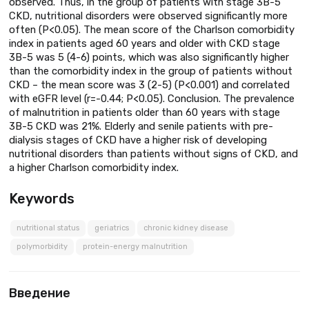
observed. Thus, in the group of patients with stage 3B-5
CKD, nutritional disorders were observed significantly more
often (P<0.05). The mean score of the Charlson comorbidity
index in patients aged 60 years and older with CKD stage
3B-5 was 5 (4-6) points, which was also significantly higher
than the comorbidity index in the group of patients without
CKD – the mean score was 3 (2-5) (P<0.001) and correlated
with eGFR level (r=-0.44; P<0.05). Conclusion. The prevalence
of malnutrition in patients older than 60 years with stage
3B-5 CKD was 21%. Elderly and senile patients with pre-
dialysis stages of CKD have a higher risk of developing
nutritional disorders than patients without signs of CKD, and
a higher Charlson comorbidity index.
Keywords
nutritional status
geriatrics
chronic kidney disease
polymorbidity
protein-energy malnutrition
Введение