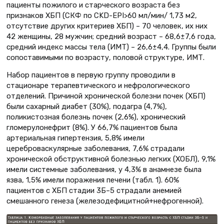
пациенты пожилого и старческого возраста без
признаков ХБП (СКФ по CKD-EPI>60 мл/мин/ 1,73 м2,
отсутствие других критериев ХБП) – 70 человек, их них
42 женщины, 28 мужчин; средний возраст – 68,6±7,6 года,
средний индекс массы тела (ИМТ) – 26,6±4,4. Группы были
сопоставимыми по возрасту, половой структуре, ИМТ.
Набор пациентов в первую группу проводили в
стационаре терапевтического и нефрологического
отделений. Причиной хронической болезни почек (ХБП)
были сахарный диабет (30%), подагра (4,7%),
поликистозная болезнь почек (2,6%), хронический
гломерулонефрит (8%). У 66,7% пациентов была
артериальная гипертензия, 5,8% имели
цереброваскулярные заболевания, 7,6% страдали
хронической обструктивной болезнью легких (ХОБЛ), 9,1%
имели системные заболевания, у 4,3% в анамнезе была
язва, 1,5% имели поражения печени (табл. 1). 60%
пациентов с ХБП стадии 3Б–5 страдали анемией
смешанного генеза (железодефицитной+нефрогенной).