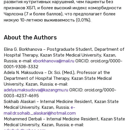
развития нутритивных нарушений, чем пациенты без
признаков ХБП, и более высокий индекс коморбидности
Чарлсона (7 и более баллов), что предполагает более
низкую 10-летнюю выживаемость (0,01%).
About the Authors
Elina G. Borkhanova – Postgraduate Student, Department of
Hospital Therapy, Kazan State Medical University, Kazan,
Russia; e-mail:
eborkhanova@mail.ru
ORCID: orcid.org/0000-
0001-9308-3332
Adela N. Maksudova – Dr. Sci. (Med.), Professor at the
Department of Hospital Therapy, Kazan State Medical
University, Kazan, Russia; e-mail:
adelya.maksudova@kazangmu.ru
ORCID: orcid.org/0000-
0003-4237-4695
Sokhaib Alaskari – Internal Medicine Resident, Kazan State
Medical University, Kazan, Russia;
e-
mail:dr.sohaib_alaskari@hotmail.com
Mohammed Derbali – Internal Medicine Resident, Kazan State
Medical University, Kazan, Russia; e-mail: