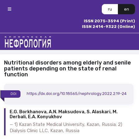
ru
en
ISSN 2075-3594 (Print)
ISSN 2414-9322 (Online)
Nutritional disorders among elderly and senile
patients depending on the state of renal
function
https://dx.doi.org/10.18565/nephrology.2022.2.19-24
DOI
E.G. Borkhanova, A.N. Maksudova, S. Alaskari, M.
Derbali, E.A. Konyukhov
1) Kazan State Medical University, Kazan, Russia; 2)
Dialysis Clinic LLC, Kazan, Russia