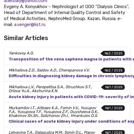
aderbaly@yahoo.com
Evgeny A. Konyukhov – Nephrologist at OOO “Dialysis Clinics”,
Head of Department of Internal Quality Control and Safety
of Medical Activities, NephroMed Group, Kazan, Russia; e-
mail:
a.venger@list.ru
Similar Articles
Yankovoy A.G.
№2 / 2025
Transposition of the vena saphena magna in patients with e
Mikhailova Z.D., Saidov A.D., Cherepanova V.V.
№2 / 2025
Difficulties in diagnosing kidney damage in chronic lympho
Mikhailova L.V., Perepelitsa S.A., Struchkov S.T.,
№1 / 2025
Orlova Yu.A., Akchurina K.N.
Acute kidney injury in patients with COVID-19: severity of
Murkamilov I.T., Aitbaev K.A., Fomin V.V., Yusupov
№1 / 2025
F.A., Yusupova T.F., Yusupova Z.F., Duysheeva G.K.,
Khakimov Sh.Sh., Solizhonov Zh.I., Ymankulov D.S.
Clinical cases of acute kidney injury under conditions of 
Lelyavina T.A., Galagudza M.M., Sonin D.L., Popov
№1 / 2025