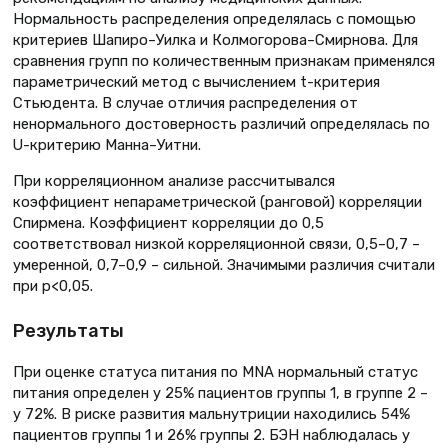
Нормальность распределения определялась с помощью
критериев Шапиро–Уилка и Колмогорова–Смирнова. Для
сравнения групп по количественным признакам применялся
параметрический метод с вычислением t-критерия
Стьюдента. В случае отличия распределения от
ненормального достоверность различий определялась по
U-критерию Манна–Уитни.
При корреляционном анализе рассчитывался
коэффициент непараметрической (ранговой) корреляции
Спирмена. Коэффициент корреляции до 0,5
соответствовал низкой корреляционной связи, 0,5–0,7 –
умеренной, 0,7–0,9 – сильной. Значимыми различия считали
при p<0,05.
Результаты
При оценке статуса питания по MNA нормальный статус
питания определен у 25% пациентов группы 1, в группе 2 –
у 72%. В риске развития мальнутриции находились 54%
пациентов группы 1 и 26% группы 2. БЭН наблюдалась у