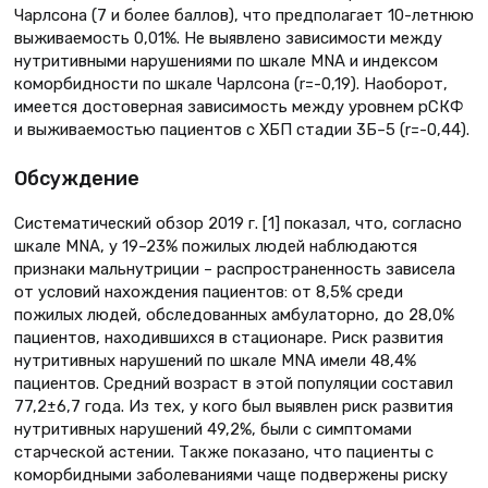
Чарлсона (7 и более баллов), что предполагает 10-летнюю
выживаемость 0,01%. Не выявлено зависимости между
нутритивными нарушениями по шкале MNA и индексом
коморбидности по шкале Чарлсона (r=-0,19). Наоборот,
имеется достоверная зависимость между уровнем рСКФ
и выживаемостью пациентов с ХБП стадии 3Б–5 (r=-0,44).
Обсуждение
Систематический обзор 2019 г. [1] показал, что, согласно
шкале MNA, у 19–23% пожилых людей наблюдаются
признаки мальнутриции – распространенность зависела
от условий нахождения пациентов: от 8,5% среди
пожилых людей, обследованных амбулаторно, до 28,0%
пациентов, находившихся в стационаре. Риск развития
нутритивных нарушений по шкале MNA имели 48,4%
пациентов. Средний возраст в этой популяции составил
77,2±6,7 года. Из тех, у кого был выявлен риск развития
нутритивных нарушений 49,2%, были с симптомами
старческой астении. Также показано, что пациенты с
коморбидными заболеваниями чаще подвержены риску