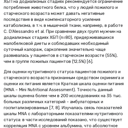
ХБП на додиализных стадиях рекомендуется ограничение
потребления животного белка, что у людей пожилого и
старческого возраста может давать негативные
последствия в виде компенсаторного усиления
катаболизма, в т.ч. в мышечной ткани, например, в работе
C. D’Alessandro et al. При сравнении двух групп мужчин на
додиализных стадиях ХБП (n=80), придерживавшихся
малобелковой диеты и соблюдавших необходимый
суточный калораж, саркопения значительно чаще
развивалась у пациентов в старческом возрасте (55%),
чем в группе пожилых пациентов (12,5%) [6].
Для оценки нутритивного статуса пациентов пожилого и
старческого возраста признанным средством скрининга и
оценки их питания является Краткая шкала оценки питания
(MNA – Mini Nutritional Assessment). Точность данный
шкалы оценена более чем в 200 исследованиях на 35 тыс.
больных различных категорий – амбулаторных и
госпитализированных [7, 8]. Изучалась связь показателей
шкалы MNA с лабораторными показателями нутритивного
статуса: в части исследований показано, что существует
корреляция MNA с уровнем альбумина, что абсолютное