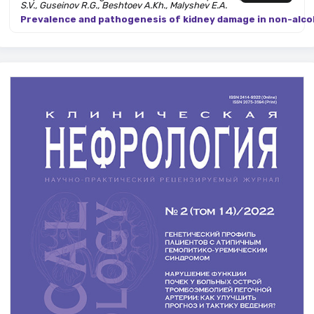
S.V., Guseinov R.G., Beshtoev A.Kh., Malyshev E.A.
Prevalence and pathogenesis of kidney damage in non-alcoho