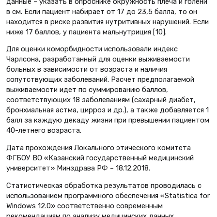
данные – указать в опроснике окружность плеча и голени
в см. Если пациент набирает от 17 до 23,5 балла, то он
находится в риске развития нутритивных нарушений. Если
ниже 17 баллов, у пациента мальнутриция [10].
Для оценки коморбидности использовали индекс
Чарлсона, разработанный для оценки выживаемости
больных в зависимости от возраста и наличия
сопутствующих заболеваний. Расчет предполагаемой
выживаемости идет по суммированию баллов,
соответствующих 18 заболеваниям (сахарный диабет,
бронхиальная астма, цирроз и др.), а также добавляется 1
балл за каждую декаду жизни при превышении пациентом
40-летнего возраста.
Дата прохождения Локального этического комитета
ФГБОУ ВО «Казанский государственный медицинский
университет» Минздрава РФ – 18.12.2018.
Статистическая обработка результатов проводилась с
использованием программного обеспечения «Statistica for
Windows 12.0» соответственно современным
рекомендациям по анализу медицинских данных.