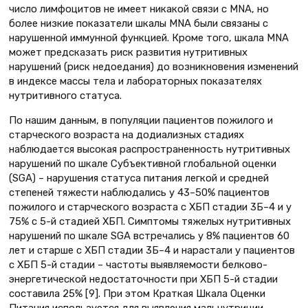
число лимфоцитов не имеет никакой связи с MNA, но
более низкие показатели шкалы MNA были связаны с
нарушенной иммунной функцией. Кроме того, шкала MNA
может предсказать риск развития нутритивных
нарушений (риск недоедания) до возникновения изменений
в индексе массы тела и лабораторных показателях
нутритивного статуса.
По нашим данным, в популяции пациентов пожилого и
старческого возраста на додиализных стадиях
наблюдается высокая распространенность нутритивных
нарушений по шкале Субъективной глобальной оценки
(SGA) – нарушения статуса питания легкой и средней
степеней тяжести наблюдались у 43–50% пациентов
пожилого и старческого возраста с ХБП стадии 3Б–4 и у
75% с 5-й стадией ХБП. Симптомы тяжелых нутритивных
нарушений по шкале SGA встречались у 8% пациентов 60
лет и старше с ХБП стадии 3Б–4 и нарастали у пациентов
с ХБП 5-й стадии – частоты выявляемости белково-
энергетической недостаточности при ХБП 5-й стадии
составила 25% [9]. При этом Краткая Шкала Оценки
Питания используется для выявления мальнутриции,