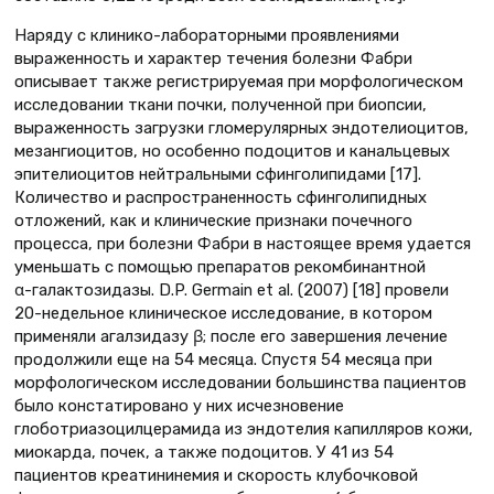
Наряду с клинико-лабораторными проявлениями
выраженность и характер течения болезни Фабри
описывает также регистрируемая при морфологическом
исследовании ткани почки, полученной при биопсии,
выраженность загрузки гломерулярных эндотелиоцитов,
мезангиоцитов, но особенно подоцитов и канальцевых
эпителиоцитов нейтральными сфинголипидами [17].
Количество и распространенность сфинголипидных
отложений, как и клинические признаки почечного
процесса, при болезни Фабри в настоящее время удается
уменьшать с помощью препаратов рекомбинантной
α-галактозидазы. D.P. Germain et al. (2007) [18] провели
20-недельное клиническое исследование, в котором
применяли агалзидазу β; после его завершения лечение
продолжили еще на 54 месяца. Спустя 54 месяца при
морфологическом исследовании большинства пациентов
было констатировано у них исчезновение
глоботриазоцилцерамида из эндотелия капилляров кожи,
миокарда, почек, а также подоцитов. У 41 из 54
пациентов креатининемия и скорость клубочковой