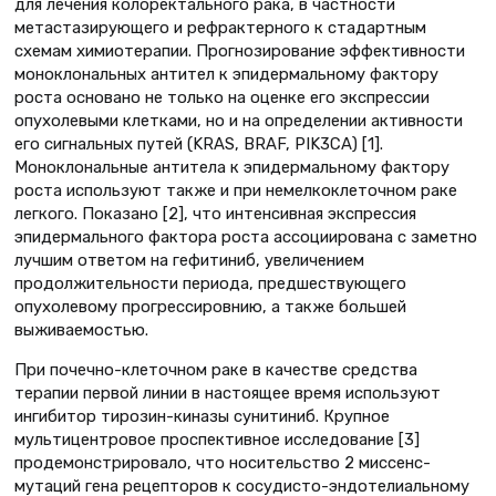
для лечения колоректального рака, в частности
метастазирующего и рефрактерного к стадартным
схемам химиотерапии. Прогнозирование эффективности
моноклональных антител к эпидермальному фактору
роста основано не только на оценке его экспрессии
опухолевыми клетками, но и на определении активности
его сигнальных путей (KRAS, BRAF, PIK3CA) [1].
Моноклональные антитела к эпидермальному фактору
роста используют также и при немелкоклеточном раке
легкого. Показано [2], что интенсивная экспрессия
эпидермального фактора роста ассоциирована с заметно
лучшим ответом на гефитиниб, увеличением
продолжительности периода, предшествующего
опухолевому прогрессировнию, а также большей
выживаемостью.
При почечно-клеточном раке в качестве средства
терапии первой линии в настоящее время используют
ингибитор тирозин-киназы сунитиниб. Крупное
мультицентровое проспективное исследование [3]
продемонстрировало, что носительство 2 миссенс-
мутаций гена рецепторов к сосудисто-эндотелиальному