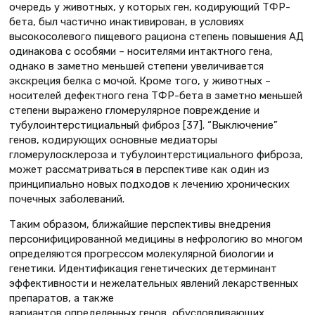
очередь у животных, у которых ген, кодирующий ТФР-
бета, был частично инактивирован, в условиях
высокосолевого пищевого рациона степень повышения АД
одинакова с особями – носителями интактного гена,
однако в заметно меньшей степени увеличивается
экскреция белка с мочой. Кроме того, у животных –
носителей дефектного гена ТФР-бета в заметно меньшей
степени выражено гломерулярное повреждение и
тубулоинтерстициальный фиброз [37]. “Выключение”
генов, кодирующих основные медиаторы
гломерулосклероза и тубулоинтерстициального фиброза,
может рассматриваться в перспективе как один из
принципиально новых подходов к лечению хронических
почечных заболеваний.
Таким образом, ближайшие перспективы внедрения
персонифицированной медицины в нефрологию во многом
определяются прогрессом молекулярной биологии и
генетики. Идентификация генетических детерминант
эффективности и нежелательных явлений лекарственных
препаратов, а также
вариантов определенных генов, обусловливающих