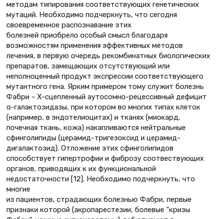
методам типирования соответствующих генетических
мутаций. Необходимо подчеркнуть, что сегодня
своевременное распознавание этих
болезней приобрело особый смысл благодаря
возможностям применения эффективных методов
лечения, в первую очередь рекомбинатных биологических
препаратов, замещающих отсутствующий или
неполноценный продукт экспрессии соответствующего
мутантного гена. Ярким примером тому служит болезнь
Фабри – Х-сцепленный аутосомно-рецессивный дефицит
α-галактозидазы, при котором во многих типах клеток
(например, в эндотелиоцитах) и тканях (миокард,
почечная ткань, кожа) накапливаются нейтральные
сфинголипиды (церамид-тригезоксид и церамид-
дигалактозид). Отложение этих сфинголипидов
способствует гипертрофии и фиброзу соотвествующих
органов, приводящих к их функциональной
недостаточности [12]. Необходимо подчеркнуть, что
многие
из пациентов, страдающих болезнью Фабри, первые
признаки которой (акропарестезии, болевые “кризы