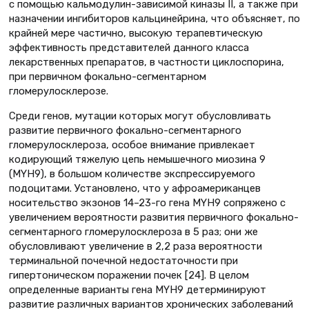
с помощью кальмодулин-зависимой киназы II, а также при
назначении ингибиторов кальцинейрина, что объясняет, по
крайней мере частично, высокую терапевтическую
эффективность представителей данного класса
лекарственных препаратов, в частности циклоспорина,
при первичном фокально-сегментарном
гломерулосклерозе.
Среди генов, мутации которых могут обусловливать
развитие первичного фокально-сегментарного
гломерулосклероза, особое внимание привлекает
кодирующий тяжелую цепь немышечного миозина 9
(MYH9), в большом количестве экспрессируемого
подоцитами. Установлено, что у афроамериканцев
носительство экзонов 14–23-го гена MYH9 сопряжено с
увеличением вероятности развития первичного фокально-
сегментарного гломерулосклероза в 5 раз; они же
обусловливают увеличение в 2,2 раза вероятности
терминальной почечной недостаточности при
гипертоническом поражении почек [24]. В целом
определенные варианты гена MYH9 детерминируют
развитие различных вариантов хронических заболеваний