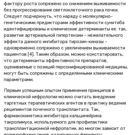
фактору роста сопряжено со снижением выживаемости
без прогрессирования светлоклеточного рака почки.
Следует подчеркнуть, что наряду с молекулярно-
генетическими предикторами эффективности сунитиба
идентифицированы и клинические детерминанты ее: так,
развитие артериальной гипертензии – нежелательного
эффекта данного ингибитора тирозин-киназы –
одновременно сопряжено с увеличением выживаемости
пациентов [4]. Таким образом, можно констатировать,
что детерминанты эффективности препаратов,
оцениваемые с позиций персонифицированной медицины,
могут быть сопряжены с определенными клиническими
параметрами.
Первым успешным опытом применения принципов в
клинической нефрологии можно считать внедрение
таргетных терапевтических агентов в практику ведения
реципиентов почечного трансплантата. Так,
фармакокинетика ингибитора кальцинейрина
такролимуса, используемого для профилактики
трансплантационной нефропатии, во многом зависит от
полиморфизма генов, кодирующих ферменты,