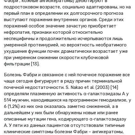
Фабри”, кожные ангиокератомы) дебютируют в
подростоковом возрасте, социально адаптированы, но на
первый план в определении их долгосрочного прогноза
выступают поражения внутренних органов. Среди этих
поражений особое значение зачастую приобретает
нефропатия, признаки которой относительно
неспецифичны и продолжительно исчерпываются лишь
умеренной протеинурией, но вероятность необратимого
ухудшения функции почек драматически возрастает уже
при умеренном снижении скорости клубочковой
фильтрации [13].
Болезнь Фабри и связанное с ней почечное поражение все
чаще сегодня фигурирует в ряду причин терминальной
почечной недостаточности. S. Nakao et al. (2003) [14]
определяли плазменную активность α-галактозидазы А у
514 мужчин, находившихся на программном гемодиализе, у
6 (1,2%) из них она оказалась заметно сниженной, а в
дальнейшем у них были обнаружены новые или ранее
описанные мутации гена, кодирующего α-галактозидазу
А. У пяти из данных пациентов отсутствовали типичные
клинические симптомы болезни Фабри – ангикератомы,