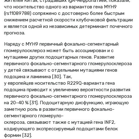
жителей Китая, страдавших IgA-нефропатией, показали,
что носительство одного из вариантов гена MYH9
(rs11089788) сопряжено с достоверно более быстрым
снижением расчетной скорости клубочковой фильтрации
и является одной из независимых детерминант почечного
прогноза.
Наряду с MYH9 первичный фокально-сегментарный
гломерулосклероз может быть ассоциирован и с
мутациями других подоцитарных генов. Развитие
первичного фокально-сегментарного гломерулосклероза
у детей связывают с отдельными мутациями генов
подоцина и ламинина [30]. Так,
у европейцев носительство R229Q-варианта гена
подоцина приводит к увеличению вероятности развития
первичного фокально-сегментарного гломерулосклероза
на 20–40 % [31]. Подоцитарную дисфункцию, играющую
заметную роль в развитии первичного фокально-
сегментарного гломеруло-
склероза, связывают также с мутацией гена INF2,
кодирующего экспрессируемый подоцитами белок
формин [32].