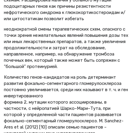
подоцитарных генов как причины резистентности
нефротического синдрома к глюкокортикостероидам и/
или цитостатикам позволит избегать
неоднократной смены терапевтических схем, опасного с
точки зрения нежелательных явлений повышения дозы тех
или иных лекарственных препаратов, а также увеличения
продолжительности и затрат на обследование,
направленное, например, на обнаружение тромбоза
почечных вен, который также может быть сопряжен с
“большой” протеинурией.
Количество генов-кандидатов на роль детерминант
развития фокально-сегментарного гломерулосклероза
постоянно увеличивается, среди них называют в т. ч. и ген
инвертированного
формина 2, мутации которого ассоциированы, в
частности, с нейропатией Шарко–Мари–Тута, при
которой у определенной части пациентов развивается
фокально-сегментарный гломерулосклероз. M. Sanchez-
Ares et al. (2012) [10] описали семью пациентов –