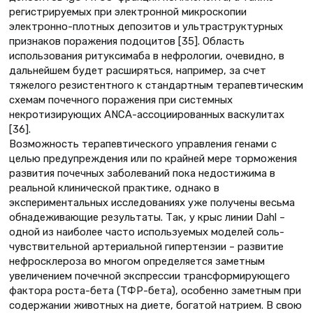
регистрируемых при электронной микроскопии
электронно-плотных депозитов и ультраструктурных
признаков поражения подоцитов [35]. Область
использования ритуксимаба в нефрологии, очевидно, в
дальнейшем будет расширяться, например, за счет
тяжелого резистентного к стандартным терапевтическим
схемам почечного поражения при системных
некротизирующих ANCA-ассоциированных васкулитах
[36].
Возможность терапевтического управления генами с
целью предупреждения или по крайней мере торможения
развития почечных заболеваний пока недостижима в
реальной клинической практике, однако в
экспериментальных исследованиях уже получены весьма
обнадеживающие результаты. Так, у крыс линии Dahl –
одной из наиболее часто используемых моделей соль-
чувствительной артериальной гипертензии – развитие
нефросклероза во многом определяется заметным
увеличением почечной экспрессии трансформирующего
фактора роста-бета (ТФР-бета), особенно заметным при
содержании животных на диете, богатой натрием. В свою