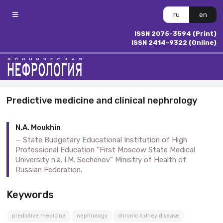
ru
en
ISSN 2075-3594 (Print)
ISSN 2414-9322 (Online)
Predictive medicine and clinical nephrology
N.A. Moukhin
State Budgetary Educational Institution of High
Professional Education “First Moscow State Medical
University n.a. I.M. Sechenov” Ministry of Health of
Russian Federation.
Keywords
predictive medicine
nephrology
chronic kidney disease