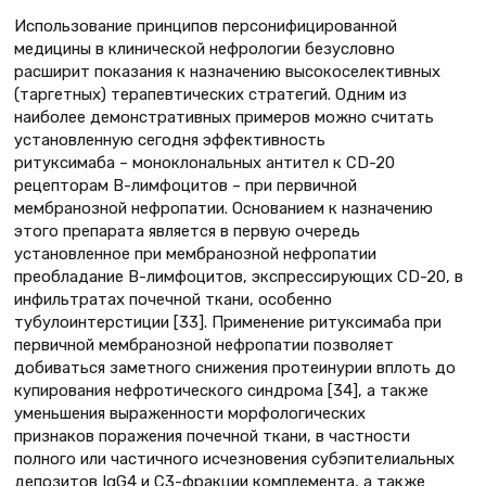
Использование принципов персонифицированной
медицины в клинической нефрологии безусловно
расширит показания к назначению высокоселективных
(таргетных) терапевтических стратегий. Одним из
наиболее демонстративных примеров можно считать
установленную сегодня эффективность
ритуксимаба – моноклональных антител к CD-20
рецепторам В-лимфоцитов – при первичной
мембранозной нефропатии. Основанием к назначению
этого препарата является в первую очередь
установленное при мембранозной нефропатии
преобладание В-лимфоцитов, экспрессирующих CD-20, в
инфильтратах почечной ткани, особенно
тубулоинтерстиции [33]. Применение ритуксимаба при
первичной мембранозной нефропатии позволяет
добиваться заметного снижения протеинурии вплоть до
купирования нефротического синдрома [34], а также
уменьшения выраженности морфологических
признаков поражения почечной ткани, в частности
полного или частичного исчезновения субэпителиальных
депозитов IgG4 и С3-фракции комплемента, а также