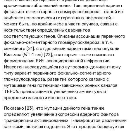
хронических заболеваний почек. Так, первичный вариант
фокально-сегментарного гломерулосклероза – одной из
наиболее нозологически гетерогенных нефропатий –
может быть, по крайне мере в части случаев, связан с
носительством определенных вариантов
соответствующих генов. Описаны ассоциации первичного
фокально-сегментарного гломерулосклероза, в т. ч.
семейного [21], c отдельными вариантами гена опухоли
Вильмса (WT-1 ген) [22], с которым также связывают
формирование ВИЧ-ассоциированной нефропатии.
Известен наследующийся по аутосомно-доминантному
типу вариант первичного фокально-сегментарного
гломерулосклероза, развитие которого связано с
мутациями гена потенциал-зависимых ионных каналов
TRPC6, приводящими к увеличению амплитуды и
продолжительности ионного тока.
Показано [23], что мутации данного гена также
определяют увеличение экспрессии ядерного фактора
транскрипции активированных Т-лимфоцитов различными
клетками, включая подоциты. Этот процесс блокируется