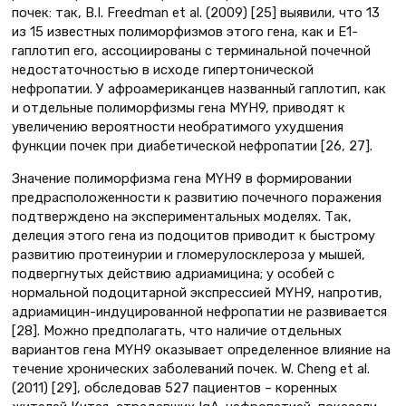
почек: так, B.I. Freedman et al. (2009) [25] выявили, что 13
из 15 известных полиморфизмов этого гена, как и Е1-
гаплотип его, ассоциированы с терминальной почечной
недостаточностью в исходе гипертонической
нефропатии. У афроамериканцев названный гаплотип, как
и отдельные полиморфизмы гена MYH9, приводят к
увеличению вероятности необратимого ухудшения
функции почек при диабетической нефропатии [26, 27].
Значение полиморфизма гена MYH9 в формировании
предрасположенности к развитию почечного поражения
подтверждено на экспериментальных моделях. Так,
делеция этого гена из подоцитов приводит к быстрому
развитию протеинурии и гломерулосклероза у мышей,
подвергнутых действию адриамицина; у особей с
нормальной подоцитарной экспрессией MYH9, напротив,
адриамицин-индуцированной нефропатии не развивается
[28]. Можно предполагать, что наличие отдельных
вариантов гена MYH9 оказывает определенное влияние на
течение хронических заболеваний почек. W. Cheng et al.
(2011) [29], обследовав 527 пациентов – коренных