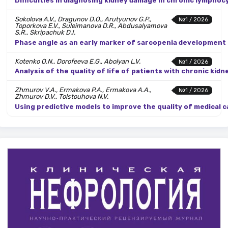
Difficulties in diagnosing kidney damage in chronic lympho
Sokolova A.V., Dragunov D.O., Arutyunov G.P.,
№1 / 2026
Toporkova E.V., Suleimanova D.R., Abdusalyamova
S.R., Skripachuk D.I.
Phase angle as an early marker of sarcopenia development
Kotenko O.N., Dorofeeva E.G., Abolyan L.V.
№1 / 2026
Analysis of the quality of life of patients with chronic ki
Zhmurov V.A., Ermakova P.A., Ermakova A.A.,
№1 / 2026
Zhmurov D.V., Tolstouhova N.V.
Using predictive models to improve the quality of medical c