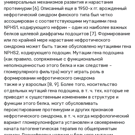
универсальных механизмов развития и нарастания
протеинурии [6]. Описанный еще в 1950-х гг. врожденный
нефротический синдром финского типа был четко
ассоциирован с соответствующими мутациями гена
NPHS1, кодирующего нефрин – один из наиболее важных
белков щелевой диафрагмы подоцитов [7]. Формирование
или по крайней мере нарастание нефротического
синдрома может быть также обусловлено мутациями гена
NPHS2, кодирующего подоцин. Мутации гена подоцина
(как правило, сопряженные с функциональной
неполноценностью этого белка и как следствие –
гломерулярного фильтра) могут играть роль в
формировании нефротического синдрома
также и у взрослых [8, 9]. Более того, носительство
отдельных мутаций гена подоцина, в т. ч. тех, которые не
приводят к существенным изменениям в структуре и
функции этого белка, могут обусловливать
персистирование протеинурии и других признаков
нефротического синдрома, в т. ч. когда морфологический
вариант гломерулонефрита установлен и своевременно
начата патогенетическая терапия по общепринятым
схемам. Расшифровка наличия у больного мутации