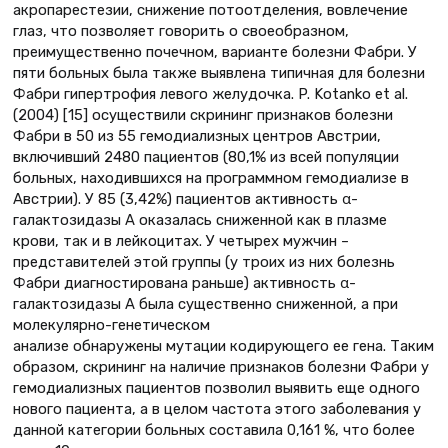
акропарестезии, снижение потоотделения, вовлечение
глаз, что позволяет говорить о своеобразном,
преимущественно почечном, варианте болезни Фабри. У
пяти больных была также выявлена типичная для болезни
Фабри гипертрофия левого желудочка. P. Kotanko et al.
(2004) [15] осуществили скрининг признаков болезни
Фабри в 50 из 55 гемодиализных центров Австрии,
включивший 2480 пациентов (80,1% из всей популяции
больных, находившихся на программном гемодиализе в
Австрии). У 85 (3,42%) пациентов активность α-
галактозидазы А оказалась сниженной как в плазме
крови, так и в лейкоцитах. У четырех мужчин –
представителей этой группы (у троих из них болезнь
Фабри диагностирована раньше) активность α-
галактозидазы А была существенно сниженной, а при
молекулярно-генетическом
анализе обнаружены мутации кодирующего ее гена. Таким
образом, скрининг на наличие признаков болезни Фабри у
гемодиализных пациентов позволил выявить еще одного
нового пациента, а в целом частота этого заболевания у
данной категории больных составила 0,161 %, что более