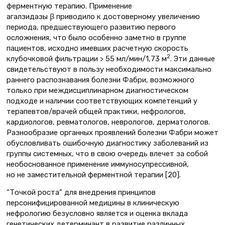
ферментную терапию. Применение
агалзидазы β приводило к достоверному увеличению
периода, предшествующего развитию первого
осложнения, что было особенно заметно в группе
пациентов, исходно имевших расчетную скорость
2
клубочковой фильтрации > 55 мл/мин/1,73 м
. Эти данные
свидетельствуют в пользу необходимости максимально
раннего распознавания болезни Фабри, возможного
только при междисциплинарном диагностическом
подходе и наличии соответствующих компетенций у
терапевтов/врачей общей практики, нефрологов,
кардиологов, ревматологов, неврологов, дерматологов.
Разнообразие органных проявлений болезни Фабри может
обусловливать ошибочную диагностику заболеваний из
группы системных, что в свою очередь влечет за собой
необоснованное применение иммуносупрессивной,
но не заместительной ферментной терапии [20].
“Точкой роста” для внедрения принципов
персонифицированной медицины в клиническую
нефрологию безусловно является и оценка вклада
генетических детерминант в развитие различных