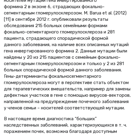
носителей мутации гена инвертированного
формина 2 в экзоне 6, страдающих фокально-
сегментарным гломерулосклерозом. M. Barua et al. (2012)
[11] в сентябре 2012 г. опубликовали результаты
обследования 215 больных семейными формами
фокально-сегментарного гломерулосклероза и 281
пациента, страдающего спорадической формой
данного заболевания, на наличие всех описанных мутаций
гена инвертированного формина 2. Данные мутации были
найдены у 20 из 215 пациентов с семейным фокально-
сегментарным гломерулосклерозом и только у 2 из 281
больных спорадической формой данного заболевания.
Гены-детерминанты фокальносегментарного
гломерулосклероза могут в перспективе стать объектом
для терапевтических вмешательств, например для замены
дефектных участков в гене с помощью вирусов-векторов,
направленной на предупреждение почечного заболевания
у членов семьи – носителей соответствующей мутации.
В настоящее время диагностика “больших”
наследственных заболеваний, характеризующихся в т. ч.
поражением почек, возможна благодаря доступным