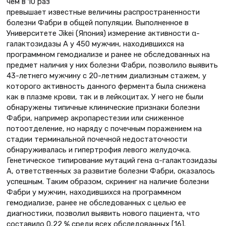
чем в 10 раз
превышает известные величины распространенности
болезни Фабри в общей популяции. Выполненное в
Университете Jikei (Япония) измерение активности α-
галактозидазы А у 450 мужчин, находившихся на
программном гемодиализе и ранее не обследованных на
предмет наличия у них болезни Фабри, позволило выявить
43-летнего мужчину с 20-летним диализным стажем, у
которого активность данного фермента была снижена
как в плазме крови, так и в лейкоцитах. У него не были
обнаружены типичные клинические признаки болезни
Фабри, например акропарестезии или сниженное
потоотделение, но наряду с почечным поражением на
стадии терминальной почечной недостаточности
обнаруживалась и гипертрофия левого желудочка.
Генетическое типирование мутаций гена α-галактозидазы
А, ответственных за развитие болезни Фабри, оказалось
успешным. Таким образом, скрининг на наличие болезни
Фабри у мужчин, находившихся на программном
гемодиализе, ранее не обследованных с целью ее
диагностики, позволил выявить нового пациента, что
составило 0,22 % среди всех обследованных [16].