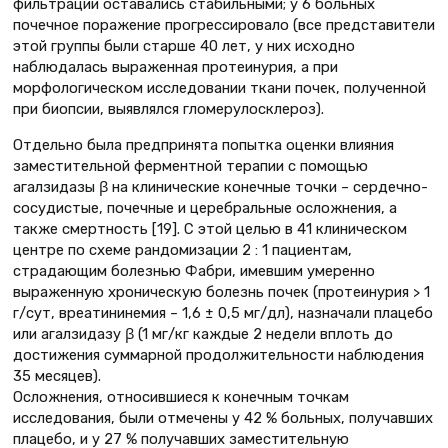
фильтрации оставались стабильными; у 6 больных
почечное поражение прогрессировало (все представители
этой группы были старше 40 лет, у них исходно
наблюдалась выраженная протеинурия, а при
морфологическом исследовании ткани почек, полученной
при биопсии, выявлялся гломерулосклероз).
Отдельно была предпринята попытка оценки влияния
заместительной ферментной терапии с помощью
агалзидазы β на клинические конечные точки – сердечно-
сосудистые, почечные и церебральные осложнения, а
также смертность [19]. С этой целью в 41 клиническом
центре по схеме рандомизации 2 : 1 пациентам,
страдающим болезнью Фабри, имевшим умеренно
выраженную хроническую болезнь почек (протеинурия > 1
г/сут, вреатининемия – 1,6 ± 0,5 мг/дл), назначали плацебо
или агалзидазу β (1 мг/кг каждые 2 недели вплоть до
достижения суммарной продолжительности наблюдения
35 месяцев).
Осложнения, относившиеся к конечным точкам
исследования, были отмечены у 42 % больных, получавших
плацебо, и у 27 % получавших заместительную