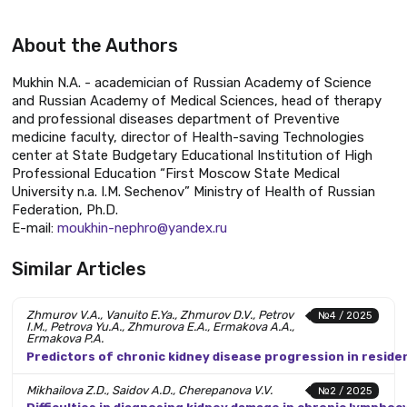
About the Authors
Mukhin N.A. - academician of Russian Academy of Science
and Russian Academy of Medical Sciences, head of therapy
and professional diseases department of Preventive
medicine faculty, director of Health-saving Technologies
center at State Budgetary Educational Institution of High
Professional Education “First Moscow State Medical
University n.a. I.M. Sechenov” Ministry of Health of Russian
Federation, Ph.D.
E-mail:
moukhin-nephro@yandex.ru
Similar Articles
Zhmurov V.A., Vanuito E.Ya., Zhmurov D.V., Petrov
№4 / 2025
I.M., Petrova Yu.A., Zhmurova E.A., Ermakova A.A.,
Ermakova P.A.
Predictors of chronic kidney disease progression in reside
Mikhailova Z.D., Saidov A.D., Cherepanova V.V.
№2 / 2025