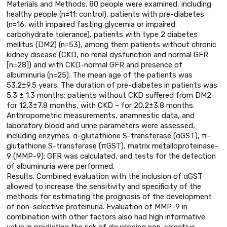
Materials and Methods. 80 people were examined, including
healthy people (n=11; control), patients with pre-diabetes
(n=16, with impaired fasting glycemia or impaired
carbohydrate tolerance), patients with type 2 diabetes
mellitus (DM2) (n=53), among them patients without chronic
kidney disease (CKD, no renal dysfunction and normal GFR
[n=28]) and with CKD-normal GFR and presence of
albuminuria (n=25). The mean age of the patients was
53.2±9.5 years. The duration of pre-diabetes in patients was
5.3 ± 1.3 months; patients without CKD suffered from DM2
for 12.3±7.8 months, with CKD – for 20.2±3.8 months.
Anthropometric measurements, anamnestic data, and
laboratory blood and urine parameters were assessed,
including enzymes: α-glutathione S-transferase (αGST), π-
glutathione S-transferase (πGST), matrix metalloproteinase-
9 (MMP-9); GFR was calculated, and tests for the detection
of albuminuria were performed.
Results. Combined evaluation with the inclusion of αGST
allowed to increase the sensitivity and specificity of the
methods for estimating the prognosis of the development
of non-selective proteinuria. Evaluation of MMP-9 in
combination with other factors also had high informative
value in predicting the risk of developing non-selective