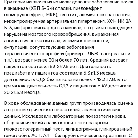
Критерии исключения из исследования: заболевание почек
в анамнезе (ХБП 3–5-й стадий, пиелонефрит,
гломерулонефрит, МКБ), гепатит, анемия, онкопатология,
неконтролируемая артериальная гипертензия, ХСН НК 2А,
Б-3, инфаркт миокарда в анамнезе, острые и приходящие
нарушения мозгового кровообращения, выраженная
ангиопатия сетчатки глаз, ишемия конечностей,
ампутации, сопутствующие заболевания
терапевтического профиля (пример – ЯБЖ, панкреатит и
т.п.), возраст менее 30 и более 70 лет. Средний возраст
пациентов составил 53,2±9,5 лет. Длительность
предиабета у пациентов составила 5,3±1,3 месяца,
длительность СД2 без патологии почек – 12,3±7,8, в то
время как длительность СД2 у пациентов с АУ достигала
20,2±3,8 месяца.
В ходе обследования данных групп производилась оценка
антропометрических показателей, анамнестических
данных. Исследовали лабораторные показатели крови:
общеклинический анализ крови, глюкоза крови,
глюкозотолерантный тест, липидограмма, гликированный
гемоглобин, АСТ, АЛТ, билирубин, мочевина, креатинин, С-