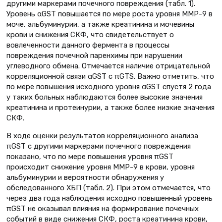
другими маркерами почечного повреждения (табл. 1).
Уровень αGSТ повышается по мере роста уровня ММР-9 в
моче, альбуминурии, а также креатинина и мочевины
крови и снижения СКФ, что свидетельствует о
вовлеченности данного фермента в процессы
повреждения почечной паренхимы при нарушении
углеводного обмена. Отмечается наличие отрицательной
корреляционной связи αGSТ с πGTS. Важно отметить, что
по мере повышения исходного уровня αGSТ спустя 2 года
у таких больных наблюдаются более высокие значения
креатинина и протеинурии, а также более низкие значения
СКФ.
В ходе оценки результатов корреляционного анализа
πGSТ с другими маркерами почечного повреждения
показано, что по мере повышения уровня πGSТ
происходит снижение уровня ММР-9 в крови, уровня
альбуминурии и вероятности обнаружения у
обследованного ХБП (табл. 2). При этом отмечается, что
через два года наблюдения исходно повышенный уровень
πGSТ не оказывал влияния на формирование почечных
событий в виде снижения СКФ, роста креатинина крови,