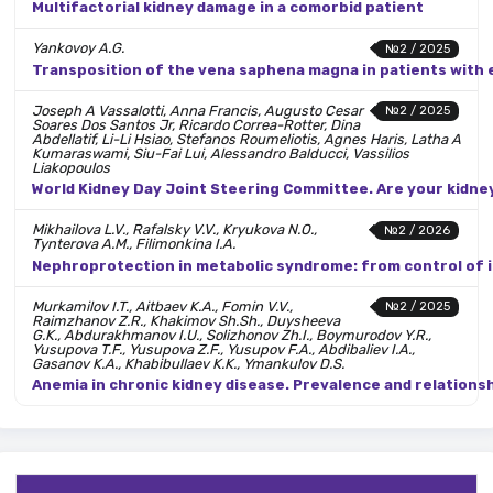
Multifactorial kidney damage in a comorbid patient
Yankovoy A.G.
№2 / 2025
Transposition of the vena saphena magna in patients with e
Joseph A Vassalotti, Anna Francis, Augusto Cesar
№2 / 2025
Soares Dos Santos Jr, Ricardo Correa-Rotter, Dina
Abdellatif, Li-Li Hsiao, Stefanos Roumeliotis, Agnes Haris, Latha A
Kumaraswami, Siu-Fai Lui, Alessandro Balducci, Vassilios
Liakopoulos
World Kidney Day Joint Steering Committee. Are your kidney
Mikhailova L.V., Rafalsky V.V., Kryukova N.O.,
№2 / 2026
Tynterova A.M., Filimonkina I.A.
Nephroprotection in metabolic syndrome: from control of 
Murkamilov I.T., Aitbaev K.A., Fomin V.V.,
№2 / 2025
Raimzhanov Z.R., Khakimov Sh.Sh., Duysheeva
G.K., Abdurakhmanov I.U., Solizhonov Zh.I., Boymurodov Y.R.,
Yusupova T.F., Yusupova Z.F., Yusupov F.A., Abdibaliev I.A.,
Gasanov K.A., Khabibullaev K.K., Ymankulov D.S.
Anemia in chronic kidney disease. Prevalence and relations