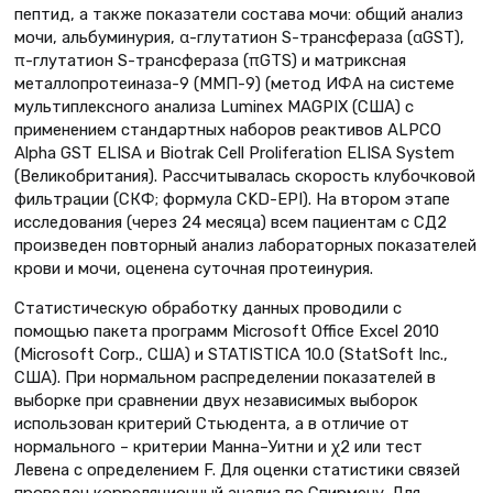
пептид, а также показатели состава мочи: общий анализ
мочи, альбуминурия, α-глутатион S-трансфераза (αGSТ),
π-глутатион S-трансфераза (πGTS) и матриксная
металлопротеиназа-9 (ММП-9) (метод ИФА на системе
мультиплексного анализа Luminex MAGPIX (США) с
применением стандартных наборов реактивов ALPCO
Alpha GST ELISA и Biotrak Cell Proliferation ELISA System
(Великобритания). Рассчитывалась скорость клубочковой
фильтрации (СКФ; формула CKD-EPI). На втором этапе
исследования (через 24 месяца) всем пациентам с СД2
произведен повторный анализ лабораторных показателей
крови и мочи, оценена суточная протеинурия.
Статистическую обработку данных проводили с
помощью пакета программ Microsoft Office Excel 2010
(Microsoft Corp., США) и STATISTICA 10.0 (StatSoft Inc.,
США). При нормальном распределении показателей в
выборке при сравнении двух независимых выборок
использован критерий Стьюдента, а в отличие от
нормального – критерии Манна–Уитни и χ2 или тест
Левена с определением F. Для оценки статистики связей