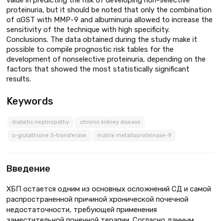
proteinuria, but it should be noted that only the combination
of αGST with MMP-9 and albuminuria allowed to increase the
sensitivity of the technique with high specificity.
Conclusions. The data obtained during the study make it
possible to compile prognostic risk tables for the
development of nonselective proteinuria, depending on the
factors that showed the most statistically significant
results.
Keywords
diabetic nephropathy
chronic kidney disease
α-glutathione S-transferase
matrix metalloproteinase-9
Введение
ХБП остается одним из основных осложнений СД и самой
распространенной причиной хронической почечной
недостаточности, требующей применения
заместительной почечной терапии. Согласно данным