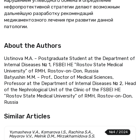
нарушением углеводного обмена и определение
нефропротективной стратегии делают возможным
дальнейшую разработку рекомендаций
медикаментозного лечения при развитии данной
патологии.
About the Authors
Ustinova M.A. – Postgraduate Student at the Department of
Internal Diseases № 1, FSBEI HE "Rostov State Medical
University" of RMH, Rostov-on-Don, Russia
Batyushin M.M. – Prof., Doctor of Medical Sciences,
Professor at the Department of Internal Diseases № 2, Head
of the Nephrological Unit of the Clinic of the FSBEI HE
"Rostov State Medical University" of RMH, Rostov-on-Don,
Russia
Similar Articles
Yumasheva V.A., Komarova I.S., Rachina S.A.,
№4 / 2024
Mayorov V.V., Melnik D.M., Mirzakhamidova S.S.