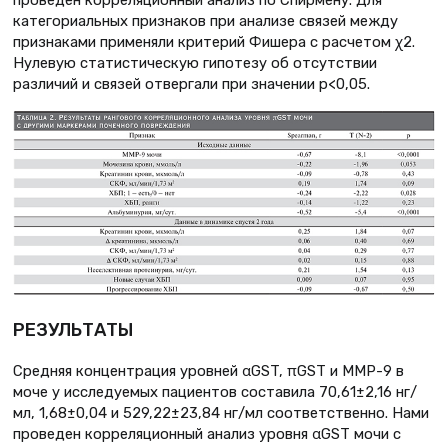
проведен корреляционный анализ по Спирмену. Для
категориальных признаков при анализе связей между
признаками применяли критерий Фишера с расчетом χ2.
Нулевую статистическую гипотезу об отсутствии
различий и связей отвергали при значении р<0,05.
РЕЗУЛЬТАТЫ
Средняя концентрация уровней αGST, πGSТ и ММР-9 в
моче у исследуемых пациентов составила 70,61±2,16 нг/
мл, 1,68±0,04 и 529,22±23,84 нг/мл соответственно. Нами
проведен корреляционный анализ уровня αGSТ мочи с