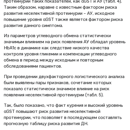
протеинурии таких показателей, как αGST и АУ (табл. 4).
Таким образом, наравне с известным фактором риска
развития неселективной протеинурии – АУ, исходное
повышение уровня αGST также является фактором риска
развития данного симптома.
Из параметров углеводного обмена статистически
значимым влиянием на риск появления АУ обладал уровень
HbA1c в динамике как следствие низкого качества
контроля уровня гликемии и компенсации углеводного
обмена в период между исходным и повторным
обследованиями пациентов.
При проведении двухфакторного логистического анализа
были выявлены пары признаков, сочетание которых
показало статистически значимое влияние на риск
появления неселективной протеинурии (табл. 5).
Так, было показано, что факт курения и высокий уровень
αGST повышают риск развития неселективной
протеинурии, что позволяет в последующем составлять
прогнозную таблицу риска развития ДН.