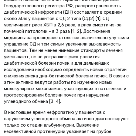
Государственного регистра РФ, распространенность
диабетической нефропати (ДН) составляет в среднем
около 30% у пациентов с СД 2 типа (СД2) [1]. СД
увеличивает риск ХБП в 2,6 раза, а риск смерти из-за
почечной патологии – в 3 раза [1, 2]. Достижения
медицины за прошедшее столетие значительно улу-шили
управление СД и тем самым увеличили выживаемость
пациентов. Тем не менее нынешние стандарты лечения
уменьшают, но не устраняют риск развития
диабетической болезни почек и для дальнейших
исследований необходимо определить новые стратегии
снижения риска диа-бетической болезни почек. В связи с
этим активно ведутся работы по изучению новых
молекулярных механизмов, участвующих в патогенезе и
прогрессировании болезни почек при нарушении
углеводного обмена [3, 4].
В настоящее время нефропатию у пациентов с
нарушением углеводного обмена активно диагностируют
только со стадии альбуминурии. Выявление
неселективной протеинурии указывает на грубое