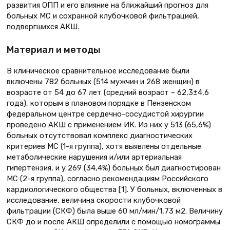
развития ОПП и его влияние на ближайший прогноз для
больных МС и сохранной клубочковой фильтрацией,
подвергшихся АКШ.
Материал и методы
В клиническое сравнительное исследование были
включены 782 больных (514 мужчин и 268 женщин) в
возрасте от 54 до 67 лет (средний возраст – 62,3±4,6
года), которым в плановом порядке в Пензенском
федеральном центре сердечно-сосудистой хирургии
проведено АКШ с применением ИК. Из них у 513 (65,6%)
больных отсутствовал комплекс диагностических
критериев МС (1-я группа), хотя выявлены отдельные
метаболические нарушения и/или артериальная
гипертензия, и у 269 (34,4%) больных был диагностирован
МС (2-я группа), согласно рекомендациям Российского
кардиологического общества [1]. У больных, включенных в
исследование, величина скорости клубочковой
фильтрации (СКФ) была выше 60 мл/мин/1,73 м2. Величину
СКФ до и после АКШ определили с помощью номограммы