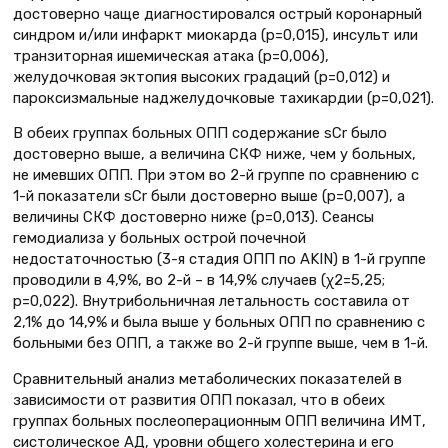
достоверно чаще диагностировался острый коронарный
синдром и/или инфаркт миокарда (p=0,015), инсульт или
транзиторная ишемическая атака (p=0,006),
желудочковая эктопия высоких градаций (p=0,012) и
пароксизмальные наджелудочковые тахикардии (p=0,021).
В обеих группах больных ОПП содержание sСr было
достоверно выше, а величина СКФ ниже, чем у больных,
не имевших ОПП. При этом во 2-й группе по сравнению с
1-й показатели sCr были достоверно выше (p=0,007), а
величины СКФ достоверно ниже (p=0,013). Сеансы
гемодиализа у больных острой почечной
недостаточностью (3-я стадия ОПП по AKIN) в 1-й группе
проводили в 4,9%, во 2-й – в 14,9% случаев (χ2=5,25;
p=0,022). Внутрибольничная летальность составила от
2,1% до 14,9% и была выше у больных ОПП по сравнению с
больными без ОПП, а также во 2-й группе выше, чем в 1-й.
Сравнительный анализ метаболических показателей в
зависимости от развития ОПП показал, что в обеих
группах больных послеоперационным ОПП величина ИМТ,
систолическое АД, уровни общего холестерина и его