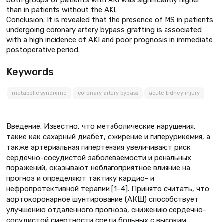
than in patients without the AKI.
Conclusion. It is revealed that the presence of MS in patients
undergoing coronary artery bypass grafting is associated
with a high incidence of AKI and poor prognosis in immediate
postoperative period.
Keywords
metabolic syndrome
coronary artery bypass
acute kidney injury
Введение. Известно, что метаболические нарушения,
такие как сахарный диабет, ожирение и гиперурикемия, а
также артериальная гипертензия увеличивают риск
сердечно-сосудистой заболеваемости и ренальных
поражений, оказывают неблагоприятное влияние на
прогноз и определяют тактику кардио- и
нефропротективной терапии [1–4]. Принято считать, что
аортокоронарное шунтирование (АКШ) способствует
улучшению отдаленного прогноза, снижению сердечно-
сосудистой смертности среди больных с высоким