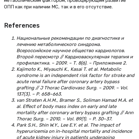
метаболическим фактором, провоцирующим развитие
ОПП как при наличии МС, так и в его отсутствие.
References
Национальные рекомендации по диагностике и
лечению метаболического синдрома.
Всероссийское научное общество кардиологов.
Второй пересмотр // Кардиоваскулярная терапия и
профилактика. – 2009. – Т. 8(6). – Приложение 2.
Kajimoto K., Miyauchi K., Kasai T. et al. Metabolic
syndrome is an independent risk factor for stroke and
acute renal failure after coronary artery bypass
grafting // J Thorac Cardiovasc Surg. – 2009. – Vol.
137(3). – P. 658–663.
van Straten A.H.M., Bramer S., Soliman Hamad M.A. et
al. Effect of body mass index on early and late
mortality after coronary artery bypass grafting // Ann
Thorac Surg. – 2010. – Vol. 89(1). – P. 30–37.
Park S.H., Shin W.Y., Lee E.Y. et al. The impact of
hyperuricemia on in-hospital mortality and incidence
of acute kidney injury in patients undergoing