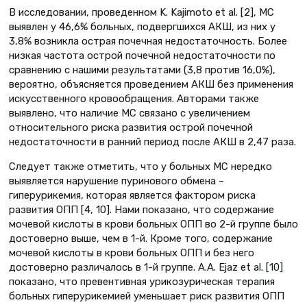
В исследовании, проведенном K. Kajimoto et al. [2], МС
выявлен у 46,6% больных, подвергшихся АКШ, из них у
3,8% возникла острая почечная недостаточность. Более
низкая частота острой почечной недостаточности по
сравнению с нашими результатами (3,8 против 16,0%),
вероятно, объясняется проведением АКШ без применения
искусственного кровообращения. Авторами также
выявлено, что наличие МС связано с увеличением
относительного риска развития острой почечной
недостаточности в ранний период после АКШ в 2,47 раза.
Следует также отметить, что у больных МС нередко
выявляется нарушение пуринового обмена –
гиперурикемия, которая является фактором риска
развития ОПП [4, 10]. Нами показано, что содержание
мочевой кислоты в крови больных ОПП во 2-й группе было
достоверно выше, чем в 1-й. Кроме того, содержание
мочевой кислоты в крови больных ОПП и без него
достоверно различалось в 1-й группе. A.A. Ejaz et al. [10]
показано, что превентивная урикозурическая терапия
больных гиперурикемией уменьшает риск развития ОПП