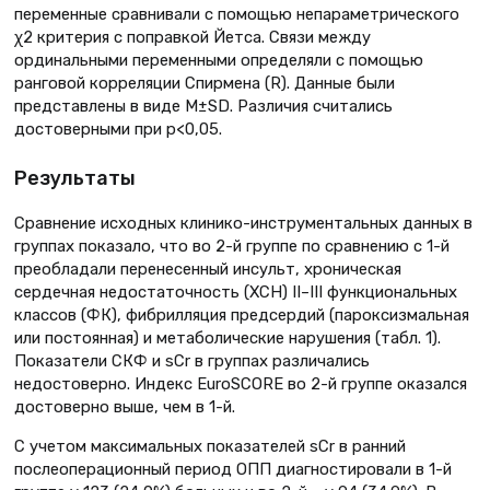
переменные сравнивали с помощью непараметрического
χ2 критерия с поправкой Йетса. Связи между
ординальными переменными определяли с помощью
ранговой корреляции Спирмена (R). Данные были
представлены в виде M±SD. Различия считались
достоверными при р<0,05.
Результаты
Сравнение исходных клинико-инструментальных данных в
группах показало, что во 2-й группе по сравнению с 1-й
преобладали перенесенный инсульт, хроническая
сердечная недостаточность (ХСН) II–III функциональных
классов (ФК), фибрилляция предсердий (пароксизмальная
или постоянная) и метаболические нарушения (табл. 1).
Показатели СКФ и sCr в группах различались
недостоверно. Индекс EuroSCORE во 2-й группе оказался
достоверно выше, чем в 1-й.
С учетом максимальных показателей sCr в ранний
послеоперационный период ОПП диагностировали в 1-й