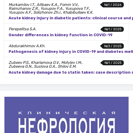
Murkamilov I.T., Aitbaev K.A., Fomin V.V.,
№1 / 2026
Raimzhanov Z.R., Yusupov F.A., Yusupova T.F.,
Yusupov A.F., Solizhonov Zh.I., Khabibullaev K.K.
Acute kidney injury in diabetic patients: clinical course and
Perepelitsa S.A.
№1 / 2025
Gender differences in kidney function in COVID-19
Abdurakhimov A.Kh.
№3 / 2025
Pathogenesis of kidney injury in COVID-19 and diabetes mel
Zubeev P.S., Kharlamova O.V., Motylev I.M.,
№1 / 2025
Zubeeva G.N., Suslova O.A., Shilov E.M.
Acute kidney damage due to statin taken: case description 