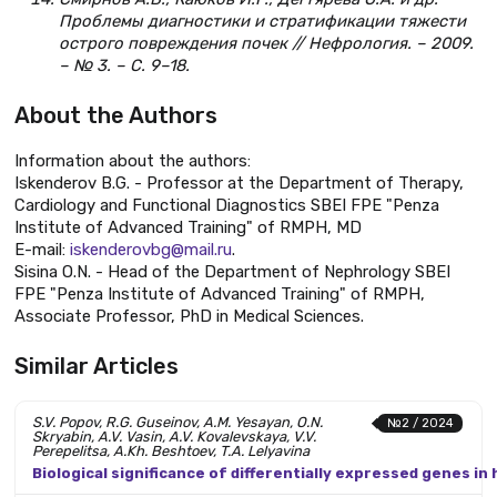
Проблемы диагностики и стратификации тяжести
острого повреждения почек // Нефрология. – 2009.
– № 3. – С. 9–18.
About the Authors
Information about the authors:
Iskenderov B.G. - Professor at the Department of Therapy,
Cardiology and Functional Diagnostics SBEI FPE "Penza
Institute of Advanced Training" of RMPH, MD
E-mail:
iskenderovbg@mail.ru
.
Sisina O.N. - Head of the Department of Nephrology SBEI
FPE "Penza Institute of Advanced Training" of RMPH,
Associate Professor, PhD in Medical Sciences.
Similar Articles
S.V. Popov, R.G. Guseinov, A.M. Yesayan, O.N.
№2 / 2024
Skryabin, A.V. Vasin, A.V. Kovalevskaya, V.V.
Perepelitsa, A.Kh. Beshtoev, T.A. Lelyavina
Biological significance of differentially expressed genes i