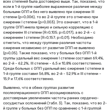
всех степеней была достоверно выше. Так, показано, что
если в 1-й группе наиболее выраженное различие между
больными ОПП и без него выявлено при ожирении III
степени (p=0,006), то во 2-й группе это отмечено при
ожирении I степени (p=0,003). Это означает, что в 1-й
группе ОПП имела прямую и сильную корреляцию с
ожирением III степени (R=0,105; p=0,017), а во 2-й – с
ожирением I степени (R=0,157; p=0,01). Необходимо
отметить, что между группами различия частоты
ожирения независимо от развития ОПП не выявлено
(p>0,05). Также показано, что у больных без ОПП 1-й
группы удельный вес ожирения I степени составил 69,4%,
во 2-й – 62,2%, III степени – 6,5 и 10,8% соответственно.
Среди больных с ОПП удельный вес ожирения I степени в
1-й группе составил 56,8%, во 2-й – 52,9% и III степени –
15,9 и 17,6% соответственно.
Выявлено, что в обеих группах развитие
послеоперационного ОПП ассоциировалось с
достоверным увеличением частоты ранних сердечно-
сосудистых осложнений (табл. 3). Так, показано, что во 2-
й группе у больных без ОПП по сравнению с 1-й группой