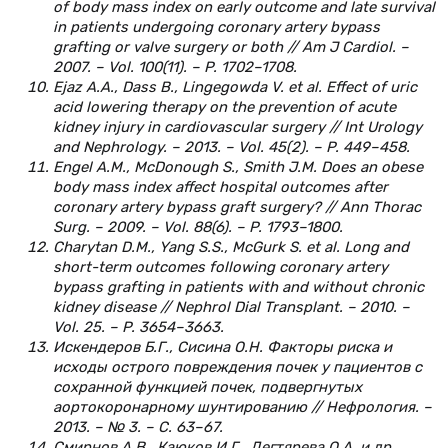
of body mass index on early outcome and late survival
in patients undergoing coronary artery bypass
grafting or valve surgery or both // Am J Cardiol. –
2007. – Vol. 100(11). – P. 1702–1708.
Ejaz A.A., Dass B., Lingegowda V. et al. Effect of uric
acid lowering therapy on the prevention of acute
kidney injury in cardiovascular surgery // Int Urology
and Nephrology. – 2013. – Vol. 45(2). – P. 449–458.
Engel A.M., McDonough S., Smith J.M. Does an obese
body mass index affect hospital outcomes after
coronary artery bypass graft surgery? // Ann Thorac
Surg. – 2009. – Vol. 88(6). – P. 1793–1800.
Charytan D.M., Yang S.S., McGurk S. et al. Long and
short-term outcomes following coronary artery
bypass grafting in patients with and without chronic
kidney disease // Nephrol Dial Transplant. – 2010. –
Vol. 25. – P. 3654–3663.
Искендеров Б.Г., Сисина О.Н. Факторы риска и
исходы острого повреждения почек у пациентов с
сохранной функцией почек, подвергнутых
аортокоронарному шунтированию // Нефрология. –
2013. – № 3. – С. 63–67.
Смирнов А.В., Каюков И.Г., Дегтярева О.А. и др.