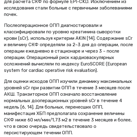
для расчета СКФ по формуле EPI-CKD. Исключением из
исследования стали больные с первичными заболеваниями
почек.
Послеоперационное ОПП диагностировали и
классифицировали по уровню креатинина сыворотки
крови (sCr), используя критерии AKIN [14]. Содержание sCr
и величину СКФ определяли за 2–3 дня до операции, после
операции ежедневно в стационаре и через 3 – после
операции. Операционный риск кардиоваскулярных
осложнений вычисляли по индексу EuroSCORE (European
system for cardiac operative risk evaluation).
Для оценки исходов ОПП изучили динамику максимальных
уровней sCr при развитии ОПП в течение 3 месяцев после
АКШ. Транзиторное ОПП означало восстановление
нормальных дооперационных уровней sCr в течение 4
недель [6, 14]. Для больных, перенесших ОПП,
манифестация ХБП предполагала сохранение величины
СКФ ниже 60 мл/мин/1,73 м2 в течение 3 месяцев и более,
что в свою очередь свидетельствовало о
персистирующем течении ОПП.