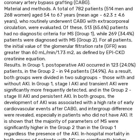
coronary artery bypass grafting (CABG).
Material and methods. A total of 782 patients (514 men and
268 women) aged 54 to 67 years (mean age – 62.3 ± 4.6
years), who routinely underwent CABG with extracorporeal
circulation, were evaluated. Of these, 513 (65.6%) patients
had no diagnostic criteria for MS (Group 1), while 269 (34.4%)
patients were diagnosed with MS (Group 2). For all patients,
the initial value of the glomerular filtration rate (GFR) was
greater than 60 mL/min/1.73 m2, as defined by EPI-CKD
creatinine equation.
Results. In Group 1, postoperative AKI occurred in 123 (24.0%)
patients, in the Group 2 - in 94 patients (34.9%). As a result,
both groups were divided in two subgroups - those with and
without AKI. In Group 1, stage I AKI and transient AKI were
significantly more frequently detected, and in the Group 2 -
stage III AKI and persistent AKI. In both groups, the
development of AKI was associated with a high rate of early
cardiovascular events after CABG, and intergroup difference
were revealed, especially in patients who did not have AKI. It
is shown that the majority of parameters of MS were
significantly higher in the Group 2 than in the Group 1
regardless the presence of the AKI. In-hospital mortality in
both groups of patients with AKI was significantly higher