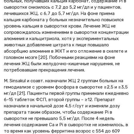
больных, получавших кальция карбонат, содержание Pi в
сыворотке снизилось с 7,2 до 5,2 мг/дл и у пациентов,
лечившихся ЖЦ, с 6,7 до 5,7 мг/дл. На фоне приема
кальция карбоната у больных незначительно повысился
уровень кальция в сыворотке крови. Лечение ЖЦ не
сопровождалось изменениями в сыворотке концентрации
алюминия и кальцитриола, хотя у экспериментальных
животных добавление цитрата к пище повышало
абсорбцию алюминия в ЖКТ и его отложение в скелете и
головном мозге [20]. Побочными реакциями на фоне
лечения ЖЦ были желудочно-кишечные нарушения, не
потребовавшие прекращения лечения.
M. Sinsakul и соавт. назначали ЖЦ 2 группам больных на
гемодиализе с уровнем фосфора в сыворотке ≥2,5 и ≥3,5
мг/дл [21]. Пациенты первой группы принимали ежедневно
6–15 таблеток ФСП, второй группы – ≥12. Препарат
назначали в начальной дозе 4,5 г/сут и изменяли дозу
препарата таким образом, чтобы содержание Pi в
сыворотке не превышало 5,5 мг/дл. После 4 недель
лечения содержание Ca и Pi в сыворотке не изменилось, в
то время как уровень ферритина возрос с 554 до 609