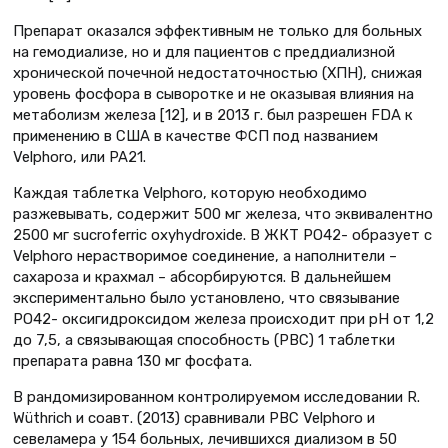
Препарат оказался эффективным не только для больных
на гемодиализе, но и для пациентов с преддиализной
хронической почечной недостаточностью (ХПН), снижая
уровень фосфора в сыворотке и не оказывая влияния на
метаболизм железа [12], и в 2013 г. был разрешен FDA к
применению в США в качестве ФСП под названием
Velphoro, или PA21.
Каждая таблетка Velphoro, которую необходимо
разжевывать, содержит 500 мг железа, что эквивалентно
2500 мг sucroferric oxyhydroxide. В ЖКТ PO42- образует с
Velphoro нерастворимое соединение, а наполнители –
сахароза и крахмал – абсорбируются. В дальнейшем
экспериментально было установлено, что связывание
PO42- оксигидроксидом железа происходит при pH от 1,2
до 7,5, а связывающая способность (PBC) 1 таблетки
препарата равна 130 мг фосфата.
В рандомизированном контролируемом исследовании R.
Wüthrich и соавт. (2013) сравнивали PBC Velphoro и
севеламера у 154 больных, лечившихся диализом в 50