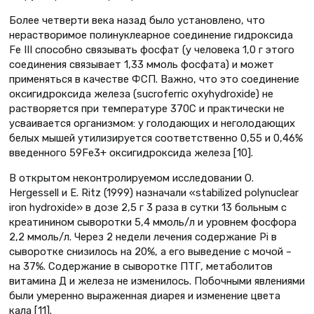
Более четверти века назад было установлено, что
нерастворимое полинуклеарное соединение гидроксида
Fe III способно связывать фосфат (у человека 1,0 г этого
соединения связывает 1,33 ммоль фосфата) и может
применяться в качестве ФСП. Важно, что это соединение
оксигидроксида железа (sucroferric oxyhydroxide) не
растворяется при температуре 370С и практически не
усваивается организмом: у голодающих и неголодающих
белых мышей утилизируется соответственно 0,55 и 0,46%
введенного 59Fe3+ оксигидроксида железа [10].
В открытом неконтролируемом исследовании O.
Hergessell и E. Ritz (1999) назначали «stabilized polynuclear
iron hydroxide» в дозе 2,5 г 3 раза в сутки 13 больным с
креатинином сыворотки 5,4 ммоль/л и уровнем фосфора
2,2 ммоль/л. Через 2 недели лечения содержание Pi в
сыворотке снизилось на 20%, а его выведение с мочой –
на 37%. Содержание в сыворотке ПТГ, метаболитов
витамина Д и железа не изменилось. Побочными явлениями
были умеренно выраженная диарея и изменение цвета
кала [11].