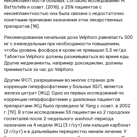
некомплаентности больных. Согласно исследованию M.
Battistella и соавт. (2016), у 25% пациентов с
некомплаентностью она была связана с недостаточно
понятными причинами назначения этих лекарственных
препаратов [18].
Рекомендованная начальная доза Velphoro равняласть 500
мг с еженедельным при необходимости повышением,
чтобы уровень фосфора в крови не превышал 5,5 мг/дл.
Таблетки Velphoro должны разжевываться во время еды.
Другие медикаменты, например доксициклин, должны
приниматься за час до Velphoro.
Другим ФСП, разрешенным во многих странах для
коррекции гиперфосфатемии у больных ХБП, является
железа цитрат (ЖЦ). Одно из первых исследований по
коррекции гиперфосфатемии у диализных пациентов
препаратами ЖЦ было проведено W. Yang с соавт. в 2002
г. [19]. В этом исследовании 55 пациентам из 2 городских
госпиталей после 2-недельного washout-периода
назначали на 4 недели ЖЦ (3 г/сут) или кальция карбонат
(2 г/сут) и в дальнейшем перекрестно меняли лечение. У