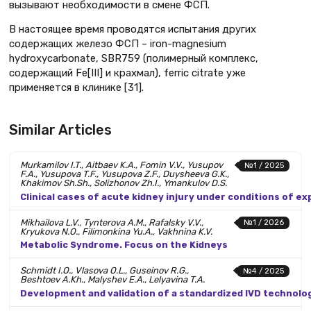
вызывают необходимости в смене ФСП.
В настоящее время проводятся испытания других
содержащих железо ФСП – iron-magnesium
hydroxycarbonate, SBR759 (полимерный комплекс,
содержащий Fe[III] и крахмал), ferric citrate уже
применяется в клинике [31].
Similar Articles
Murkamilov I.T., Aitbaev K.A., Fomin V.V., Yusupov
№1 / 2025
F.A., Yusupova T.F., Yusupova Z.F., Duysheeva G.K.,
Khakimov Sh.Sh., Solizhonov Zh.I., Ymankulov D.S.
Clinical cases of acute kidney injury under conditions of 
Mikhailova L.V., Tynterova A.M., Rafalsky V.V.,
№1 / 2026
Kryukova N.O., Filimonkina Yu.A., Vakhnina K.V.
Metabolic Syndrome. Focus on the Kidneys
Schmidt I.O., Vlasova O.L., Guseinov R.G.,
№4 / 2025
Beshtoev A.Kh., Malyshev E.A., Lelyavina T.A.
Development and validation of a standardized IVD technolo