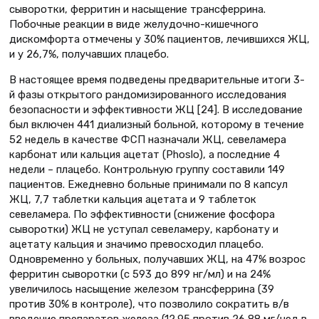
сыворотки, ферритин и насыщение трансферрина.
Побочные реакции в виде желудочно-кишечного
дискомфорта отмечены у 30% пациентов, лечившихся ЖЦ,
и у 26,7%, получавших плацебо.
В настоящее время подведены предварительные итоги 3-
й фазы открытого рандомизированного исследования
безопасности и эффективности ЖЦ [24]. В исследование
был включен 441 диализный больной, которому в течение
52 недель в качестве ФСП назначали ЖЦ, севеламера
карбонат или кальция ацетат (Phoslo), а последние 4
недели – плацебо. Контрольную группу составили 149
пациентов. Ежедневно больные принимали по 8 капсул
ЖЦ, 7,7 таблетки кальция ацетата и 9 таблеток
севеламера. По эффективности (снижение фосфора
сыворотки) ЖЦ не уступал севеламеру, карбонату и
ацетату кальция и значимо превосходил плацебо.
Одновременно у больных, получавших ЖЦ, на 47% возрос
ферритин сыворотки (с 593 до 899 нг/мл) и на 24%
увеличилось насыщение железом трансферрина (39
против 30% в контроле), что позволило сократить в/в
введение препаратов железа (12,95 против 26,88 мг/нед в