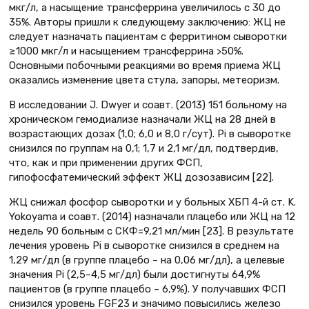
мкг/л, а насыщение трансферрина увеличилось с 30 до
35%. Авторы пришли к следующему заключению: ЖЦ не
следует назначать пациентам с ферритином сыворотки
≥1000 мкг/л и насыщением трансферрина >50%.
Основными побочными реакциями во время приема ЖЦ
оказались изменение цвета стула, запоры, метеоризм.
В исследовании J. Dwyer и соавт. (2013) 151 больному на
хроническом гемодиализе назначали ЖЦ на 28 дней в
возрастающих дозах (1,0; 6,0 и 8,0 г/сут). Pi в сыворотке
снизился по группам на 0,1; 1,7 и 2,1 мг/дл, подтвердив,
что, как и при применении других ФСП,
гипофосфатемический эффект ЖЦ дозозависим [22].
ЖЦ снижал фосфор сыворотки и у больных ХБП 4-й ст. K.
Yokoyama и соавт. (2014) назначали плацебо или ЖЦ на 12
недель 90 больным с СКФ=9,21 мл/мин [23]. В результате
лечения уровень Pi в сыворотке снизился в среднем на
1,29 мг/дл (в группе плацебо – на 0,06 мг/дл), а целевые
значения Pi (2,5–4,5 мг/дл) были достигнуты 64,9%
пациентов (в группе плацебо – 6,9%). У получавших ФСП
снизился уровень FGF23 и значимо повысились железо