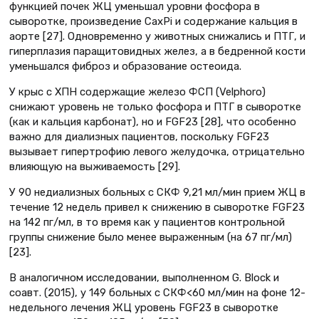
функцией почек ЖЦ уменьшал уровни фосфора в
сыворотке, произведение CaxPi и содержание кальция в
аорте [27]. Одновременно у животных снижались и ПТГ, и
гиперплазия паращитовидных желез, а в бедренной кости
уменьшался фиброз и образование остеоида.
У крыс с ХПН содержащие железо ФСП (Velphoro)
снижают уровень не только фосфора и ПТГ в сыворотке
(как и кальция карбонат), но и FGF23 [28], что особенно
важно для диализных пациентов, поскольку FGF23
вызывает гипертрофию левого желудочка, отрицательно
влияющую на выживаемость [29].
У 90 недиализных больных с СКФ 9,21 мл/мин прием ЖЦ в
течение 12 недель привел к снижению в сыворотке FGF23
на 142 пг/мл, в то время как у пациентов контрольной
группы снижение было менее выраженным (на 67 пг/мл)
[23].
В аналогичном исследовании, выполненном G. Block и
соавт. (2015), у 149 больных с СКФ<60 мл/мин на фоне 12-
недельного лечения ЖЦ уровень FGF23 в сыворотке