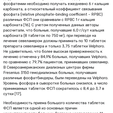
фосфатемии необходимо получать ежедневно 6 г кальция
карбоната, а относительный коэффициент связывания
фосфата (relative phosphate-binding coefficient – RPBC)
различных ФСП они сравнивали с RPBC 1 г кальция
карбоната [16]. С учетом полученных данных авторы
рассчитали, что больные, получавшие 6,0 г/сут кальция
карбоната (8 таблеток по 750 мг), при переводе на
лечение севеламером должны принимать по 10 таблеток
препарата севеламера и только 3,75 таблетки Velphoro.
Не удивительно, что более высокая приверженность к
лечению отмечена у 84,9% больных, получавших Velphoro,
по сравнению с 79,7% пациентов, принимавших севеламер.
В Североамериканских диализных центрах фирмы
Fresenius 3150 гемодиализных больных, получавших
различные фосфатбиндеры, были переведены на Velphoro.
Уровень фосфора в сыворотке больных снизился, а число
принимаемых таблеток ФСП сократилось с 8,4 до 3,7 в
сутки [17].
Необходимость приема большого количества таблеток
ФСП является одной из основных причин