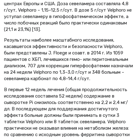
центрах Европы и США. Доза севеламера составляла 4,8
г/сут, Velphoro – 1,15–12,5 г/сут. В дозе 5 г/сут Velphoro не
уступал севеламеру в гипофосфатемическом эффекте, а
число побочных реакций было практически одинаковым
(21,1 и 23,1%) [13].
Результаты наиболее масштабного исследования,
касавшегося эффективности и безопасности Velphoro,
были представлены J. Floege и соавт. в 2014 г. Из 1059
пациентов с ХБП, лечившихся гемо- или перитонеальным
диализом, 707 для коррекции гиперфосфатемии назначали
на 24 недели Velphoro по 1,3–3,0 г/сут и 348 больным –
севеламера карбонат по 4,8–14,4 г/сут.
В первые 12 недель лечения (общая продолжительность
исследования составила 52 недели) содержание в
сыворотке Pi снизилось соответственно на 2,2 и 2,4 мг/
дл. В последующем для поддержания достигнутого
эффекта больные должны были принимать в сутки 3
таблетки Velphoro или 8 таблеток севеламера. Velphoro
практически не оказывал влияния на метаболизм железа:
по сравнению с исходным уровень ферритина сыворотки