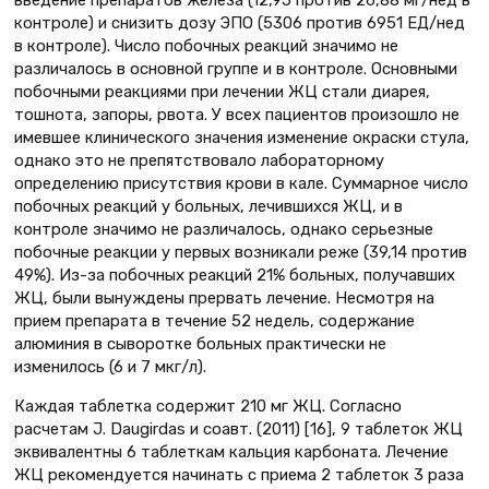
контроле) и снизить дозу ЭПО (5306 против 6951 ЕД/нед
в контроле). Число побочных реакций значимо не
различалось в основной группе и в контроле. Основными
побочными реакциями при лечении ЖЦ стали диарея,
тошнота, запоры, рвота. У всех пациентов произошло не
имевшее клинического значения изменение окраски стула,
однако это не препятствовало лабораторному
определению присутствия крови в кале. Суммарное число
побочных реакций у больных, лечившихся ЖЦ, и в
контроле значимо не различалось, однако серьезные
побочные реакции у первых возникали реже (39,14 против
49%). Из-за побочных реакций 21% больных, получавших
ЖЦ, были вынуждены прервать лечение. Несмотря на
прием препарата в течение 52 недель, содержание
алюминия в сыворотке больных практически не
изменилось (6 и 7 мкг/л).
Каждая таблетка содержит 210 мг ЖЦ. Согласно
расчетам J. Daugirdas и соавт. (2011) [16], 9 таблеток ЖЦ
эквивалентны 6 таблеткам кальция карбоната. Лечение
ЖЦ рекомендуется начинать с приема 2 таблеток 3 раза