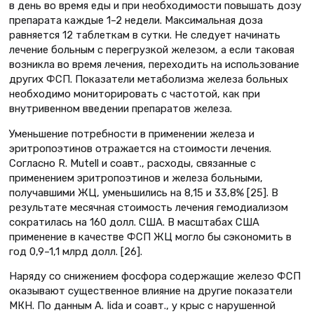
в день во время еды и при необходимости повышать дозу
препарата каждые 1–2 недели. Максимальная доза
равняется 12 таблеткам в сутки. Не следует начинать
лечение больным с перегрузкой железом, а если таковая
возникла во время лечения, переходить на использование
других ФСП. Показатели метаболизма железа больных
необходимо мониторировать с частотой, как при
внутривенном введении препаратов железа.
Уменьшение потребности в применении железа и
эритропоэтинов отражается на стоимости лечения.
Согласно R. Mutell и соавт., расходы, связанные с
применением эритропоэтинов и железа больными,
получавшими ЖЦ, уменьшились на 8,15 и 33,8% [25]. В
результате месячная стоимость лечения гемодиализом
сократилась на 160 долл. США. В масштабах США
применение в качестве ФСП ЖЦ могло бы сэкономить в
год 0,9–1,1 млрд долл. [26].
Наряду со снижением фосфора содержащие железо ФСП
оказывают существенное влияние на другие показатели
МКН. По данным A. Iida и соавт., у крыс с нарушенной