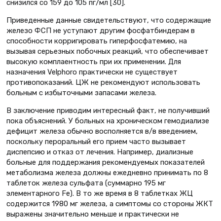
снизился со 159 до 105 пг/мл [30].
Приведенные данные свидетельствуют, что содержащие
железо ФСП не уступают другим фосфатбиндерам в
способности корригировать гиперфосфатемию, на
вызывая серьезных побочных реакций, что обеспечивает
высокую комплаентность при их применении. Для
назначения Velphoro практически не существует
противопоказаний. ЦЖ не рекомендуют использовать
больным с избыточными запасами железа.
В заключение приводим интересный факт, не получивший
пока объяснений. У больных на хроническом гемодиализе
дефицит железа обычно восполняется в/в введением,
поскольку пероральный его прием часто вызывает
диспепсию и отказ от лечения. Например, диализные
больные для поддержания рекомендуемых показателей
метаболизма железа должны ежедневно принимать по 8
таблеток железа сульфата (суммарно 195 мг
элементарного Fe). В то же время в 8 таблетках ЖЦ
содержится 1980 мг железа, а симптомы со стороны ЖКТ
выражены значительно меньше и практически не