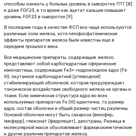
способны снижать у больных уровень в сыворотке ПТГ [8]
и даже FGF23, в то время как ацетат кальция повышает
уровень FGF23 в сыворотке [9].
В последние годы в качестве ФСП все чаще используются
различные соли железа, хотя гипофосфатемические
эффекты препаратов железа были известны еще в
середине прошлого века.
Все медицинские препараты, содержащие железо,
представляют собой карбогидратные сферические
наночастицы, содержащие Fe3+-гидроксидное ядро (Fe
III), окутанное карбогидратной (углеводной)
стабилизирующей оболочкой, которая предупреждает
токсическое воздействие свободного железа на органы и
ткани. Если химическая структура ядра во всех
используемых препаратах Fe (III) идентична, то размер
ядра, состав оболочки и общий размер частиц различны.
Основой оболочки могут быть сахароза (венофер,
ликферр), глюконат (феррлецит), декстраны. Разница в
молекулярной массе обусловливает фармакокинетические
и другие различия препаратов железа.