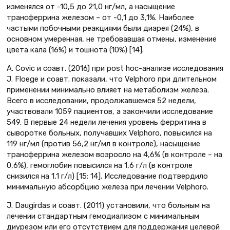
изменялся от -10,5 до 21,0 нг/мл, а насыщение
трансферрина железом – от -0,1 до 3,1%. Наиболее
частыми побочными реакциями были диарея (24%), в
основном умеренная, не требовавшая отмены, изменение
цвета кала (16%) и тошнота (10%) [14].
A. Covic и соавт. (2016) при post hoc-анализе исследования
J. Floege и соавт. показали, что Velphoro при длительном
применении минимально влияет на метаболизм железа.
Всего в исследовании, продолжавшемся 52 недели,
участвовали 1059 пациентов, а закончили исследование
549. В первые 24 недели лечения уровень ферритина в
сыворотке больных, получавших Velphoro, повысился на
119 нг/мл (против 56,2 нг/мл в контроле), насыщение
трансферрина железом возросло на 4,6% (в контроле – на
0,6%), гемоглобин повысился на 1,6 г/л (в контроле
снизился на 1,1 г/л) [15; 14]. Исследование подтвердило
минимальную абсорбцию железа при лечении Velphoro.
J. Daugirdas и соавт. (2011) установили, что больным на
лечении стандартным гемодиализом с минимальным
диурезом или его отсутствием для поддержания целевой