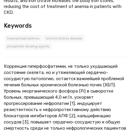
results, and iron citrate increases the body iron stores,
reducing the cost of treatment of anemia in patients with
CKD.
Keywords
hyperphosphatemia
chronic kidney disease
phosphate-binding agents
Коррекция гиперфосфатемии, не только ухудшающей
состояние скелета, но и утяжеляющей сердечно-
сосудистую патологию, остается важнейшей проблемой
лечения больных хронической болезнью почек (ХБП).
Уровень неорганического фосфора (Pi) в сыворотке
больных, превышающий 4,0 мг/л, ускоряет
прогрессирование нефропатии [1], индуцирует
резистентность к нефропротективному действию
блокаторов ингибиторов АПФ [2], кальцификацию
сосудов [3], повышает сердечно-сосудистую и общую
смертность среди не только нефрологических пациентов