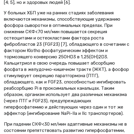
[4; 5], но и здоровых людей [6].
У больных ХБП уже на ранних стадиях заболевания
включаются механизмы, способствующие удержанию
фосфора сыворотки в оптимальных пределах. При
снижении СКФ<70 мл/мин повышается секреция
остеоцитами и остеокластами фактора роста
фибробластов 23 (FGF23) [7], обладающего в сочетании с
фактором Klotho фосфатурическим эффектом и
тормозящего конверсию 25OHD3 в 1,25(OH)2D3.
Кальцитриол в свою очередь повышает абсорбцию
фосфата в желудочно-кишечном тракте (ЖКТ), а фосфор
стимулирует секрецию паратгормона (ПТГ),
обладающего, как и FGF23, способностью ингибировать
реабсорбцию Pi в проксимальных канальцах. Таким
образом, организм использует два различных механизма
(через ПТГ и FGF23), предупреждающих
гиперфосфатемию и действующих через один и тот же
эффектор (ингибирование NaPi-IIa и IIc транспортеров).
При падении СКФ<30 мл/мин адаптивные механизмы не в
состоянии препятствовать развитию гиперфосфатемии,