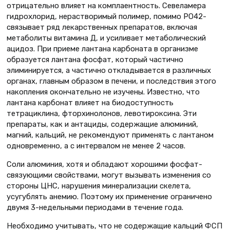
отрицательно влияет на комплаентность. Севеламера
гидрохлорид, нерастворимый полимер, помимо PO42-
связывает ряд лекарственных препаратов, включая
метаболиты витамина Д, и усиливает метаболический
ацидоз. При приеме лантана карбоната в организме
образуется лантана фосфат, который частично
элиминируется, а частично откладывается в различных
органах, главным образом в печени, и последствия этого
накопления окончательно не изучены. Известно, что
лантана карбонат влияет на биодоступность
тетрациклина, фторхинолонов, левотироксина. Эти
препараты, как и антациды, содержащие алюминий,
магний, кальций, не рекомендуют применять с лантаном
одновременно, а с интервалом не менее 2 часов.
Соли алюминия, хотя и обладают хорошими фосфат-
связующими свойствами, могут вызывать изменения со
стороны ЦНС, нарушения минерализации скелета,
усугублять анемию. Поэтому их применение ограничено
двумя 3-недельными периодами в течение года.
Необходимо учитывать, что не содержащие кальций ФСП