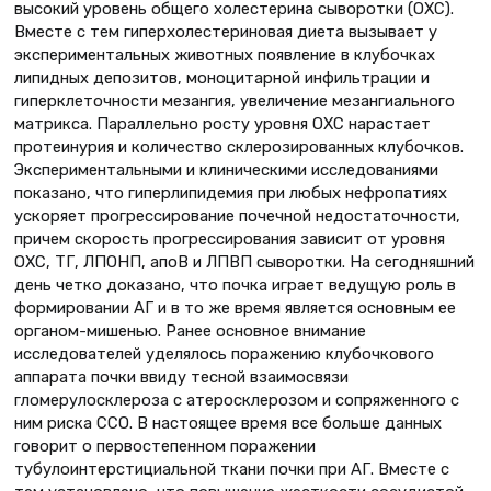
высокий уровень общего холестерина сыворотки (ОХС).
Вместе с тем гиперхолестериновая диета вызывает у
экспериментальных животных появление в клубочках
липидных депозитов, моноцитарной инфильтрации и
гиперклеточности мезангия, увеличение мезангиального
матрикса. Параллельно росту уровня ОХС нарастает
протеинурия и количество склерозированных клубочков.
Экспериментальными и клиническими исследованиями
показано, что гиперлипидемия при любых нефропатиях
ускоряет прогрессирование почечной недостаточности,
причем скорость прогрессирования зависит от уровня
ОХС, ТГ, ЛПОНП, апоВ и ЛПВП сыворотки. На сегодняшний
день четко доказано, что почка играет ведущую роль в
формировании АГ и в то же время является основным ее
органом-мишенью. Ранее основное внимание
исследователей уделялось поражению клубочкового
аппарата почки ввиду тесной взаимосвязи
гломерулосклероза с атеросклерозом и сопряженного с
ним риска ССО. В настоящее время все больше данных
говорит о первостепенном поражении
тубулоинтерстициальной ткани почки при АГ. Вместе с