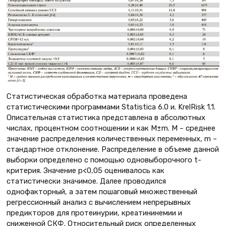
Cтатистическая обработка материала проведена
статистическими программами Statistica 6.0 и. KrelRisk 1.1.
Описательная статистика представлена в абсолютных
числах, процентном соотношении и как M±m. М – среднее
значение распределения количественных переменных, m –
стандартное отклонение. Распределение в объеме данной
выборки определено с помощью одновыборочного t-
критерия. Значение p<0,05 оценивалось как
статистически значимое. Далее проводился
однофакторный, а затем пошаговый множественный
регрессионный анализ с вычислением непрерывных
предикторов для протеинурии, креатининемии и
сниженной СКФ. Относительный риск определенных