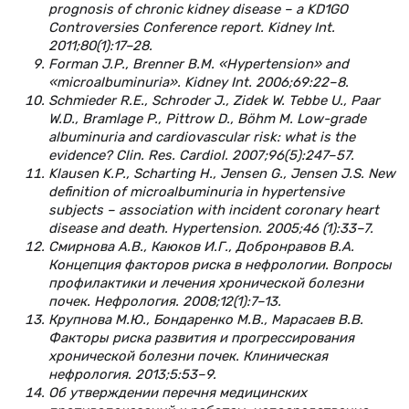
prognosis of chronic kidney disease – a KD1GO
Controversies Conference report. Kidney Int.
2011;80(1):17–28.
Forman J.P., Brenner B.M. «Hypertension» and
«microalbuminuria». Kidney Int. 2006;69:22–8.
Schmieder R.E., Schroder J., Zidek W. Tebbe U., Paar
W.D., Bramlage P., Pittrow D., Böhm M. Low-grade
albuminuria and cardiovascular risk: what is the
evidence? Clin. Res. Cardiol. 2007;96(5):247–57.
Klausen K.P., Scharting H., Jensen G., Jensen J.S. New
definition of microalbuminuria in hypertensive
subjects – association with incident coronary heart
disease and death. Hypertension. 2005;46 (1):33–7.
Смирнова А.В., Каюков И.Г., Добронравов В.А.
Концепция факторов риска в нефрологии. Вопросы
профилактики и лечения хронической болезни
почек. Нефрология. 2008;12(1):7–13.
Крупнова М.Ю., Бондаренко М.В., Марасаев В.В.
Факторы риска развития и прогрессирования
хронической болезни почек. Клиническая
нефрология. 2013;5:53–9.
Об утверждении перечня медицинских