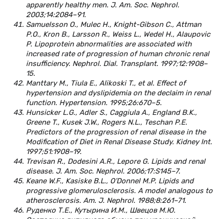
apparently healthy men. J. Am. Soc. Nephrol.
2003;14:2084–91.
Samuelsson O., Mulec H., Knight-Gibson С., Attman
P.O., Kron B., Larsson R., Weiss L., Wedel H., Alaupovic
P. Lipoprotein abnormalities are associated with
increased rate of progression of human chronic renal
insufficiency. Nephrol. Dial. Transplant. 1997;12:1908–
15.
Manttary M., Tiula E., Alikoski T., et al. Effect of
hypertension and dyslipidemia on the declaim in renal
function. Hypertension. 1995;26:670–5.
Hunsicker L.G., Adler S., Caggiula A., England B.K.,
Greene T., Kusek J.W., Rogers N.L., Teschan P.E.
Predictors of the progression of renal disease in the
Modification of Diet in Renal Disease Study. Kidney Int.
1997;51:1908–19.
Trevisan R., Dodesini A.R., Lepore G. Lipids and renal
disease. J. Am. Soc. Nephrol. 2006;17:S145–7.
Keane W.F., Kasiske B.L., O’Donnel M.P. Lipids and
progressive glomerulosclerosis. A model analogous to
atherosclerosis. Am. J. Nephrol. 1988;8:261–71.
Руденко Т.Е., Кутырина И.М., Швецов М.Ю.