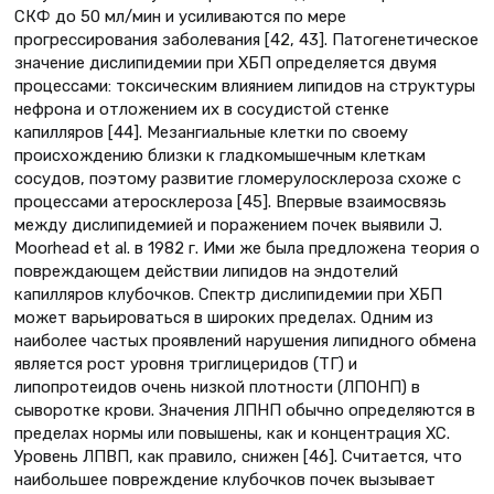
СКФ до 50 мл/мин и усиливаются по мере
прогрессирования заболевания [42, 43]. Патогенетическое
значение дислипидемии при ХБП определяется двумя
процессами: токсическим влиянием липидов на структуры
нефрона и отложением их в сосудистой стенке
капилляров [44]. Мезангиальные клетки по своему
происхождению близки к гладкомышечным клеткам
сосудов, поэтому развитие гломерулосклероза схоже с
процессами атеросклероза [45]. Впервые взаимосвязь
между дислипидемией и поражением почек выявили J.
Moorhead et al. в 1982 г. Ими же была предложена теория о
повреждающем действии липидов на эндотелий
капилляров клубочков. Спектр дислипидемии при ХБП
может варьироваться в широких пределах. Одним из
наиболее частых проявлений нарушения липидного обмена
является рост уровня триглицеридов (ТГ) и
липопротеидов очень низкой плотности (ЛПОНП) в
сыворотке крови. Значения ЛПНП обычно определяются в
пределах нормы или повышены, как и концентрация ХС.
Уровень ЛПВП, как правило, снижен [46]. Считается, что
наибольшее повреждение клубочков почек вызывает