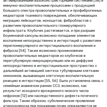
активированными вазоконстрикторными системами [38] и
иммунно-воспалительными процессами с продукцией
большого спектра провоспалительных и профиброгенных
медиаторов тканевого повреждения, обеспечивающих
миграцию лейкоцитов, моноцитов, фибробластов с
развитием провоспалительного гломерулярного
инфильтрата. Клубочек растягивается, и при разрыве
боуменовой капсулы возможно попадание элементов
воспаления непосредственно в интерстиций с развитием
перигломерулярного интерстициального воспаления и
фиброза [54]. Также возможно проникновение
провоспалительных медиаторов из клубочков в
перитубулярную микроциркуляцию или их диффузия
непосредственно в интерстициальное пространство с
дальнейшей активацией синтеза тубулярными клетками
хемокинов, вызывающих клеточную воспалительную
реакцию в интерстиции [55, 56]. Была установлена связь с
семейным анамнезом ранних ССЗ, возможно, как
результат исходного врожденного низкого числа
нефронов [12] или наследственного дефекта почечного
фильтра. Таким образом, субклинические проявления
атеросклероза при поражении почек определяются не