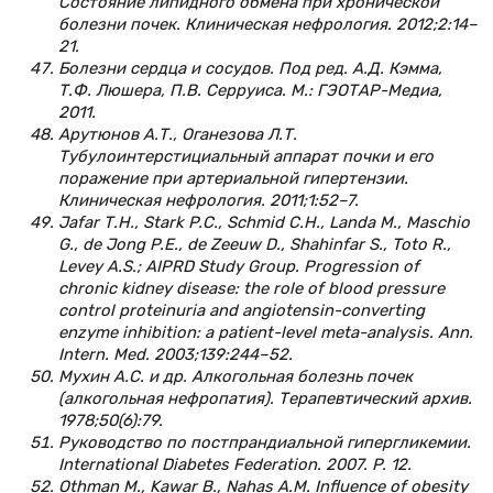
Состояние липидного обмена при хронической
болезни почек. Клиническая нефрология. 2012;2:14–
21.
Болезни сердца и сосудов. Под ред. А.Д. Кэмма,
Т.Ф. Люшера, П.В. Серруиса. М.: ГЭОТАР-Медиа,
2011.
Арутюнов А.Т., Оганезова Л.Т.
Тубулоинтерстициальный аппарат почки и его
поражение при артериальной гипертензии.
Клиническая нефрология. 2011;1:52–7.
Jafar Т.Н., Stark P.C., Schmid C.H., Landa M., Maschio
G., de Jong P.E., de Zeeuw D., Shahinfar S., Toto R.,
Levey A.S.; AIPRD Study Group. Progression of
chronic kidney disease: the role of blood pressure
control proteinuria and angiotensin-converting
enzyme inhibition: a patient-level meta-analysis. Ann.
Intern. Med. 2003;139:244–52.
Мухин А.С. и др. Алкогольная болезнь почек
(алкогольная нефропатия). Терапевтический архив.
1978;50(6):79.
Руководство по постпрандиальной гипергликемии.
International Diabetes Federation. 2007. P. 12.
Othman M., Kawar B., Nahas A.M. Influence of obesity