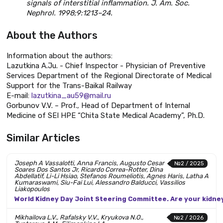
signals of interstitial inflammation. J. Am. Soc.
Nephrol. 1998;9:1213–24.
About the Authors
Information about the authors:
Lazutkina A.Ju. - Chief Inspector - Physician of Preventive
Services Department of the Regional Directorate of Medical
Support for the Trans-Baikal Railway
E-mail:
lazutkina_au59@mail.ru
Gorbunov V.V. – Prof., Head of Department of Internal
Medicine of SEI HPE “Chita State Medical Academy”, Ph.D.
Similar Articles
Joseph A Vassalotti, Anna Francis, Augusto Cesar
№2 / 2025
Soares Dos Santos Jr, Ricardo Correa-Rotter, Dina
Abdellatif, Li-Li Hsiao, Stefanos Roumeliotis, Agnes Haris, Latha A
Kumaraswami, Siu-Fai Lui, Alessandro Balducci, Vassilios
Liakopoulos
World Kidney Day Joint Steering Committee. Are your kidney
Mikhailova L.V., Rafalsky V.V., Kryukova N.O.,
№2 / 2026