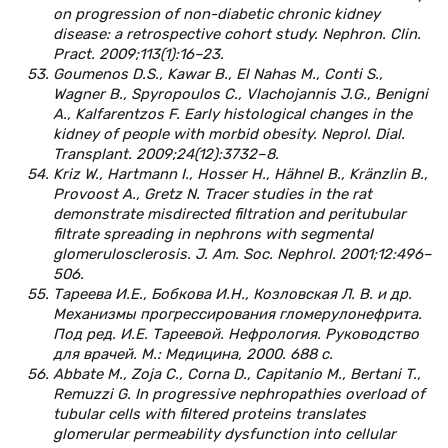
on progression of non-diabetic chronic kidney
disease: a retrospective cohort study. Nephron. Clin.
Pract. 2009;113(1):16–23.
Goumenos D.S., Kawar B., El Nahas M., Conti S.,
Wagner B., Spyropoulos C., Vlachojannis J.G., Benigni
A., Kalfarentzos F. Early histological changes in the
kidney of people with morbid obesity. Neprol. Dial.
Transplant. 2009;24(12):3732–8.
Kriz W., Hartmann I., Hosser H., Hähnel B., Kränzlin B.,
Provoost A., Gretz N. Tracer studies in the rat
demonstrate misdirected filtration and peritubular
filtrate spreading in nephrons with segmental
glomerulosclerosis. J. Am. Soc. Nephrol. 2001;12:496–
506.
Тареева И.Е., Бобкова И.Н., Козловская Л. В. и др.
Механизмы прогрессирования гломерулонефрита.
Под ред. И.Е. Тареевой. Нефрология. Руководство
для врачей. М.: Медицина, 2000. 688 с.
Abbate М., Zoja С., Corna D., Capitanio M., Bertani T.,
Remuzzi G. In progressive nephropathies overload of
tubular cells with filtered proteins translates
glomerular permeability dysfunction into cellular