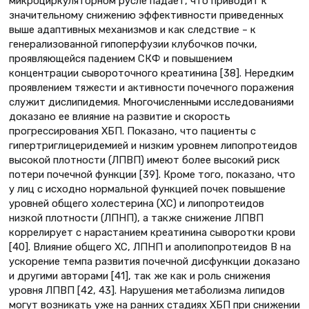
микроциркуляторном русле падает, что приводит к
значительному снижению эффективности приведенных
выше адаптивных механизмов и как следствие – к
генерализованной гипоперфузии клубочков почки,
проявляющейся падением СКФ и повышением
концентрации сывороточного креатинина [38]. Нередким
проявлением тяжести и активности почечного поражения
служит дислипидемия. Многочисленными исследованиями
доказано ее влияние на развитие и скорость
прогрессирования ХБП. Показано, что пациенты с
гипертриглицеридемией и низким уровнем липопротеидов
высокой плотности (ЛПВП) имеют более высокий риск
потери почечной функции [39]. Кроме того, показано, что
у лиц с исходно нормальной функцией почек повышение
уровней общего холестерина (ХС) и липопротеидов
низкой плотности (ЛПНП), а также снижение ЛПВП
коррелирует с нарастанием креатинина сыворотки крови
[40]. Влияние общего ХС, ЛПНП и аполипопротеидов В на
ускорение темпа развития почечной дисфункции доказано
и другими авторами [41], так же как и роль снижения
уровня ЛПВП [42, 43]. Нарушения метаболизма липидов
могут возникать уже на ранних стадиях ХБП при снижении