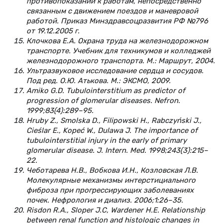
противопоказаний к работам, непосредственно
связанным с движением поездов и маневровой
работой. Приказ Минздравсоцразвития РФ №796
от 19.12.2005 г.
Клочкова Е.А. Охрана труда на железнодорожном
транспорте. Учебник для техникумов и колледжей
железнодорожного транспорта. М.: Маршрут, 2004.
Ультразвуковое исследование сердца и сосудов.
Под ред. О.Ю. Атькова. М.: ЭКСМО, 2009.
Amiko G.D. Tubulointerstitium as predictor of
progression of glomerular diseases. Nefron.
1999;83(4):289–95.
Hruby Z., Smolska D., Filipowski H., Rabczyński J.,
Cieślar E., Kopeć W., Dulawa J. The importance of
tubulointerstitial injury in the early of primary
glomerular disease. J. Intern. Med. 1998;243(3):215–
22.
Чеботарева H.B., Вобкова И.Н., Козловская Л.В.
Молекулярные механизмы интерстициального
фиброза при прогрессирующих заболеваниях
почек. Нефрология и диализ. 2006;1:26–35.
Risdon R.A., Sloper J.С, Wardener Н.Е. Relationship
between renal function and histologic changes in