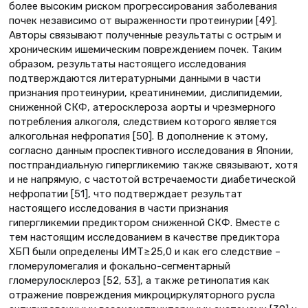
более высоким риском прогрессирования заболевания
почек независимо от выраженности протеинурии [49].
Авторы связывают полученные результаты с острым и
хроническим ишемическим повреждением почек. Таким
образом, результаты настоящего исследования
подтверждаются литературными данными в части
признания протеинурии, креатининемии, дислипидемии,
сниженной СКФ, атеросклероза аорты и чрезмерного
потребления алкоголя, следствием которого является
алкогольная нефропатия [50]. В дополнение к этому,
согласно данным проспективного исследования в Японии,
постпрандиальную гипергликемию также связывают, хотя
и не напрямую, с частотой встречаемости диабетической
нефропатии [51], что подтверждает результат
настоящего исследования в части признания
гипергликемии предиктором сниженной СКФ. Вместе с
тем настоящим исследованием в качестве предиктора
ХБП были определены ИМТ≥25,0 и как его следствие –
гломеруломегалия и фокально-сегментарный
гломерулосклероз [52, 53], а также ретинопатия как
отражение повреждения микроциркуляторного русла