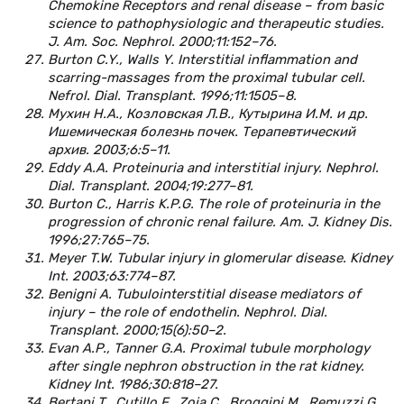
Chemokine Receptors and renal disease – from basic
science to pathophysiologic and therapeutic studies.
J. Am. Soc. Nephrol. 2000;11:152–76.
Burton C.Y., Walls Y. Interstitial inflammation and
scarring-massages from the proximal tubular cell.
Nefrol. Dial. Transplant. 1996;11:1505–8.
Мухин Н.А., Козловская Л.В., Кутырина И.М. и др.
Ишемическая болезнь почек. Терапевтический
архив. 2003;6:5–11.
Eddy А.А. Proteinuria and interstitial injury. Nephrol.
Dial. Transplant. 2004;19:277–81.
Burton C., Harris K.P.G. The role of proteinuria in the
progression of chronic renal failure. Am. J. Kidney Dis.
1996;27:765–75.
Meyer T.W. Tubular injury in glomerular disease. Kidney
Int. 2003;63:774–87.
Benigni A. Tubulointerstitial disease mediators of
injury – the role of endothelin. Nephrol. Dial.
Transplant. 2000;15(6):50–2.
Evan A.P., Tanner G.A. Proximal tubule morphology
after single nephron obstruction in the rat kidney.
Kidney Int. 1986;30:818–27.
Bertani T., Cutillo F., Zoja C., Broggini M., Remuzzi G.