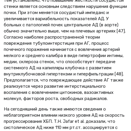
тем установлено, что повышение жесткости сосудистой
стенки является основным следствием нарушения функции
почки. При этом меняется сосудистый импеданс и
увеличивается вариабельность показателей АД. У
больных с патологией почек центральное АД (в аорте)
обычно значительно выше, чем на плечевых артериях [47].
Согласно наиболее распространенной теории
повреждения тубулоинтерстиция при АГ, процесс
почечного поражения начинается с вовлечения артерий
мелкого и среднего калибра в виде гипертрофии интимы,
медии, склероза стенок, что способствует передаче
системного АД на капилляры клубочка с развитием
внутриклубочковой гипертензии и гиперфильтрации [48].
Предполагается, что повреждающее действие АГ также
реализуется через развитие интерстициального
воспаления с вовлечением цитокинов, вазоактивных
молекул, факторов роста, свободных радикалов.
На сегодняшний день также имеются сведения о
неблагоприятном влиянии низкого уровня АД на скорость
прогрессирования ХБП. Т.Н. Jafar et al. доказали, что
систолическое АД ниже 110 мм рт.ст. ассоциируется с