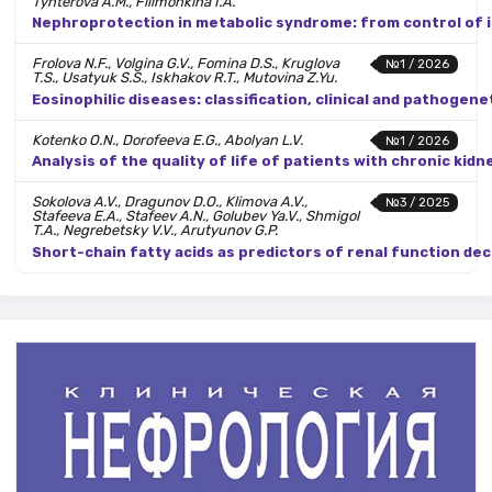
Tynterova A.M., Filimonkina I.A.
Nephroprotection in metabolic syndrome: from control of 
Frolova N.F., Volgina G.V., Fomina D.S., Kruglova
№1 / 2026
T.S., Usatyuk S.S., Iskhakov R.T., Mutovina Z.Yu.
Eosinophilic diseases: classification, clinical and pathogen
Kotenko O.N., Dorofeeva E.G., Abolyan L.V.
№1 / 2026
Analysis of the quality of life of patients with chronic ki
Sokolova A.V., Dragunov D.O., Klimova A.V.,
№3 / 2025
Stafeeva E.A., Stafeev A.N., Golubev Ya.V., Shmigol
T.A., Negrebetsky V.V., Arutyunov G.P.
Short-chain fatty acids as predictors of renal function dec