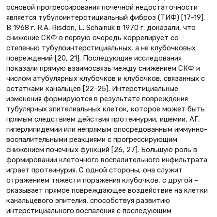
основой прогрессирования почечной недостаточности
является тубулоинтерстициальный фиброз (ТИФ) [17–19].
В 1968 г. R.A. Risdon, L. Schainuk в 1970 г. доказали, что
снижение СКФ в первую очередь коррелирует со
степенью тубулоинтерстициальных, а не клубочковых
повреждений [20, 21]. Последующие исследования
показали прямую взаимосвязь между снижением СКФ и
числом атубулярных клубочков и клубочков, связанных с
остатками канальцев [22–25]. Интерстициальные
изменения формируются в результате повреждения
тубулярных эпителиальных клеток, которое может быть
прямым следствием действия протеинурии, ишемии, АГ,
гиперлипидемии или непрямым опосредованным иммунно-
воспалительными реакциями с прогрессирующим
снижением почечных функций [26, 27]. Большую роль в
формировании клеточного воспалительного инфильтрата
играет протеинурия. С одной стороны, она служит
отражением тяжести поражения клубочков, с другой –
оказывает прямое повреждающее воздействие на клетки
канальцевого эпителия, способствуя развитию
интерстициального воспаления с последующим