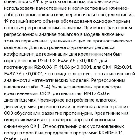
сниженной СКФ с учетом описанных положений мы
использовали качественные и количественные клинико-
лабораторные показатели, первоначально выделенные из
19 позиций всего объема обследования однофакторным
простым регрессионным анализом. При многофакторном
регрессионном анализе пошагово в модель включены
только переменные, увеличивающие ее прогностическую
мощность. Для построенного уравнения регресса
коэффициент детерминации для креатининемии был
определен как R2>0,02; F=36,65 p<0,0001, для
протеинурии R2>0,06; F=11,06 p<0,0001, для СКФ R2>0,01;
F=37,76 p<0,0001, что свидетельствует о статистической
значимости математических моделей. Регрессионным
анализом (табл. 2–4) были установлены предикторы
креатининемии: СКФ, ретинопатия, ИМТ>25,0 и
дислипидемия. Чрезмерное потребление алкоголя,
дислипидемия, ретинопатия и семейный анамнез ранних
ССЗ обусловили развитие протеинурии. Креатининемия,
гипергликемия и атеросклероз аорты обусловили
сниженную СКФ. Относительный риск установленных
предикторов был определен в программе KRelRisk 1.1.
(табл. 2–4).