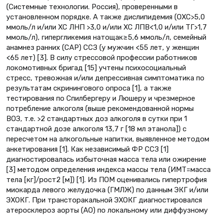
(Системные технологии. Россия), проверенными в
установленном порядке. А также дислипидемия (ОХС>5,0
ммоль/л и/или ХС ЛНП >3,0 и/или ХС ЛПВ<1,0 и/или ТГ>1,7
ммоль/л), гипергликемия натощак≥5,6 ммоль/л, семейный
анамнез ранних (САР) ССЗ (у мужчин <55 лет, у женщин
<65 лет) [3]. В силу стрессовой профессии работников
локомотивных бригад [15] учтены психосоциальный
стресс, тревожная и/или депрессивная симптоматика по
результатам скринингового опроса [1], а также
тестирования по Спилбергеру и Люшеру и чрезмерное
потребление алкоголя (выше рекомендованной нормы
ВОЗ, т.е. >2 стандартных доз алкоголя в сутки при 1
стандартной дозе алкоголя 13,7 г [18 мл этанола]) с
пересчетом на алкогольные напитки, выявленное методом
анкетирования [1]. Как независимый ФР ССЗ [1]
диагностировалась избыточная масса тела или ожирение
[3] методом определения индекса массы тела (ИМТ=масса
тела [кг]/рост2 [м]) [1]. Из ПОМ оценивались гипертрофия
миокарда левого желудочка (ГМЛЖ) по данным ЭКГ и/или
ЭХОКГ. При трансторакальной ЭХОКГ диагностировался
атеросклероз аорты (АО) по локальному или диффузному