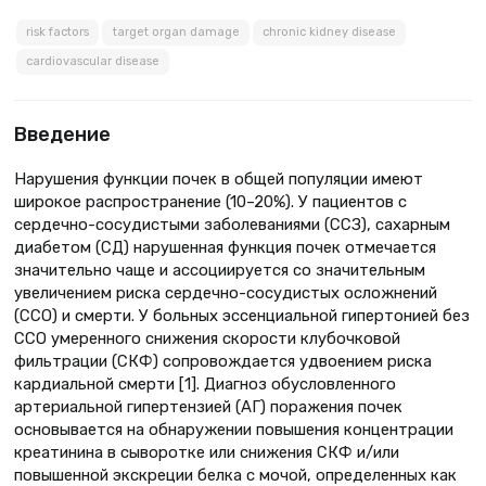
risk factors
target organ damage
chronic kidney disease
cardiovascular disease
Введение
Нарушения функции почек в общей популяции имеют
широкое распространение (10–20%). У пациентов с
сердечно-сосудистыми заболеваниями (ССЗ), сахарным
диабетом (СД) нарушенная функция почек отмечается
значительно чаще и ассоциируется со значительным
увеличением риска сердечно-сосудистых осложнений
(ССО) и смерти. У больных эссенциальной гипертонией без
ССО умеренного снижения скорости клубочковой
фильтрации (СКФ) сопровождается удвоением риска
кардиальной смерти [1]. Диагноз обусловленного
артериальной гипертензией (АГ) поражения почек
основывается на обнаружении повышения концентрации
креатинина в сыворотке или снижения СКФ и/или
повышенной экскреции белка с мочой, определенных как