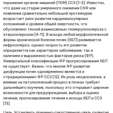
поражения органов-мишеней (ПОМ) ССЗ [1‒3]. Известно,
что даже на стадии умеренного снижения СКФ или
появления сравнительно небольшой протеинурии
возрастает риск развития кардиоваскулярных
осложнений и уровеня общей смертности, что
обусловлено тесной взаимосвязью гломерулосклероза с
атеросклерозом [4–11]. В исходе любой морфологической
формы хронической болезни почек (ХБП) развивается
нефросклероз, однако скорость его развития
определяется как характером заболевания, так и
наличием и выраженностью факторов риска (ФР).
Универсальной классификации ФР прогрессирования ХБП
не существует. Важно, что многие ФР развития
дисфункции почек одновременно являются и
«традиционными» ФР ССЗ [12]. Их роль неоднозначна, а
влияние на патологический процесс в почках требует
дальнейшего изучения, поскольку это открывает широкие
возможности для предупреждения, выбора и оценки
лечения, прогнозирования течения и исхода ХБП и ССЗ
[13].
Цель. Установить причинно-следственную связь развития