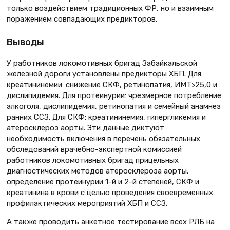
только воздействием традиционных ФР, но и взаимным
поражением совпадающих предикторов.
Выводы
У работников локомотивных бригад Забайкальской
железной дороги установлены предикторы ХБП. Для
креатининемии: снижение СКФ, ретинопатия, ИМТ>25,0 и
дислипидемия. Для протеинурии: чрезмерное потребление
алкоголя, дислипидемия, ретинопатия и семейный анамнез
ранних ССЗ. Для СКФ: креатининемия, гипергликемия и
атеросклероз аорты. Эти данные диктуют
необходимость включения в перечень обязательных
обследований врачебно-экспертной комиссией
работников локомотивных бригад прицельных
диагностических методов атеросклероза аорты,
определение протеинурии 1-й и 2-й степеней, СКФ и
креатинина в крови с целью проведения своевременных
профилактических мероприятий ХБП и ССЗ.
А также проводить анкетное тестирование всех РЛБ на