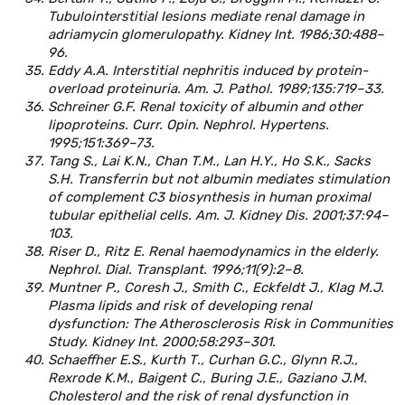
Tubulointerstitial lesions mediate renal damage in
adriamycin glomerulopathy. Kidney Int. 1986;30:488–
96.
Eddy A.A. Interstitial nephritis induced by protein-
overload proteinuria. Am. J. Pathol. 1989;135:719–33.
Schreiner G.F. Renal toxicity of albumin and other
lipoproteins. Curr. Opin. Nephrol. Hypertens.
1995;151:369–73.
Tang S., Lai K.N., Chan T.M., Lan H.Y., Ho S.K., Sacks
S.H. Transferrin but not albumin mediates stimulation
of complement C3 biosynthesis in human proximal
tubular epithelial cells. Am. J. Kidney Dis. 2001;37:94–
103.
Riser D., Ritz E. Renal haemodynamics in the elderly.
Nephrol. Dial. Transplant. 1996;11(9):2–8.
Muntner P., Coresh J., Smith C., Eckfeldt J., Klag M.J.
Plasma lipids and risk of developing renal
dysfunction: The Atherosclerosis Risk in Communities
Study. Kidney Int. 2000;58:293–301.
Schaeffher E.S., Kurth Т., Curhan G.C., Glynn R.J.,
Rexrode K.M., Baigent C., Buring J.E., Gaziano J.M.
Cholesterol and the risk of renal dysfunction in