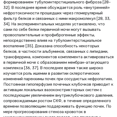
формированием тубулоинтерстициального фиброза [28–
32]. В последнее время обсуждается роль «внутренней»
нефротоксичности прошедших через гломерулярный
фильтр белков и связанных с ними макромолекул [28, 33,
34]. На экспериментальных моделях установлено, что
сами по себе белки первичной мочи могут вызывать
провоспалительные и профиброгенные эффекты,
непосредственно влияя на тубулоинтерстициальное
воспаление [35]. Доказана способность некоторых
белков, в частности альбуминов, связанных с липидами,
трансферрина, компонентов комплемента активироваться
в первичной моче с образованием мембран-атакующего
комплекса [36, 37]. В последнее время также широко
изучается роль ишемии в развитии склеротических
изменений паренхимы почек при сосудистых нефропатиях.
Постоянная гипоперфузия почечных клубочков приводит к
активации локальных вазоконстрикторных систем с
последующим увеличением внутриклубочкового давления,
сопровождаемым ростом СКФ, в течение определенного
времени позволяющим поддерживать функцию почек. По
мере прогрессирования стеноза кровоток в