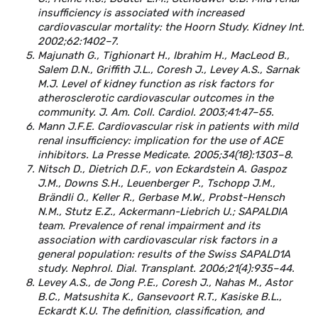
insufficiency is associated with increased
cardiovascular mortality: the Hoоrn Study. Kidney Int.
2002;62:1402–7.
Majunath G., Tighionart H., Ibrahim H., MacLeod B.,
Salem D.N., Griffith J.L., Coresh J., Levey A.S., Sarnak
M.J. Level of kidney function as risk factors for
atherosclerotic cardiovascular outcomes in the
community. J. Am. Coll. Cardiol. 2003;41:47–55.
Mann J.F.E. Cardiovascular risk in patients with mild
renal insufficiency: implication for the use of ACE
inhibitors. La Presse Medicate. 2005;34(18):1303–8.
Nitsch D., Dietrich D.F., von Eckardstein A. Gaspoz
J.M., Downs S.H., Leuenberger P., Tschopp J.M.,
Brändli O., Keller R., Gerbase M.W., Probst-Hensch
N.M., Stutz E.Z., Ackermann-Liebrich U.; SAPALDIA
team. Prevalence of renal impairment and its
association with cardiovascular risk factors in a
general population: results of the Swiss SAPALD1A
study. Nephrol. Dial. Transplant. 2006;21(4):935–44.
Levey A.S., de Jong P.E., Coresh J., Nahas M., Astor
B.C., Matsushita K., Gansevoort R.T., Kasiske B.L.,
Eckardt K.U. The definition, classification, and