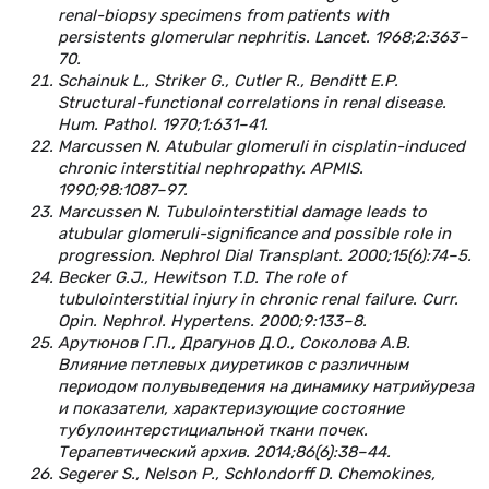
renal-biopsy specimens from patients with
persistents glomerular nephritis. Lancet. 1968;2:363–
70.
Schainuk L., Striker G., Cutler R., Benditt E.P.
Structural-functional correlations in renal disease.
Hum. Pathol. 1970;1:631–41.
Marcussen N. Atubular glomeruli in cisplatin-induced
chronic interstitial nephropathy. АРМIS.
1990;98:1087–97.
Marcussen N. Tubulointerstitial damage leads to
atubular glomeruli-significance and possible role in
progression. Nephrol Dial Transplant. 2000;15(6):74–5.
Becker G.J., Hewitson T.D. The role of
tubulointerstitial injury in chronic renal failure. Curr.
Opin. Nephrol. Hypertens. 2000;9:133–8.
Арутюнов Г.П., Драгунов Д.О., Соколова А.В.
Влияние петлевых диуретиков с различным
периодом полувыведения на динамику натрийуреза
и показатели, характеризующие состояние
тубулоинтерстициальной ткани почек.
Терапевтический архив. 2014;86(6):38–44.
Segerer S., Nelson P., Schlondorff D. Chemokines,