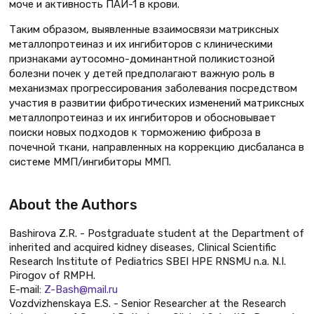
моче и активность ПАИ-1 в крови.
Таким образом, выявленные взаимосвязи матриксных
металлопротеиназ и их ингибиторов с клиническими
признаками аутосомно-доминантной поликистозной
болезни почек у детей предполагают важную роль в
механизмах прогрессирования заболевания посредством
участия в развитии фибротических изменений матриксных
металлопротеиназ и их ингибиторов и обосновывает
поиски новых подходов к торможению фиброза в
почечной ткани, направленных на коррекцию дисбаланса в
системе ММП/ингибиторы ММП.
About the Authors
Bashirova Z.R. - Postgraduate student at the Department of
inherited and acquired kidney diseases, Clinical Scientific
Research Institute of Pediatrics SBEI HPE RNSMU n.a. N.I.
Pirogov of RMPH.
E-mail:
Z-Bash@mail.ru
Vozdvizhenskaya E.S. - Senior Researcher at the Research