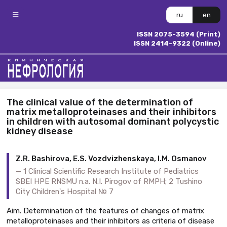
ru
en
ISSN 2075-3594 (Print)
ISSN 2414-9322 (Online)
The clinical value of the determination of
matrix metalloproteinases and their inhibitors
in children with autosomal dominant polycystic
kidney disease
Z.R. Bashirova, E.S. Vozdvizhenskaya, I.M. Osmanov
1 Clinical Scientific Research Institute of Pediatrics
SBEI HPE RNSMU n.a. N.I. Pirogov of RMPH; 2 Tushino
City Children's Hospital № 7
Aim. Determination of the features of changes of matrix
metalloproteinases and their inhibitors as criteria of disease