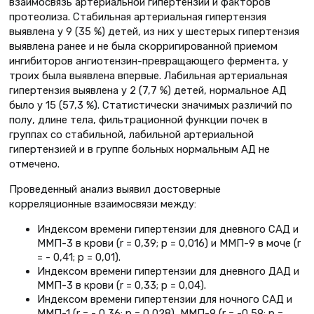
взаимосвязь артериальной гипертензии и факторов
протеолиза. Стабильная артериальная гипертензия
выявлена у 9 (35 %) детей, из них у шестерых гипертензия
выявлена ранее и не была скорригированной приемом
ингибиторов ангиотензин-превращающего фермента, у
троих была выявлена впервые. Лабильная артериальная
гипертензия выявлена у 2 (7,7 %) детей, нормальное АД
было у 15 (57,3 %). Статистически значимых различий по
полу, длине тела, фильтрационной функции почек в
группах со стабильной, лабильной артериальной
гипертензией и в группе больных нормальным АД не
отмечено.
Проведенный анализ выявил достоверные
корреляционные взаимосвязи между:
Индексом времени гипертензии для дневного САД и
ММП-3 в крови (r = 0,39; p = 0,016) и ММП-9 в моче (r
= - 0,41; p = 0,01).
Индексом времени гипертензии для дневного ДАД и
ММП-3 в крови (r = 0,33; p = 0,04).
Индексом времени гипертензии для ночного САД и
ММП-1 (r = - 0,36; p = 0,028), ММП-9 (r = -0,59; p =