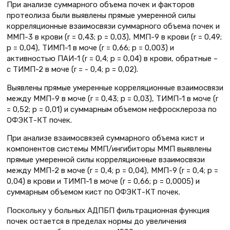
При анализе суммарного объема почек и факторов
протеолиза были выявлены прямые умеренной силы
корреляционные взаимосвязи суммарного объема почек и
ММП-3 в крови (r = 0,43; р = 0,03), ММП-9 в крови (r = 0,49;
р = 0,04), ТИМП-1 в моче (r = 0,66; р = 0,003) и
активностью ПАИ-1 (r = 0,4; р = 0,04) в крови, обратные –
с ТИМП-2 в моче (r = - 0,4; р = 0,02).
Выявлены прямые умеренные корреляционные взаимосвязи
между ММП-9 в моче (r = 0,43; р = 0,03), ТИМП-1 в моче (r
= 0,52; р = 0,01) и суммарным объемом нефросклероза по
ОФЭКТ-КТ почек.
При анализе взаимосвязей суммарного объема кист и
компонентов системы ММП/ингибиторы ММП выявлены
прямые умеренной силы корреляционные взаимосвязи
между ММП-2 в моче (r = 0,4; р = 0,04), ММП-9 (r = 0,4; р =
0,04) в крови и ТИМП-1 в моче (r = 0,66; р = 0,0005) и
суммарным объемом кист по ОФЭКТ-КТ почек.
Поскольку у больных АДПБП фильтрационная функция
почек остается в пределах нормы до увеличения