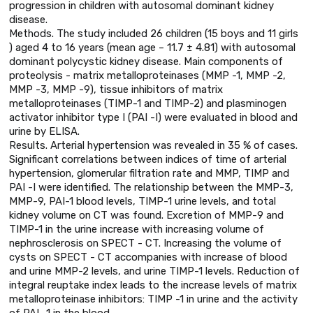
progression in children with autosomal dominant kidney
disease.
Methods. The study included 26 children (15 boys and 11 girls
) aged 4 to 16 years (mean age – 11.7 ± 4.81) with autosomal
dominant polycystic kidney disease. Main components of
proteolysis - matrix metalloproteinases (MMP -1, MMP -2,
MMP -3, MMP -9), tissue inhibitors of matrix
metalloproteinases (TIMP-1 and TIMP-2) and plasminogen
activator inhibitor type I (PAI -I) were evaluated in blood and
urine by ELISA.
Results. Arterial hypertension was revealed in 35 % of cases.
Significant correlations between indices of time of arterial
hypertension, glomerular filtration rate and MMP, TIMP and
PAI -I were identified. The relationship between the MMP-3,
MMP-9, PAI-1 blood levels, TIMP-1 urine levels, and total
kidney volume on CT was found. Excretion of MMP-9 and
TIMP-1 in the urine increase with increasing volume of
nephrosclerosis on SPECT - CT. Increasing the volume of
cysts on SPECT - CT accompanies with increase of blood
and urine MMP-2 levels, and urine TIMP-1 levels. Reduction of
integral reuptake index leads to the increase levels of matrix
metalloproteinase inhibitors: TIMP -1 in urine and the activity
of PAI -1 in the blood.