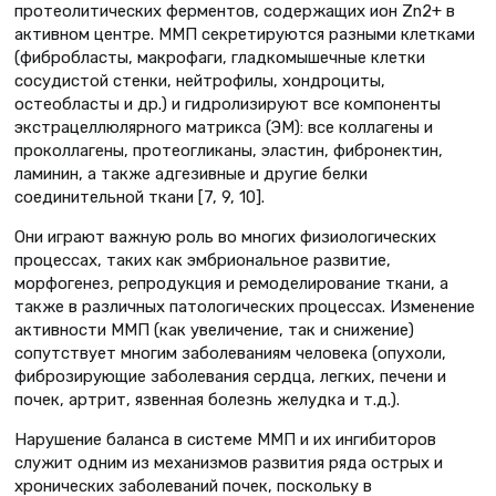
протеолитических ферментов, содержащих ион Zn2+ в
активном центре. ММП секретируются разными клетками
(фибробласты, макрофаги, гладкомышечные клетки
сосудистой стенки, нейтрофилы, хондроциты,
остеобласты и др.) и гидролизируют все компоненты
экстрацеллюлярного матрикса (ЭМ): все коллагены и
проколлагены, протеогликаны, эластин, фибронектин,
ламинин, а также адгезивные и другие белки
соединительной ткани [7, 9, 10].
Они играют важную роль во многих физиологических
процессах, таких как эмбриональное развитие,
морфогенез, репродукция и ремоделирование ткани, а
также в различных патологических процессах. Изменение
активности ММП (как увеличение, так и снижение)
сопутствует многим заболеваниям человека (опухоли,
фиброзирующие заболевания сердца, легких, печени и
почек, артрит, язвенная болезнь желудка и т.д.).
Нарушение баланса в системе ММП и их ингибиторов
служит одним из механизмов развития ряда острых и
хронических заболеваний почек, поскольку в