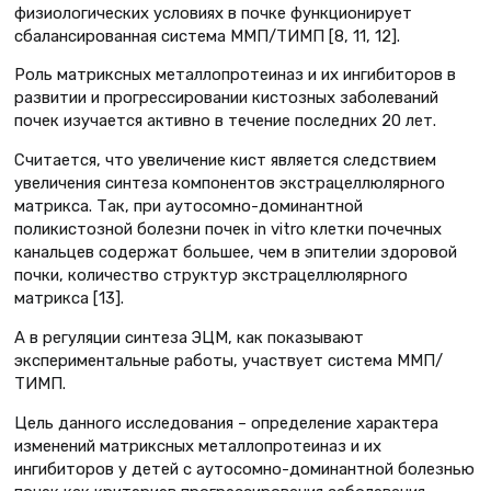
физиологических условиях в почке функционирует
сбалансированная система ММП/ТИМП [8, 11, 12].
Роль матриксных металлопротеиназ и их ингибиторов в
развитии и прогрессировании кистозных заболеваний
почек изучается активно в течение последних 20 лет.
Считается, что увеличение кист является следствием
увеличения синтеза компонентов экстрацеллюлярного
матрикса. Так, при аутосомно-доминантной
поликистозной болезни почек in vitro клетки почечных
канальцев содержат большее, чем в эпителии здоровой
почки, количество структур экстрацеллюлярного
матрикса [13].
А в регуляции синтеза ЭЦМ, как показывают
экспериментальные работы, участвует система ММП/
ТИМП.
Цель данного исследования – определение характера
изменений матриксных металлопротеиназ и их
ингибиторов у детей с аутосомно-доминантной болезнью