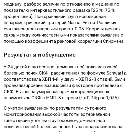
медиану, разброс величин по отношению к медиане по
показателю интерквартильного размаха [25 %, 75 %
процентилей]. При сравнении групп использован
непараметрический критерий Манна–Уитни. Различия
считались достоверными при p < 0,05. Корреляционная
связь между количественными показателями выявлена с
помощью коэффициента ранговой корреляции Спирмена.
Результаты и обсуждение
У 24 детей с аутосомно-доминантной поликистозной
болезнью почек СКФ, рассчитанная по формуле Schwartz,
соответствовала ХБП 1-й, у двух – ХБП 2-й стадий. Были
проанализированы взаимосвязи факторов протеолиза с
СКФ. Выявлена умеренная прямая корреляционная
взаимосвязь СКФ с ММП-3 в крови (r = 0,34; p = 0,035).
С учетом выявленной по результатам суточного
мониторирования высокой частоты артериальной
гипертензии у детей с аутосомно-доминантной
поликистозной болезнью почек была проанализирована