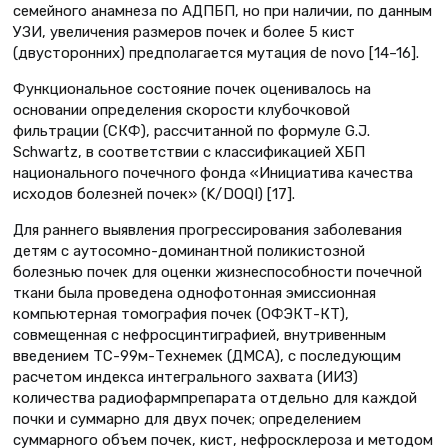
семейного анамнеза по АДПБП, но при наличии, по данным
УЗИ, увеличения размеров почек и более 5 кист
(двусторонних) предполагается мутация de novo [14–16].
Функциональное состояние почек оценивалось на
основании определения скорости клубочковой
фильтрации (СКФ), рассчитанной по формуле G.J.
Schwartz, в соответствии с классификацией ХБП
национального почечного фонда «Инициатива качества
исходов болезней почек» (K/DOQI) [17].
Для раннего выявления прогрессирования заболевания
детям с аутосомно-доминантной поликистозной
болезнью почек для оценки жизнеспособности почечной
ткани была проведена однофотонная эмиссионная
компьютерная томография почек (ОФЭКТ-КТ),
совмещенная с нефросцинтиграфией, внутривенным
введением ТС-99м-Технемек (ДМСА), с последующим
расчетом индекса интегрального захвата (ИИЗ)
количества радиофармпрепарата отдельно для каждой
почки и суммарно для двух почек; определением
суммарного объем почек, кист, нефросклероза и методом