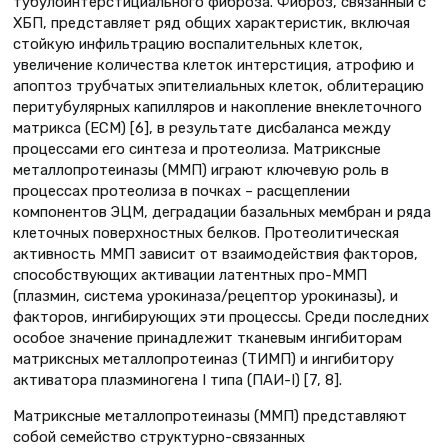
тубулоинтерстициального фиброза. Фиброз, связанный с
ХБП, представляет ряд общих характеристик, включая
стойкую инфильтрацию воспалительных клеток,
увеличение количества клеток интерстиция, атрофию и
апоптоз трубчатых эпителиальных клеток, облитерацию
перитубулярных капилляров и накопление внеклеточного
матрикса (ECM) [6], в результате дисбаланса между
процессами его синтеза и протеолиза. Матриксные
металлопротеиназы (ММП) играют ключевую роль в
процессах протеолиза в почках – расщеплении
компонентов ЭЦМ, деградации базальных мембран и ряда
клеточных поверхностных белков. Протеолитическая
активность ММП зависит от взаимодействия факторов,
способствующих активации латентных про-ММП
(плазмин, система урокиназа/рецептор урокиназы), и
факторов, ингибирующих эти процессы. Среди последних
особое значение принадлежит тканевым ингибиторам
матриксных металлопротеиназ (ТИМП) и ингибитору
активатора плазминогена I типа (ПАИ-I) [7, 8].
Матриксные металлопротеиназы (MMП) представляют
собой семейство структурно-связанных