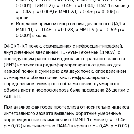
0,0001), ТИМП-2 (r = -0,45; p = 0,004), ПАИ-1 в моче (r
= -0,43; p = 0,009) и ММП-3 (r = 0,45; p = 0,005) в
крови.
Индексом времени гипертензии для ночного ДАД и
ММП-1 (r = - 0,48; p = 0,028) и ММП-9 (r = - 0,59; p =
0,0001) в моче.
ОФЭКТ-КТ почек, совмещенная с нефросцинтиграфией,
внутривенным введением ТС-99м-Технемек (ДМСА), с
последующим расчетом индекса интегрального захвата
(ИИЗ) количества радиофармпрепарата отдельно для
каждой почки и суммарно для двух почек, определением
суммарного объем почек, кист, нефросклероза с
определением суммарного объема почек, суммарного
объема кист и нефросклероза была проведена 26 детям с
АДПБП.
При анализе факторов протеолиза относительно индекса
интегрального захвата выявлены обратные умеренные
корреляционные взаимосвязи с ТИМП-1 в моче (r = - 0,46;
р = 0,02) и активностью ПАИ-1 в крови (r = - 0,45; р = 0,02).