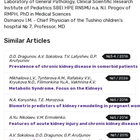
Laboratory of General Pathology, Clinical Scientific Research
Institute of Pediatrics SBEI HPE RNSMU n.a. N.I. Pirogov of
RMPH, PhD in Medical Sciences
Osmanov I.M. - Chief Physician of the Tushino children's
hospital № 7, Professor, MD
Similar Articles
D.O. Dragunov, A.V. Sokolova, T.V. Latyshev, G.P.
№3-4 / 2016
Arutyunov
Prevalence of chronic kidney disease in comorbid patients
Mikhailova L.V., Tynterova A.M., Rafalsky V.V.,
№1 / 2026
Kryukova N.O., Filimonkina Yu.A., Vakhnina K.V.
Metabolic Syndrome. Focus on the Kidneys
N.A. Konyshko, T.E. Morozova.
№5 / 2014
Biometric predictors of kidney remodeling in pregnant wo
A.Yu. Nikolaev, V.M. Ermolenko.
№5 / 2014
Features of acute kidney injury and chronic kidney disease i
A.V. Sokolova, D.O. Dragunov, G.P. Arutjunov
№1 / 2015