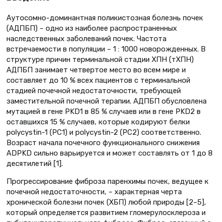
Аутосомно-доминантная поликистозная болезнь почек
(АДПБП) – одно из наиболее распространенных
наследственных заболеваний почек. Частота
встречаемости в популяции – 1 : 1000 новорожденных. В
структуре причин терминальной стадии ХПН (тХПН)
АДПБП занимает четвертое место во всем мире и
составляет до 10 % всех пациентов с терминальной
стадией почечной недостаточности, требующей
заместительной почечной терапии. AДПБП обусловлена
мутацией в гене PKD1 в 85 % случаев или в гене PKD2 в
оставшихся 15 % случаев, которые кодируют белки
polycystin-1 (PC1) и polycystin-2 (PC2) соответственно.
Возраст начала почечного функционального снижения
ADPKD сильно варьируется и может составлять от 1 до 8
десятилетий [1].
Прогрессирование фиброза паренхимы почек, ведущее к
почечной недостаточности, – характерная черта
хронической болезни почек (ХБП) любой природы [2–5],
который определяется развитием гломерулосклероза и