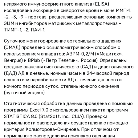
непрямого иммуноферментного анализа (ELISA)
исследована экскреция в сыворотке крови и моче ММП-1,
-2, -3, -9 – протеаз, расщепляющих основные компоненты
ЭЦМ и ингибиторов матриксных металлопротеиназ –
ТИМП-1, -2, ПАИ-1.
Суточное мониторирование артериального давления
(СМАД) проведено осциллометрическим способом с
использованием аппаратов: АВРМ-0,2/М («Медитех»,
Венгрия) и BPlab («Петр Телегин», Россия). Определены
средние значения систолического (САД) и диастоличекого
(ДАД) АД в дневные, ночные часы и в 24-часовой период,
показатели вариабельности АД в течение дневного и
ночного периодов суток, степень ночного снижения
(суточный индекс).
Статистическая обработка данных проведена с помощью
программы Excel 7,0 с использованием пакета программ
STATISTICA 8.0 (StatSoft, Inc., США). Проверка
нормальности распределения осуществлена с помощью
критерия Колмогорова–Смирнова. При отличном от
нормального распределении признаков оценивали