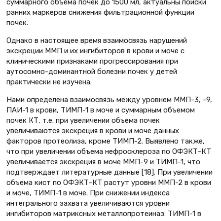
суммарного объема почек до 1500 мл, актуальны поиски
ранних маркеров снижения фильтрационной функции
почек.
Однако в настоящее время взаимосвязь нарушений
экскреции ММП и их ингибиторов в крови и моче с
клиническими признаками прогрессирования при
аутосомно-доминантной болезни почек у детей
практически не изучена.
Нами определена взаимосвязь между уровнем ММП-3, -9,
ПАИ-1 в крови, ТИМП-1 в моче и суммарным объемом
почек КТ, т.е. при увеличении объема почек
увеличиваются экскреция в крови и моче данных
факторов протеолиза, кроме ТИМП-2. Выявлено также,
что при увеличении объема нефросклероза по ОФЭКТ-КТ
увеличивается экскреция в моче ММП-9 и ТИМП-1, что
подтверждает литературные данные [18]. При увеличении
объема кист по ОФЭКТ-КТ растут уровни ММП-2 в крови
и моче, ТИМП-1 в моче. При снижении индекса
интегрального захвата увеличиваются уровни
ингибиторов матриксных металлопротеиназ: ТИМП-1 в