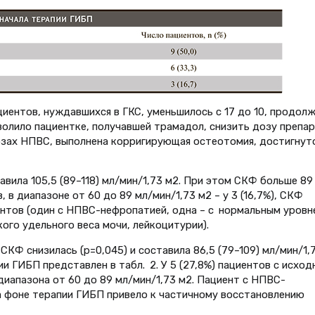
иентов, нуждавшихся в ГКС, уменьшилось с 17 до 10, продол
лило пациентке, получавшей трамадол, снизить дозу препар
озах НПВС, выполнена корригирующая остеотомия, достигнут
ила 105,5 (89–118) мл/мин/1,73 м2. При этом СКФ больше 89
, в диапазоне от 60 до 89 мл/мин/1,73 м2 – у 3 (16,7%), СКФ
циентов (один с НПВС-нефропатией, одна – с нормальным уровн
ого удельного веса мочи, лейкоцитурии).
СКФ снизилась (р=0,045) и составила 86,5 (79–109) мл/мин/1,
и ГИБП представлен в табл. 2. У 5 (27,8%) пациентов с исход
иапазона от 60 до 89 мл/мин/1,73 м2. Пациент с НПВС-
а фоне терапии ГИБП привело к частичному восстановлению