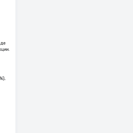
оде
ции.
%),