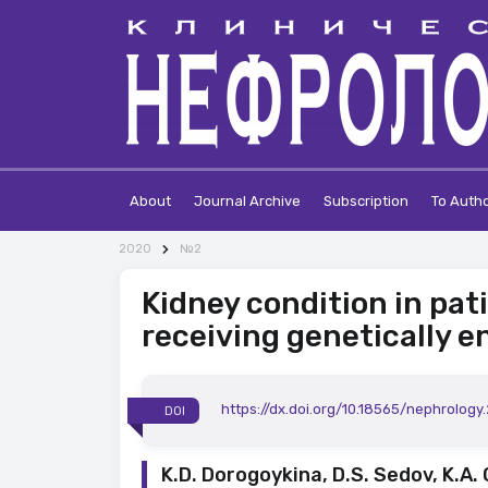
About
Journal Archive
Subscription
To Auth
2020
№2
Kidney condition in pat
receiving genetically e
https://dx.doi.org/10.18565/nephrology
DOI
K.D. Dorogoykina, D.S. Sedov, K.A