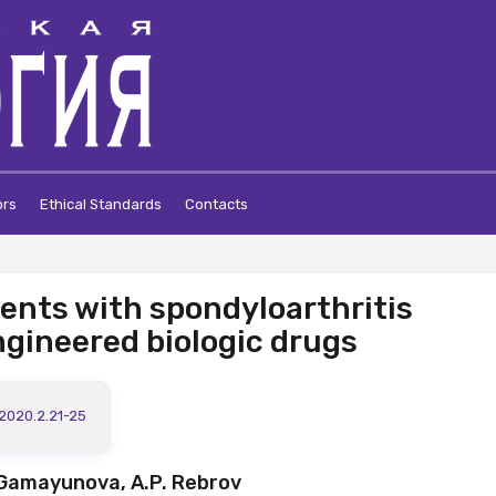
ors
Ethical Standards
Contacts
ients with spondyloarthritis
ngineered biologic drugs
.2020.2.21-25
. Gamayunova, A.P. Rebrov