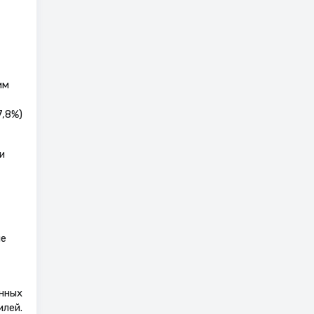
им
7,8%)
и
ле
енных
илей.