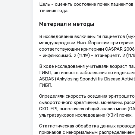
Цель – оценить состояние почек пациентов
течение года.
Материал и методы
В исследование включены 18 пациентов (муж
международным Нью-Йоркским критериям 198
соответствующим критериям CASPAR 2006 г.
– инфликсимаб, 2 (11,1%) – этанерцепт, 2 (11,
В ходе исследования учитывали возраст пац
ГИБП, активность заболевания по индексам BA
ASDAS (Ankylosing Spondylitis Disease Activ
ГИБП.
Определяли скорость оседания эритроцитов
сывороточного креатинина, мочевины, рас
CKD-EPI, выполнялся общий анализ мочи (ОА
ультразвуковое исследование (УЗИ) почек.
Статистическая обработка данных проводила
признаков с ненормальным распределением 