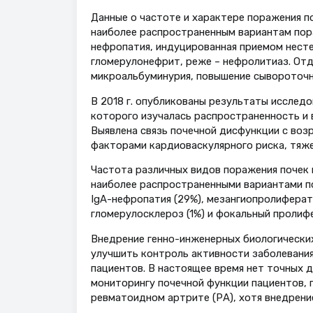
Данные о частоте и характере поражения п
наиболее распространенным вариантам пора
нефропатия, индуцированная приемом нест
гломерулонефрит, реже – нефролитиаз. Отд
микроальбуминурия, повышение сывороточно
В 2018 г. опубликованы результаты исслед
которого изучалась распространенность и 
Выявлена связь почечной дисфункции с воз
факторами кардиоваскулярного риска, тяже
Частота различных видов поражения почек 
наиболее распространенными вариантами по
IgA-нефропатия (29%), мезангиопролиферат
гломерулосклероз (1%) и фокальный пролиф
Внедрение генно-инженерных биологических
улучшить контроль активности заболевания
пациентов. В настоящее время нет точных 
мониторингу почечной функции пациентов, 
ревматоидном артрите (РА), хотя внедрени