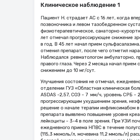
Клиническое наблюдение 1
Пациент Н. страдает АС с 16 лет, когда вп
позвоночника и левом тазобедренном суста
физиотерапевтическое, санаторно-курорт
лет отмечал прогрессирующее снижение зре
в год. В 45 лет начал прием сульфасалазин
отменил препарат, после чего отметил нара
Наблюдался ревматологом амбулаторно, пр
правого глаза. Через 2 месяца начал прием
снижением до 10 мг/сут.
Улучшения состояния не отмечал, ежеднев
отделении ГУЗ «Областная клиническая боль
ASDAS –2,57, СОЭ – 7 мм/ч, уровень СРБ – 2
прогрессирующим ухудшением зрения, неэф
решение о начале терапии инфликсимабом в 
препарата выявлено повышение уровня креат
лейкоциты – 3–4 в поле зрения. При УЗИ по
ежедневного приема НПВС в течение полуго
(115,3 мкмоль/л, мочевина 11,2 ммоль/л) р