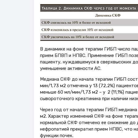
В динамике на фоне терапии ГИБП число пац
прием БПВП и НПВС. Применение ГИБП позво
пациенту, нуждавшемуся в сверхвысоких д
уменьшение активности АС.
Медиана СКФ до начала терапии ГИБП состав
мин/1,73 м2 отмечена у 13 (72,2%) пациентов
меньше 60 мл/мин/1,73 м2 – у 2 (11,1%) па
сывороточного креатинина при наличии низк
Через год от начала терапии ГИБП медиана 
м2. Характер изменений СКФ на фоне терапи
нормальной СКФ отмечено ее снижение до д
нефропатией прекратил прием НПВС, что н
функции почек.