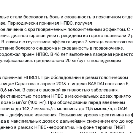
ервые стали беспокоить боль и скованность в поясничном отде
ве. Периодически принимал НПВС, получал
ное лечение с кратковременным положительным эффектом. C
ния, диагностирован увеит, рецидивы которого возникали 2 
а. В связи с отсутствием эффекта через 3 месяца самостоятел
стание болевого синдрома и скованность в позвоночнике.
одолжал прием НПВС. В 46 лет выполнена лазерная иридэкт
 сульфасалазина, преднизолона 20 мг/сут с последующим
но принимал НПВСП. При обследовании в ревматологическом
ница» Саратова в апреле 2013 г. индекс BASDAI составил 5,
8,6 мг/мл. В связи с высокой активностью заболевания,
фективностью терапии НПВС в максимальных дозах принято
дозе 5 мг/кг (400 мг). При обследовании перед введением
инина до 142,7 мкмоль/л, мочевины до 11,5 ммоль/л, в ОАМ
чек – диффузные изменения. Повышение уровня креатинина на 
да в максимальных дозах с дальнейшим снижением его до но
асценено в рамках НПВС-нефропатии. На фоне терапии ГИБП