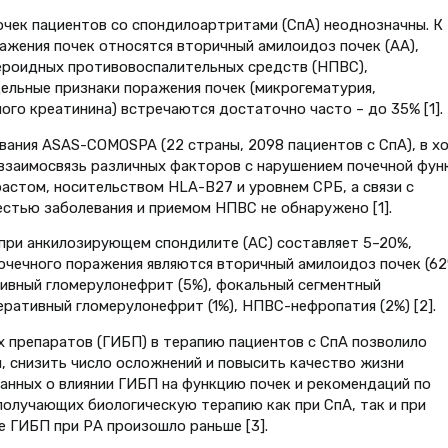
очек пациентов со спондилоартритами (СпА) неоднозначны. К
жения почек относятся вторичный амилоидоз почек (АА),
ероидных противовоспалительных средств (НПВС),
ельные признаки поражения почек (микрогематурия,
го креатинина) встречаются достаточно часто – до 35% [1].
ования ASAS-COMOSPA (22 страны, 2098 пациентов с СпА), в х
взаимосвязь различных факторов с нарушением почечной функ
растом, носительством HLA-В27 и уровнем СРБ, а связи с
стью заболевания и приемом НПВС не обнаружено [1].
при анкилозирующем спондилите (АС) составляет 5–20%,
чечного поражения являются вторичный амилоидоз почек (62
ивный гломерулонефрит (5%), фокальный сегментный
еративный гломерулонефрит (1%), НПВС-нефропатия (2%) [2].
 препаратов (ГИБП) в терапию пациентов с СпА позволило
, снизить число осложнений и повысить качество жизни
данных о влиянии ГИБП на функцию почек и рекомендаций по
получающих биологическую терапию как при СпА, так и при
е ГИБП при РА произошло раньше [3].