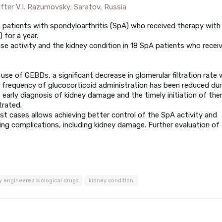
fter V.I. Razumovsky; Saratov, Russia
in patients with spondyloarthritis (SpA) who received therapy with
 for a year.
se activity and the kidney condition in 18 SpA patients who recei
se of GEBDs, a significant decrease in glomerular filtration rate 
e frequency of glucocorticoid administration has been reduced dur
arly diagnosis of kidney damage and the timely initiation of the
rated.
st cases allows achieving better control of the SpA activity and
ing complications, including kidney damage. Further evaluation of
y engineered biological drugs
kidney condition