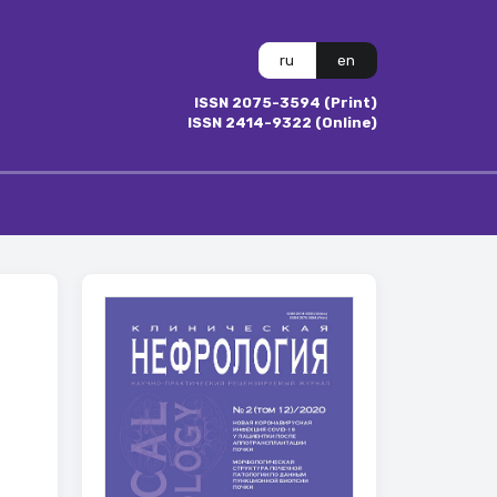
ru
en
ISSN 2075-3594 (Print)
ISSN 2414-9322 (Online)