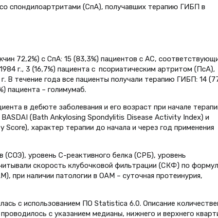
 со спондилоартритами (СпА), получавших терапию ГИБП в
чин 72,2%) с СпА: 15 (83,3%) пациентов с АС, соответствующ
4 г., 3 (16,7%) пациента с псориатическим артритом (ПсА),
 В течение года все пациенты получали терапию ГИБП: 14 (7
1%) пациента – голимумаб.
иента в дебюте заболевания и его возраст при начале терапи
SDAI (Bath Ankylosing Spondylitis Disease Activity Index) и
ity Score), характер терапии до начала и через год применения
 (СОЭ), уровень C-реактивного белка (СРБ), уровень
считывали скорость клубочковой фильтрации (СКФ) по форму
М), при наличии патологии в ОАМ – суточная протеинурия,
сь с использованием ПО Statistica 6.0. Описание количеств
проводилось с указанием медианы, нижнего и верхнего кварт