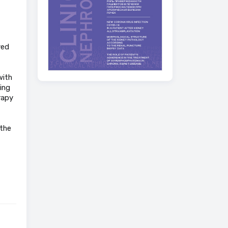
ved
with
ing
rapy
 the