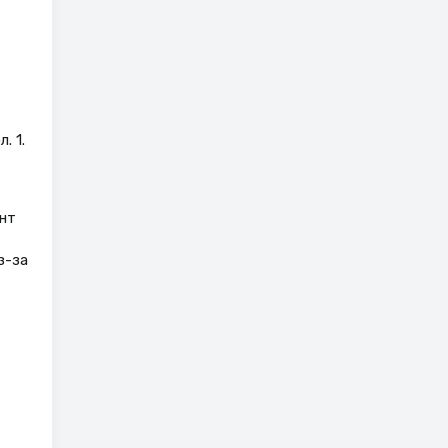
. 1.
нт
з-за