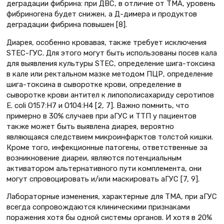
деградации фибрина: при ДВС, в отличие от ТМА, уровень
фибриногена будет снижен, а Д-димера и продуктов
деградации фибрина повышен [8].
Диарея, особенно кровавая, также требует исключения
STEC-ГУС. Для этого могут быть использованы посев кала
для выявления культуры STEC, определение шига-токсина
в кале или ректальном мазке методом ПЦР, определение
шига-токсина в сыворотке крови, определение в
сыворотке крови антител к липополисахариду серотипов
E. сoli O157:H7 и O104:H4 [2, 7]. Важно помнить, что
примерно в 30% случаев при аГУС и ТТП у пациентов
также может быть выявлена диарея, вероятно
являющаяся следствием микроинфарктов толстой кишки.
Кроме того, инфекционные патогены, ответственные за
возникновение диареи, являются потенциальным
активатором альтернативного пути комплемента, они
могут спровоцировать и/или маскировать аГУС [7, 9].
Лабораторные изменения, характерные для ТМА, при аГУС
всегда сопровождаются клиническими признаками
поражения хотя бы одной системы органов. И хотя в 20%