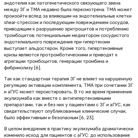
эндотелия как патогенетического связующего звена
между ЗГ и ТМА недавно была пересмотрена: ТМА может
произойти вслед за влияющим на эндотелиальные клетки
shear-стрессом и последующим повреждением сосудов,
приводящим к разрушению эритроцитов и потреблению
тромбоцитов; потенциальным медиатором сосудистого
эндотелиального повреждения при гипертензии
выступает альдостерон. Кроме того, гипертензивные
кризы являются протромботическими и приводят к
агрегации тромбоцитов, генерации тромбина и
фибринолизу [6].
Так как стандартная терапия ЗГ не влияет на нарушенную
регуляцию активации комплемента, ТМА при сочетании ЗГ
и аГУС может персистировать. В то же время применение
экулизумаба как вместе с антигипертензивными
препаратами, так и без них у пациентами с ЗГ и аГУС, как
свидетельствуют опубликованные клинические случаи,
было эффективным и безопасным [6, 23].
В целом внедрение в практику экулизумаба драматически
изменило исход для пациентов с аГУС: до использования