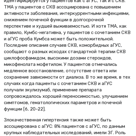
идентифицируется у пациентов как с аГУС, так и с СКВ.
ТМА у пациентов с СКВ ассоциирована с повышением
активности заболевания, интеркуррентными инфекциями,
снижением почечной функции в долгосрочной
перспективе и худшей выживаемостью. И хотя ТМА, как
правило, Кумбс-негативна, у пациентов с сочетанием СКВ
и аГУС проба Кумбса может быть положительной.
Последние описания случаев СКВ, коморбидных аГУС,
сообщают о разных исходах стандартной терапии СКВ
циклофосфамидом, высокими дозами стероидов,
микофенолата мофетилом. У пациентов отмечались
медленное восстановление, отсутствие ответа или
сохранение зависимости от диализа. В то же время, в тех
случаях когда пациенты с сочетанием СКВ и аГУС
получали экулизумаб, применение препарата
сопровождалось хорошей переносимостью, улучшением
симптомов, гематологических параметров и почечной
функции [6, 20–22].
Злокачественная гипертензия также может быть
ассоциирована с аГУС: 8% пациентов с аГУС, по данным
крупных наблюдательных исследований, имели ЗГ. Роль