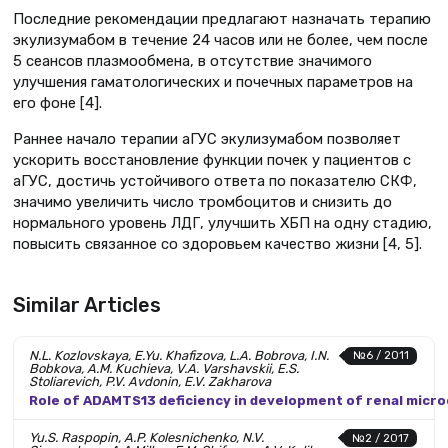
Последние рекомендации предлагают назначать терапию
экулизумабом в течение 24 часов или не более, чем после
5 сеансов плазмообмена, в отсутствие значимого
улучшения гаматологических и почечных параметров на
его фоне [4].
Раннее начало терапии аГУС экулизумабом позволяет
ускорить восстановление функции почек у пациентов с
аГУС, достичь устойчивого ответа по показателю СКФ,
значимо увеличить число тромбоцитов и снизить до
нормального уровень ЛДГ, улучшить ХБП на одну стадию,
повысить связанное со здоровьем качество жизни [4, 5].
Similar Articles
N.L. Kozlovskaya, E.Yu. Khafizova, L.A. Bobrova, I.N.
№6 / 2011
Bobkova, A.M. Kuchieva, V.A. Varshavskii, E.S.
Stoliarevich, P.V. Avdonin, E.V. Zakharova
Role of ADAMTS13 deficiency in development of renal micr
Yu.S. Raspopin, A.P. Kolesnichenko, N.V.
№2 / 2017