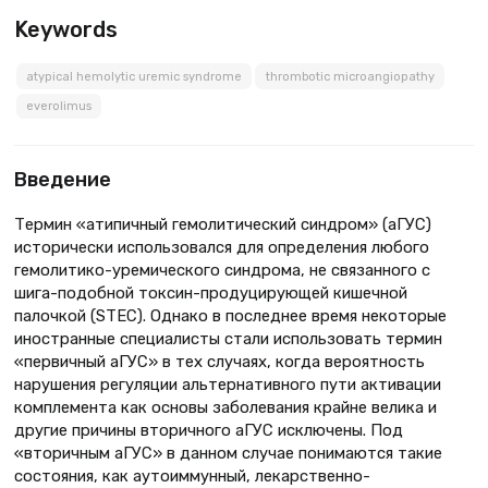
Keywords
atypical hemolytic uremic syndrome
thrombotic microangiopathy
everolimus
Введение
Термин «атипичный гемолитический синдром» (аГУС)
исторически использовался для определения любого
гемолитико-уремического синдрома, не связанного с
шига-подобной токсин-продуцирующей кишечной
палочкой (STEC). Однако в последнее время некоторые
иностранные специалисты стали использовать термин
«первичный аГУС» в тех случаях, когда вероятность
нарушения регуляции альтернативного пути активации
комплемента как основы заболевания крайне велика и
другие причины вторичного аГУС исключены. Под
«вторичным аГУС» в данном случае понимаются такие
состояния, как аутоиммунный, лекарственно-