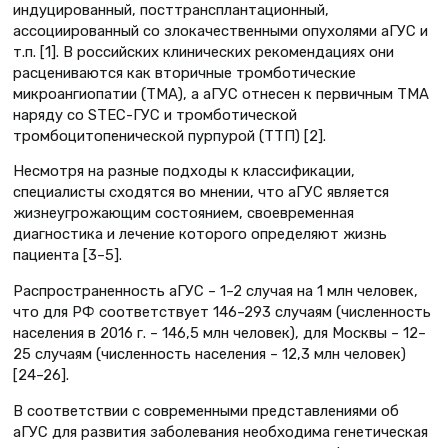
индуцированный, посттрансплантационный,
ассоциированный со злокачественными опухолями аГУС и
т.п. [1]. В российских клинических рекомендациях они
расцениваются как вторичные тромботические
микроангиопатии (ТМА), а аГУС отнесен к первичным ТМА
наряду со STEC-ГУС и тромботической
тромбоцитопенической пурпурой (ТТП) [2].
Несмотря на разные подходы к классификации,
специалисты сходятся во мнении, что аГУС является
жизнеугрожающим состоянием, своевременная
диагностика и лечение которого определяют жизнь
пациента [3–5].
Распространенность аГУС – 1–2 случая на 1 млн человек,
что для РФ соответствует 146–293 случаям (численность
населения в 2016 г. – 146,5 млн человек), для Москвы – 12–
25 случаям (численность населения – 12,3 млн человек)
[24–26].
В соответствии с современными представлениями об
аГУС для развития заболевания необходима генетическая