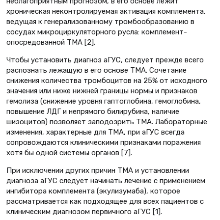
неблагоприятным прогнозом, в его основе лежит
хроническая неконтролируемая активация комплемента,
ведущая к генерализованному тромбообразованию в
сосудах микроциркуляторного русла: комплемент-
опосредованной ТМА [2].
Чтобы установить диагноз аГУС, следует прежде всего
распознать лежащую в его основе ТМА. Сочетание
снижения количества тромбоцитов на 25% от исходного
значения или ниже нижней границы нормы и признаков
гемолиза (снижение уровня гаптоглобина, гемоглобина,
повышение ЛДГ и непрямого билирубина, наличие
шизоцитов) позволяет заподозрить ТМА. Лабораторные
изменения, характерные для ТМА, при аГУС всегда
сопровождаются клиническими признаками поражения
хотя бы одной системы органов [7].
При исключении других причин ТМА и установлении
диагноза аГУС следует начинать лечение с применением
ингибитора комплемента (экулизумаба), которое
рассматривается как подходящее для всех пациентов с
клиническим диагнозом первичного аГУС [1].