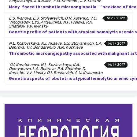
Sinyavskaya, A.A.Miller , E.M. Shifman , A.V. Kulikov
Many-faced thrombotic microangiopatia – "necklace of deat
E.S. Ivanova, E.S. Stolyarevich, O.N. Kotenko, V.E.
№2 / 2022
Vinogradov, L.Yu. Artyukhina, N.F. Frolova, P.A.
Shatalov, V.V. Ilyinsky
Genetic profile of patients with atypical hemolytic uremic
N.L. Kozlovskaya, M.I. Akaeva, E.S. Stolyarevich, L.A.
№1 / 2017
Bobrova, T.V. Bondarenko, A.M. Kuchieva
Thrombotic microangiopathy associated with malignant art
Y.V. Korotchaeva, N.L. Kozlovskaya, K.A.
№1 / 2017
Demyanova, L.A. Bobrova, P.A. Shatalov, D.
Korostin, V.V. Linsky, D.I. Borisevich, A.U. Krasnenko
Genetic aspects of obstetric atypical hemolytic uremic s