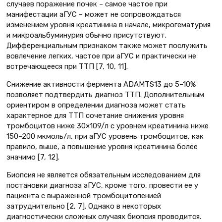
случаев поражение почек – самое частое при
манифестации аГУС – может не сопровождаться
изменением уровня креатинина в начале, микрогематурия
и микроальбуминурия обычно присутствуют.
Дифференциальным признаком также может послужить
вовлечение легких, частое при аГУС и практически не
встречающееся при ТТП [7, 10, 11].
Снижение активности фермента ADAMTS13 до 5–10%
позволяет подтвердить диагноз ТТП. Дополнительным
ориентиром в определении диагноза может стать
характерное для ТТП сочетание снижения уровня
тромбоцитов ниже 30×109/л с уровнем креатинина ниже
150–200 мкмоль/л, при аГУС уровень тромбоцитов, как
правило, выше, а повышение уровня креатинина более
значимо [7, 12].
Биопсия не является обязательным исследованием для
постановки диагноза аГУС, кроме того, провести ее у
пациента с выраженной тромбоцитопенией
затруднительно [2, 7]. Однако в некоторых
диагностически сложных случаях биопсия проводится.