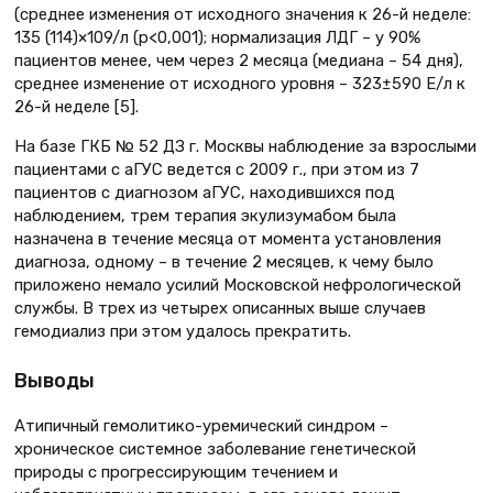
(среднее изменения от исходного значения к 26-й неделе:
135 (114)×109/л (p<0,001); нормализация ЛДГ – у 90%
пациентов менее, чем через 2 месяца (медиана – 54 дня),
среднее изменение от исходного уровня – 323±590 Е/л к
26-й неделе [5].
На базе ГКБ № 52 ДЗ г. Москвы наблюдение за взрослыми
пациентами с аГУС ведется с 2009 г., при этом из 7
пациентов с диагнозом аГУС, находившихся под
наблюдением, трем терапия экулизумабом была
назначена в течение месяца от момента установления
диагноза, одному – в течение 2 месяцев, к чему было
приложено немало усилий Московской нефрологической
службы. В трех из четырех описанных выше случаев
гемодиализ при этом удалось прекратить.
Выводы
Атипичный гемолитико-уремический синдром –
хроническое системное заболевание генетической
природы с прогрессирующим течением и