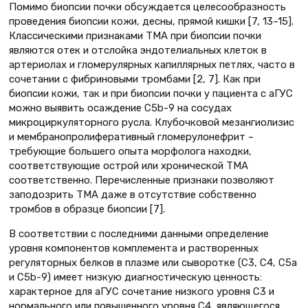
Помимо биопсии почки обсуждается целесообразность
проведения биопсии кожи, десны, прямой кишки [7, 13–15].
Классическими признаками ТМА при биопсии почки
являются отек и отслойка эндотелиальных клеток в
артериолах и гломерулярных капиллярных петлях, часто в
сочетании с фибриновыми тромбами [2, 7]. Как при
биопсии кожи, так и при биопсии почки у пациента с аГУС
можно выявить осаждение C5b-9 на сосудах
микроциркуляторного русла. Клубочковой мезангиолизис
и мембранопролиферативный гломерулонефрит –
требующие большего опыта морфолога находки,
соответствующие острой или хронической ТМА
соответственно. Перечисленные признаки позволяют
заподозрить ТМА даже в отсутствие собственно
тромбов в образце биопсии [7].
В соответствии с последними данными определение
уровня компонентов комплемента и растворенных
регуляторных белков в плазме или сыворотке (С3, С4, С5а
и С5b-9) имеет низкую диагностическую ценность:
характерное для аГУС сочетание низкого уровня С3 и
нормального или повышенного уровня С4, являющегося