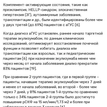
Комплемент-активирующие состояния, такие как
преэклампсия, HELLP-синдром, злокачественная
гипертензия (ЗГ), аутоиммунные заболевания,
трансплантации и др., были идентифицированы более чем
у двух третей (до 69%) пациентов с аГУС [6].
Когда диагноз аГУС установлен, раннее начало таргетной
терапии экулизумабом, по данным клинических
исследований, оптимизирует восстановление почечной
функции и позволяет избегать диализа или
трансплантации как взрослых, так и педиатрическим
пациентам [6]: при назначении экулизумаба менее чем
через месяц от начала заболевания диализ прекратили
83% пациентов [19].
При сравнении 2 групп пациентов, где в первой группе –
пациенты, начавшие терапию экулизумабом через 7 дней
и менее от начала заболеваний, во второй – более чем
через 7 дней, у 81% пациентов 1-й группы по сравнению
только с 34% пациентов 2-й группы было достигнуто
повышение рСКФ на 15 мл/мин/1,73 м2 и более при