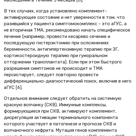
наблюдении в течение 3 месяцев [6].
В тех случаях, когда установлено комплемент-
активирующее состояние и нет уверенности в том, что
разившийся у пациента симптомокомплекс – это аГУС, а
не вторичная ТМА, рекомендовано начать специфическое
лечение (например, провести кесарево сечение и
последующую гистерэктомию при осложнениях
беременности, антигипертензивную терапию при ЗГ,
кортикостероидную терапию при гуморальном
отторжении трансплантата). Если при этом быстрого
разрешения симптомов не происходит и ТМА
персистирует, следует повторно провести
дифференциально-диагностический поиск, включив в него
аГУС [6].
Отдельное внимание следует обратить на системную
красную волчанку (СКВ). Иммунные комплексы,
формирующиеся при СКВ, активируют комплемент,
дисрегуляция активации терминального компонента
которого участвует в патогенезе и прогнозе СКВ и
волчаночного нефрита. Мутация генов комплемента