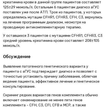
креатинина крови в данной группе пациентов составляет
125±29 мкмоль/л. Остальным 6 пациентам диагноз аГУС
поставлен уже после АТП. Трое из пациентов, у которых
определялись мутации CFHR1, CFHR3, CFH, C3, вернулись
на лечение программным диализом, несмотря на
проводимую антикомплементарную терапию.
У оставшихся 3 пациентов с мутациями CFHR1, CFHR3, С3
средний уровень креатинина крови составляет 208±105
мкмоль/л.
Обсуждение
Выявление патогенного генетического варианта у
пациента с аГУС подтверждает диагноз и позволяет с
точностью установить причину заболевания, облегчая
ведение пациента, эффективное лечение и генетическое
консультирование.
Скрининг редких вариантов генов комплемента обычно
включает секвенирование не менее пяти генов
комплемента – CFH, C3, CFI, CFB и MCP, а также