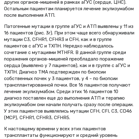
других органов-мишеней в рамках аГУС (сердце, ЦНС).
Остальным пациентам планируется лечение экулизумабом
после выполнения АТП.
Патогенные мутации в группе аГУС и АТП выявлены у 11 из
16 пациентов (рис. 3г). При этом чаще всего обнаруживали
мутации С3, CFHR1, CFHR3 и CFH, как и в группе
пациентов с аГУС и ТХПН. Нередко наблюдалось
сочетание с мутациями MTHFR. В данной группе среди
поражения органов-мишеней преобладало поражение
сердца (выявлено у 7 пациентов), как и в группе с аГУС и
ТХПН. Диагноз ТМА подтвержден по биопсии
собственных почек у 3 пациентов, у 4 – по биопсии
трансплантированной почки. Все 16 пациентов получают
лечение экулизумабом. Среди этих 16 пациентов 10
диагноз поставлен еще до выполнения АТП и терапию
экулизумабом они начали получать сразу после операции.
У этих пациентов выявлялись мутации CFH, CFI, C3, CD46
(MCP), CFHR1, CFHR3, CFHR5.
К настоящему времени у всех этих пациентов
трансплантаты функционируют и средний уровень