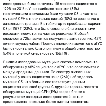
исследование были включены 118 японских пациентов с
1998 по 2016 г. У них наиболее частыми (31%)
генетическими аномалиями были мутации C3, а частота
мутаций CFH относительно низкой (10%) по сравнению с
западными странами. В этой когорте преобладал вариант
С3 p.I1157T (23%), что было связано с благоприятными
исходами, несмотря на частые рецидивы. В общей
сложности 72% пациентов получали плазмотерапию, 42%
лечили экулизумабом. Прогноз японских пациентов с аГУС
был относительно благоприятным с общей смертностью
5,4% и почечной смертностью 15% [18].
В нашем исследовании мутации в системе комплемента
обнаружены у 68% пациентов с аГУС, что соотносится с
международными данными. По спектру выявленных
мутаций у наших пациентов чаще (26%) наблюдались
мутации С3, что больше соответствует данным
пациентов японской группы. С другой стороны, частота
обнаружения мутаций CFH (19%) скорее ближе к
результатам западных исследователей, хоть и
представлена несколько более низким процентом.