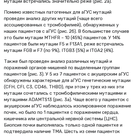
мутации встречались значительно реже (рис. 2а).
Помимо известных патогенных для аГУС мутаций
проведен анализ других мутаций (чаще всего
ассоциированных с тромбофилией), обнаруженных у
наших пациентов с аГУС (рис. 2б). В большинстве случаев
это были мутации MTHFR – 10 (45%) пациентов. У 14%
пациентов были мутации F5 и F13А1, реже встречались
мутации FGB и F7 (по 9%), ITGB3 (5%) и ITGA2 (4%).
Также был проведен анализ различных мутаций и
поражений органов-мишеней по выделенным группам
пациентов (рис. 3). У 5 из 7 пациенток с акушерским аГУС
обнаружены характерные для аГУС генетические мутации
(CFH, CFI, C3, CD46, THBD), при этом у трех из них эти
мутации сочетались с тромбофилическими мутациями и
мутациями ADAMTS13 (рис. 3а). Чаще всего у пациенток с
акушерским аГУС наблюдалось изолированное поражение
почек, но было по 1 пациентке с поражением сердца,
кишечника или центральной нервной системы (ЦНС).
Биопсия почки выполнялась только одной пациентке и
подтвердила наличие ТМА. Шесть из семи пациенток