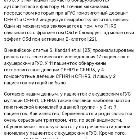
аутоантитела к фактору Н. Точные механизмы,
посредством которых при аГУС гомозиготный дефицит
CFHR1 и CFHR3 индуцирует выработку антител, неясны.
Один из механизмов заключается в том, что FHR3
связывается с фрагментом C3d и блокирует адъювантный
эффект C3d при активации В-клеток [22].
В индийской статье S. Kandari et al. [23] проанализированы
результаты генетического исследования 17 пациенток с
акушерским аГУС. У 11 пациенток обнаружены
гетерозиготные делеции CFHR1 и CFHR3, у 4 –
гомозиготные делеции CFHR1 и CFHR3. И лишь у 2
пациенток мутаций не было.
Согласно нашим данным, у пациенток с акушерским аГУС
мутации CFHR1, CFHR3 также являлись наиболее частой
генетической аномалией в данной группе – у 3 из 7
пациенток. Как известно, беременность и роды являются
очень серьезным триггером, что, по всей видимости,
обусловливает высокую частоту встречаемости данной
аномалии у пациенток с акушерским аГУС. Кроме того,