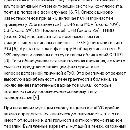
альтернативным путем активации системы комплемента,
почти в половине всех случаев [6, 7]. Список широко
известных генов при аГУС включает CFH (причастен
примерно у 25% пациентов), CD46 или MCP (около 10%),
C3 (около 6%), CFI (около 6%), CFB (около 2%), THBD
(около 2%) и не связанный с комплементом ген
диацилглицеролкиназы эпсилон – DGKE (приблизительно
3%) [5]. Аутоантитела к фактору H обнаруживаются в 5–
13% случаев и связаны с отсутствием обеих копий CFHR1
[8]. Если обнаруживается генетическая вариация, ее часто
считают предрасполагающим фактором, а не
непосредственной причиной аГУС. Это различие отражает
высокую вариабельность пенетрантности болезни, за
исключением патогенных вариантов DGKE, которые
подчиняются аутосомно-рецессивному типу
наследования [9].
При выявлении мутации генов у пациента с аГУС крайне
важно определить их клиническую значимость, т.к. это
имеет отношение к длительности антикомплементарной
терапии. Выявляемые варианты мутаций в генах, связанных