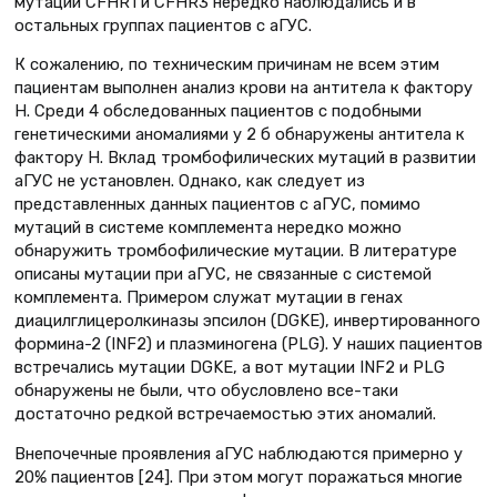
мутации CFHR1 и CFHR3 нередко наблюдались и в
остальных группах пациентов с аГУС.
К сожалению, по техническим причинам не всем этим
пациентам выполнен анализ крови на антитела к фактору
Н. Среди 4 обследованных пациентов с подобными
генетическими аномалиями у 2 б обнаружены антитела к
фактору Н. Вклад тромбофилических мутаций в развитии
аГУС не установлен. Однако, как следует из
представленных данных пациентов с аГУС, помимо
мутаций в системе комплемента нередко можно
обнаружить тромбофилические мутации. В литературе
описаны мутации при аГУС, не связанные с системой
комплемента. Примером служат мутации в генах
диацилглицеролкиназы эпсилон (DGKE), инвертированного
формина-2 (INF2) и плазминогена (PLG). У наших пациентов
встречались мутации DGKE, а вот мутации INF2 и PLG
обнаружены не были, что обусловлено все-таки
достаточно редкой встречаемостью этих аномалий.
Внепочечные проявления аГУС наблюдаются примерно у
20% пациентов [24]. При этом могут поражаться многие