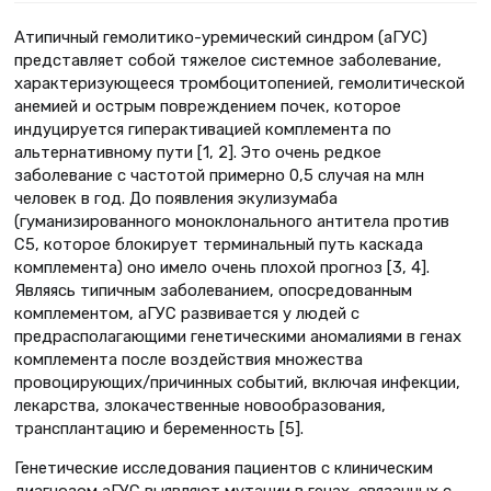
Атипичный гемолитико-уремический синдром (аГУС)
представляет собой тяжелое системное заболевание,
характеризующееся тромбоцитопенией, гемолитической
анемией и острым повреждением почек, которое
индуцируется гиперактивацией комплемента по
альтернативному пути [1, 2]. Это очень редкое
заболевание с частотой примерно 0,5 случая на млн
человек в год. До появления экулизумаба
(гуманизированного моноклонального антитела против
С5, которое блокирует терминальный путь каскада
комплемента) оно имело очень плохой прогноз [3, 4].
Являясь типичным заболеванием, опосредованным
комплементом, аГУС развивается у людей с
предрасполагающими генетическими аномалиями в генах
комплемента после воздействия множества
провоцирующих/причинных событий, включая инфекции,
лекарства, злокачественные новообразования,
трансплантацию и беременность [5].
Генетические исследования пациентов с клиническим
диагнозом аГУС выявляют мутации в генах, связанных с