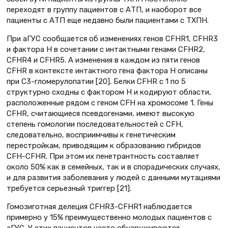
переходят в группу пациентов с АТП, и наоборот все
пациенты с АТП еще недавно были пациентами с ТХПН.
При аГУС сообщается об изменениях генов CFHR1, CFHR3
и фактора H в сочетании с интактными генами CFHR2,
CFHR4 и CFHR5. А изменения в каждом из пяти генов
CFHR в контексте интактного гена фактора H описаны
при С3-гломерулопатии [20]. Белки CFHR с 1 по 5
структурно сходны с фактором H и кодируют области,
расположенные рядом с геном CFH на хромосоме 1. Гены
CFHR, считающиеся псевдогенами, имеют высокую
степень гомологии последовательностей с CFH,
следовательно, восприимчивы к генетическим
перестройкам, приводящим к образованию гибридов
CFH-CFHR. При этом их пенетрантность составляет
около 50% как в семейных, так и в спорадических случаях,
и для развития заболевания у людей с данными мутациями
требуется серьезный триггер [21].
Гомозиготная делеция CFHR3-CFHR1 наблюдается
примерно у 15% преимущественно молодых пациентов с
аГУС. У этих пациентов часто обнаруживаются