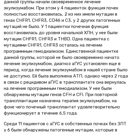
данной группы начали своевременное лечение
экулизумабом. При этом у 4 пациенток функция почек
полностью восстановилась, 2 из них имели мутации в
генах CHFR1, CHFR3, CD46 и С3, у 2 других патогенных
мутаций не было. У 1 пациентки почечная функция
восстановилась до уровня начальной ХПН, у нее были
мутации CHFR1, CHFR3 и THBD. Одна пациентка с
мутациями CHFR1, CHFR3 осталась на лечении
программным гемодиализом. Единственной пациентке
данной группы, которой не было своевременно начато
лечение экулизумабом, диагноз аГУС установлен еще в
период, когда лечение экулизумабом в нашей стране было
не доступно. Ей была выполнена АТП, однако через 2 года
в связи с рецидивом аГУС в трансплантате она вернулась
на лечение программным гемодиализом. У нее были
обнаружены мутации генов CFH и CFI. При повторной
трансплантации назначена терапия экулизумабом, на
фоне чего почечный трансплантат удовлетворительно
функционирует в течение 6,5 года.
Среди 11 пациентов с аГУС в собственных почках без ЗПТ
у 6 были обнаружены патогенные мутации, которые в