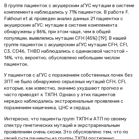
В группе пациенток с акушерским аГУС мутации в системе
комплемента наблюдались у 71% пациенток. В работе F.
Fakhouri et al. проведен анализ данных 21 пациентки с
акушерским аГУС: мутации в системе комплемента
обнаружены у 86%, при этом чаще, чем в общей
популяции, выявлялись мутации CFH (45%) [19]. В нашей
группе пациенток с акушерским аГУС мутации CFH, CFI,
C3, CD46, THBD наблюдались с одинаковой частотой –
14%, что, вероятно, обусловлено небольшим числом
пациенток.
У пациентов с аГУС с поражением собственных почек без
ЗПТ не было обнаружено серьезных мутаций CFH, CFI,
которые, как известно, значимо ухудшают прогноз и
часто приводят к ТХПН. Однако у этих пациентов
нередко наблюдались экстраренальные проявления с
поражением кишечника, ЦНС и сердца.
Интересно, что пациенты групп ТХПН и АТП по своему
спектру генетических мутаций и экрстраренальным
проявлениям очень схожи. Это обусловлено тем, что по
своей сути пациенты из группы ТХПН постепенно