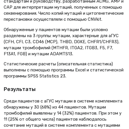
стандартам и руководству, разработанным ACMG, AMP и
CAP для интерпретации мутаций, полученных с помощью
секвенирования. Число копий мутаций и цитогенетические
перестановки осуществляли с помощью CNVkit.
Обнаруженные у пациентов мутации были условно
разделены на 3 группы: мутации, характерные для аГУС
(CFH, CFI, C3, CD46 (MCP), THBD, DGKE, CHFR1/CHFR3),
мутации тромбофилий (MTHFR, ITGA2, ITGB3, F5, F7,
F13A1, FGB) и мутации ADAMTS13.
Статистические расчеты (описательная статистика)
выполнены с помощью программы Excel и статистической
программы SPSS Statistics 23.
Результаты
Среди пациентов с аГУС мутации в системе комплемента
обнаружены у 30 (68%) из 44 пациентов. Мутации
тромбофилий выявлены у 14 (32%) пациентов. При этом у
11 (25% от общего числа) пациентов наблюдалось
сочетание мутаций в системе комплемента с мутациями