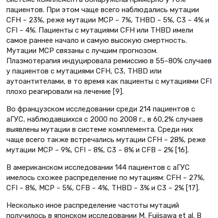
пациентов. При этом чаще всего наблюдались мутации
CFH – 23%, реже мутации MCP – 7%, THBD – 5%, C3 – 4% и
CFI – 4%. Пациенты с мутациями CFH или THBD имели
самое раннее начало и самую высокую смертность.
Мутации MCP связаны с лучшим прогнозом.
Плазмотерапия индуцировала ремиссию в 55–80% случаев
у пациентов с мутациями CFH, C3, THBD или
аутоантителами, в то время как пациенты с мутациями CFI
плохо реагировали на лечение [9].
Во французском исследовании среди 214 пациентов с
аГУС, наблюдавшихся с 2000 по 2008 г., в 60,2% случаев
выявлены мутации в системе комплемента. Среди них
чаще всего также встречались мутации CFH – 28%, реже
мутации MCP – 9%, CFI – 8%, С3 – 8% и CFB – 2% [16].
В американском исследовании 144 пациентов с аГУС
имелось схожее распределение по мутациям: CFH – 27%,
CFI – 8%, MCP – 5%, CFB – 4%, THBD – 3% и C3 – 2% [17].
Несколько иное распределение частоты мутаций
получилось в японском исследовании M. Fujisawa et al. В