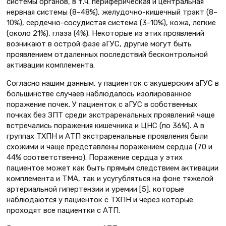
системы органов, в т.ч. периферическая и центральная
нервная системы (8–48%), желудочно-кишечный тракт (8–
10%), сердечно-сосудистая система (3–10%), кожа, легкие
(около 21%), глаза (4%). Некоторые из этих проявлений
возникают в острой фазе аГУС, другие могут быть
проявлением отдаленных последствий бесконтрольной
активации комплемента.
Согласно нашим данным, у пациенток с акушерским аГУС в
большинстве случаев наблюдалось изолированное
поражение почек. У пациенток с аГУС в собственных
почках без ЗПТ среди экстраренальных проявлений чаще
встречались поражения кишечника и ЦНС (по 36%). А в
группах ТХПН и АТП экстраренальные проявления были
схожими и чаще представлены поражением сердца (70 и
44% соответственно). Поражение сердца у этих
пациентое может как быть прямым следствием активации
комплемента и ТМА, так и усугубляться на фоне тяжелой
артериальной гипертензии и уремии [5], которые
наблюдаются у пациенток с ТХПН и через которые
проходят все пациентки с АТП.