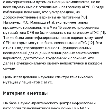
с альтернативным путем активации комплемента, не во
всех случаях имеют отношение к патогенезу аГУС. В ряде
публикаций показано, что ультраредкие, но
доброкачественные варианты не патогенны [10].
Например, M.C. Marinozzi et al. экспериментально
продемонстрировали, что 9 из 15 зарегистрированных
мутаций гена CFB не были связаны с патогенезом аГУС [11].
Также были идентифицированы новые варианты мутаций
CFH, которые могут не быть связанными с аГУС [12]. Эти
отчеты подтверждают ценность функциональных
исследований для оценки влияния разных генетических
вариантов, достаточно трудоемких и сложных, что
делает функциональную оценку непрактичной в каждом
случае.
Цель исследования: изучение спектра генетических
мутаций у пациентов с аГУС.
Материал и методы
На базе Научно-практического центра нефрологии и
патологии трансплантированной почки ГКБ № 52