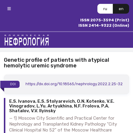
ru
en
ISSN 2075-3594 (Print)
ISSN 2414-9322 (Online)
Genetic profile of patients with atypical
hemolytic uremic syndrome
https://dx.doi.org/10.18565/nephrology.2022.2.25-32
DOI
E.S. Ivanova, E.S. Stolyarevich, O.N. Kotenko, V.E.
Vinogradov, L.Yu. Artyukhina, N.F. Frolova, P.A.
Shatalov, V.V. Ilyinsky
1) Moscow City Scientific and Practical Center for
Nephrology and Transplanted Kidney Pathology “City
Clinical Hospital No 52” of the Moscow Healthcare