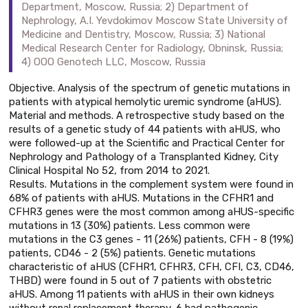
Department, Moscow, Russia; 2) Department of
Nephrology, A.I. Yevdokimov Moscow State University of
Medicine and Dentistry, Moscow, Russia; 3) National
Medical Research Center for Radiology, Obninsk, Russia;
4) OOO Genotech LLC, Moscow, Russia
Objective. Analysis of the spectrum of genetic mutations in
patients with atypical hemolytic uremic syndrome (aHUS).
Material and methods. A retrospective study based on the
results of a genetic study of 44 patients with aHUS, who
were followed-up at the Scientific and Practical Center for
Nephrology and Pathology of a Transplanted Kidney, City
Clinical Hospital No 52, from 2014 to 2021.
Results. Mutations in the complement system were found in
68% of patients with aHUS. Mutations in the CFHR1 and
CFHR3 genes were the most common among aHUS-specific
mutations in 13 (30%) patients. Less common were
mutations in the C3 genes - 11 (26%) patients, CFH - 8 (19%)
patients, CD46 - 2 (5%) patients. Genetic mutations
characteristic of aHUS (CFHR1, CFHR3, CFH, CFI, C3, CD46,
THBD) were found in 5 out of 7 patients with obstetric
aHUS. Among 11 patients with aHUS in their own kidneys
without renal replacement therapy, 6 had pathogenic