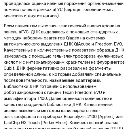
проводилась оценка наличия поражения органов-мишеней
помимо почек в рамках аГУС (сердце, головной мозг,
кишечник и другие органы).
Всем пациентам выполнен генетический анализ крови на
панель аГУС. ДНК выделялась с помощью стандартных
методик наборами реагентов Qiagen на системах
автоматического выделения ДНК QIAcube и Freedom EVO.
Качественные и количественные показатели образца ДНК
измерялись с помощью гель-электрофореза нуклеиновых
кислот и с интеркалирующим красителем на флуориметре
Qubit. ДНК ферментативно разрезали на фрагменты
определенной длины, к которым добавляли специальные
последовательности, называемые адаптерами.
Библиотеки ДНК готовили с использованием
роботизированной станции Tecan Freedom EVO и
амплификатора T100. Далее оценивали количество и
качество созданной библиотеки ДНК. Качественный
анализ выполняли методом капиллярного гель-
электрофореза на приборах Bioanalyzer 2100 (Agilent) или
LabChip GX Touch (Perkin Elmer). Количественный анализ
проводили методом полимеразной цепной реакции (ПЦР)