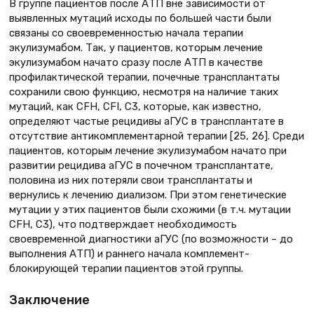
В группе пациентов после АТП вне зависимости от
выявленных мутаций исходы по большей части были
связаны со своевременностью начала терапии
экулизумабом. Так, у пациентов, которым лечение
экулизумабом начато сразу после АТП в качестве
профилактической терапии, почечные трансплантаты
сохранили свою функцию, несмотря на наличие таких
мутаций, как CFH, CFI, C3, которые, как известно,
определяют частые рецидивы аГУС в трансплантате в
отсутствие антикомплементарной терапии [25, 26]. Среди
пациентов, которым лечение экулизумабом начато при
развитии рецидива аГУС в почечном трансплантате,
половина из них потеряли свои трансплантаты и
вернулись к лечению диализом. При этом генетические
мутации у этих пациентов были схожими (в т.ч. мутации
CFH, C3), что подтверждает необходимость
своевременной диагностики аГУС (по возможности – до
выполнения АТП) и раннего начала комплемент-
блокирующей терапии пациентов этой группы.
Заключение