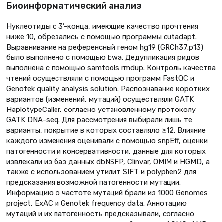
Биоинформатический анализ
Нуклеотиды с 3’-конца, имеющие качество прочтения
ниже 10, обрезались с помощью программы cutadapt.
Выравнивание на референсный геном hg19 (GRCh37.p13)
было выполнено с помощью bwa. Дедупликация ридов
выполнена с помощью samtools rmdup. Контроль качества
чтений осуществляли с помощью программ FastQC и
Genotek quality analysis solution. Распознавание коротких
вариантов (изменений, мутаций) осуществляли GATK
HaplotypeCaller, согласно установленному протоколу
GATK DNA-seq. Для рассмотрения выбирали лишь те
варианты, покрытие в которых составляло ≥12. Влияние
каждого изменения оценивали с помощью snpEff, оценки
патогенности и консервативности, данные для которых
извлекали из баз данных dbNSFP, Clinvar, OMIM и HGMD, а
также с использованием утилит SIFT и polyphen2 для
предсказания возможной патогенности мутации.
Информацию о частоте мутаций брали из 1000 Genomes
project, ExAC и Genotek frequency data. Аннотацию
мутаций и их патогенность предсказывали, согласно