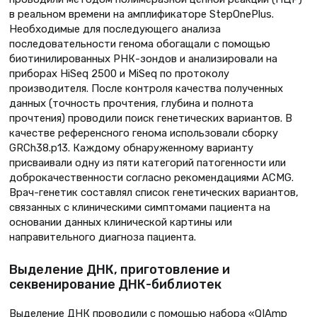
в реальном времени на амплификаторе StepOnePlus.
Необходимые для последующего анализа
последовательности генома обогащали с помощью
биотинилированных РНК-зондов и анализировали на
приборах HiSeq 2500 и MiSeq по протоколу
производителя. После контроля качества полученных
данных (точность прочтения, глубина и полнота
прочтения) проводили поиск генетических вариантов. В
качестве референсного генома использовали сборку
GRCh38.p13. Каждому обнаруженному варианту
присваивали одну из пяти категорий патогенности или
доброкачественности согласно рекомендациями ACMG.
Врач-генетик составлял список генетических вариантов,
связанных с клиническими симптомами пациента на
основании данных клинической картины или
направительного диагноза пациента.
Выделение ДНК, приготовление и
секвенирование ДНК-библиотек
Выделение ДНК проводили с помощью набора «QIAmp