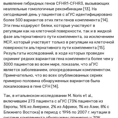
выявление гибридных генов CFHR1-CFHR3, вызывающих
неаллельные гомологичные рекомбинации [13]. На
сегодняшний день у пациентов с аГУС идентифицировано
более 500 вариантов этих пяти генов комплемента [14].
Эти гены кодируют белки, которые участвуют в
регуляции как на клеточной поверхности, так и в жидкой
фазе альтернативного пути комплемента, за исключением
MCP, который участвует только в регуляции на клеточной
поверхности альтернативного пути комплемента [15].
Результаты исследований, в ходе которых проведен
скрининг редких вариантов гена комплемента более чем у
3000 пациентов во всем мире, показали, что аГУС
является заболеванием, опосредованным комплементом.
Примечательно, что во всех опубликованных сериях
примерно половина обнаруженных вариантов была
локализована в гене CFH [14].
Так, в итальянском исследовании M. Noris et al.,
включившем 273 пациента с аГУС (73% пациентов из
Европы, 16% из Америки, 2% из Африки, 1% из Азии, 8% с
Ближнего Востока) в период с 1996 по 2007 г. мутации в
системе комплемента обнаружены примерно у 70%