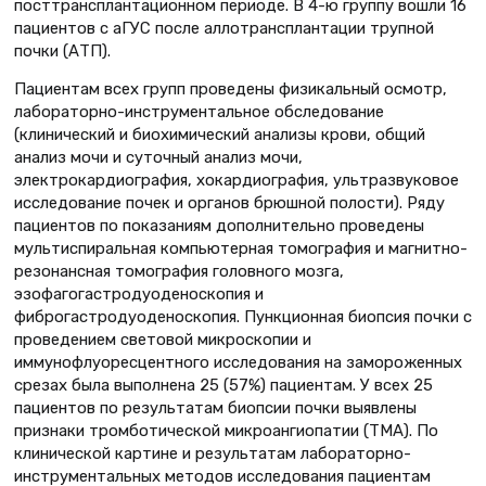
посттрансплантационном периоде. В 4-ю группу вошли 16
пациентов с аГУС после аллотрансплантации трупной
почки (АТП).
Пациентам всех групп проведены физикальный осмотр,
лабораторно-инструментальное обследование
(клинический и биохимический анализы крови, общий
анализ мочи и суточный анализ мочи,
электрокардиография, хокардиография, ультразвуковое
исследование почек и органов брюшной полости). Ряду
пациентов по показаниям дополнительно проведены
мультиспиральная компьютерная томография и магнитно-
резонансная томография головного мозга,
эзофагогастродуоденоскопия и
фиброгастродуоденоскопия. Пункционная биопсия почки с
проведением световой микроскопии и
иммунофлуоресцентного исследования на замороженных
срезах была выполнена 25 (57%) пациентам. У всех 25
пациентов по результатам биопсии почки выявлены
признаки тромботической микроангиопатии (ТМА). По
клинической картине и результатам лабораторно-
инструментальных методов исследования пациентам