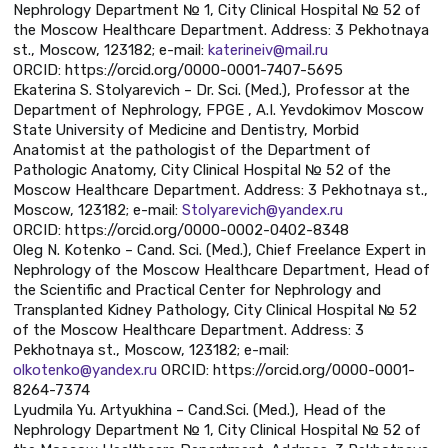
Nephrology Department № 1, City Clinical Hospital № 52 of
the Moscow Healthcare Department. Address: 3 Pekhotnaya
st., Moscow, 123182; e-mail:
katerineiv@mail.ru
ORCID: https://orcid.org/0000-0001-7407-5695
Ekaterina S. Stolyarevich – Dr. Sci. (Med.), Professor at the
Department of Nephrology, FPGE , A.I. Yevdokimov Moscow
State University of Medicine and Dentistry, Morbid
Anatomist at the pathologist of the Department of
Pathologic Anatomy, City Clinical Hospital № 52 of the
Moscow Healthcare Department. Address: 3 Pekhotnaya st.,
Moscow, 123182; e-mail:
Stolyarevich@yandex.ru
ORCID: https://orcid.org/0000-0002-0402-8348
Oleg N. Kotenko – Cand. Sci. (Med.), Chief Freelance Expert in
Nephrology of the Moscow Healthcare Department, Head of
the Scientific and Practical Center for Nephrology and
Transplanted Kidney Pathology, City Clinical Hospital № 52
of the Moscow Healthcare Department. Address: 3
Pekhotnaya st., Moscow, 123182; e-mail:
olkotenko@yandex.ru
ORCID: https://orcid.org/0000-0001-
8264-7374
Lyudmila Yu. Artyukhina – Cand.Sci. (Med.), Head of the
Nephrology Department № 1, City Clinical Hospital № 52 of