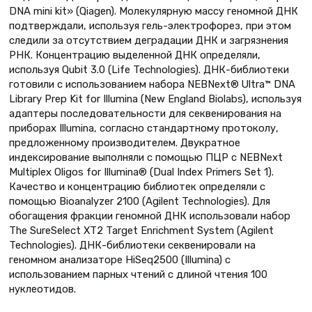
DNA mini kit» (Qiagen). Молекулярную массу геномной ДНК
подтверждали, используя гель-электрофорез, при этом
следили за отсутствием деградации ДНК и загрязнения
РНК. Концентрацию выделенной ДНК определяли,
используя Qubit 3.0 (Life Technologies). ДНК-библиотеки
готовили с использованием набора NEBNext® Ultra™ DNA
Library Prep Kit for Illumina (New England Biolabs), используя
адаптеры последовательности для секвенирования на
приборах Illumina, согласно стандартному протоколу,
предложенному производителем. Двукратное
индексирование выполняли с помощью ПЦР с NEBNext
Multiplex Oligos for Illumina® (Dual Index Primers Set 1).
Качество и концентрацию библиотек определяли с
помощью Bioanalyzer 2100 (Agilent Technologies). Для
обогащения фракции геномной ДНК использовали набор
The SureSelect XT2 Target Enrichment System (Agilent
Technologies). ДНК-библиотеки секвенировали на
геномном анализаторе HiSeq2500 (Illumina) с
использованием парных чтений с длиной чтения 100
нуклеотидов.