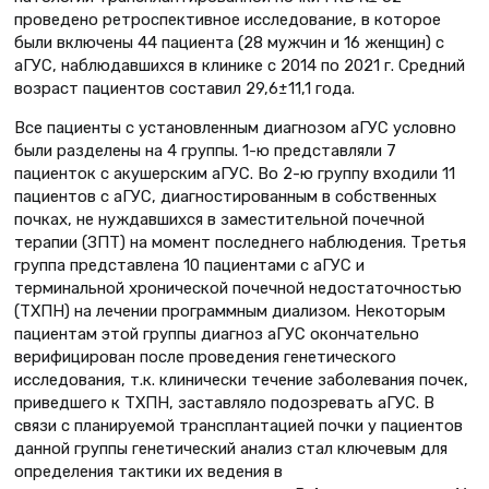
проведено ретроспективное исследование, в которое
были включены 44 пациента (28 мужчин и 16 женщин) с
аГУС, наблюдавшихся в клинике с 2014 по 2021 г. Средний
возраст пациентов составил 29,6±11,1 года.
Все пациенты с установленным диагнозом аГУС условно
были разделены на 4 группы. 1-ю представляли 7
пациенток с акушерским аГУС. Во 2-ю группу входили 11
пациентов с аГУС, диагностированным в собственных
почках, не нуждавшихся в заместительной почечной
терапии (ЗПТ) на момент последнего наблюдения. Третья
группа представлена 10 пациентами с аГУС и
терминальной хронической почечной недостаточностью
(ТХПН) на лечении программным диализом. Некоторым
пациентам этой группы диагноз аГУС окончательно
верифицирован после проведения генетического
исследования, т.к. клинически течение заболевания почек,
приведшего к ТХПН, заставляло подозревать аГУС. В
связи с планируемой трансплантацией почки у пациентов
данной группы генетический анализ стал ключевым для
определения тактики их ведения в