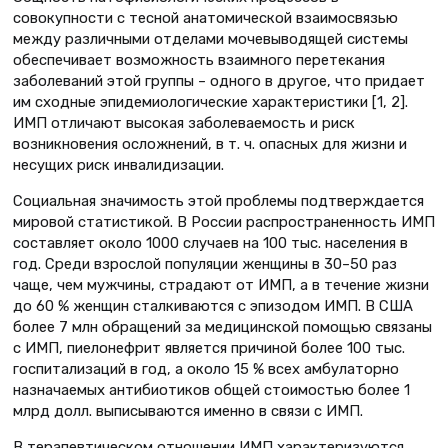
совокупности с тесной анатомической взаимосвязью
между различными отделами мочевыводящей системы
обеспечивает возможность взаимного перетекания
заболеваний этой группы – одного в другое, что придает
им сходные эпидемиологические характеристики [1, 2].
ИМП отличают высокая заболеваемость и риск
возникновения осложнений, в т. ч. опасных для жизни и
несущих риск инвалидизации.
Социальная значимость этой проблемы подтверждается
мировой статистикой. В России распространенность ИМП
составляет около 1000 случаев на 100 тыс. населения в
год. Среди взрослой популяции женщины в 30–50 раз
чаще, чем мужчины, страдают от ИМП, а в течение жизни
до 60 % женщин сталкиваются с эпизодом ИМП. В США
более 7 млн обращений за медицинской помощью связаны
с ИМП, пиелонефрит является причиной более 100 тыс.
госпитализаций в год, а около 15 % всех амбулаторно
назначаемых антибиотиков общей стоимостью более 1
млрд долл. выписываются именно в связи с ИМП.
В терапевтическом отношении ИМП характеризуются