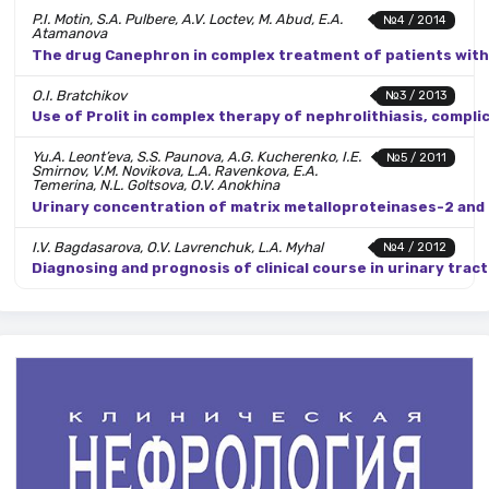
P.I. Motin, S.A. Pulbere, A.V. Loctev, M. Abud, E.A.
№4 / 2014
Atamanova
The drug Canephron in complex treatment of patients with
O.I. Bratchikov
№3 / 2013
Use of Prolit in complex therapy of nephrolithiasis, compl
Yu.A. Leont’eva, S.S. Paunova, A.G. Kucherenko, I.E.
№5 / 2011
Smirnov, V.M. Novikova, L.A. Ravenkova, E.A.
Temerina, N.L. Goltsova, O.V. Anokhina
Urinary concentration of matrix metalloproteinases-2 and -9
I.V. Bagdasarova, O.V. Lavrenchuk, L.A. Myhal
№4 / 2012
Diagnosing and prognosis of clinical course in urinary tract