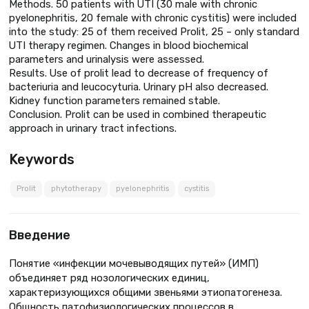
Methods. 50 patients with UTI (30 male with chronic
pyelonephritis, 20 female with chronic cystitis) were included
into the study: 25 of them received Prolit, 25 – only standard
UTI therapy regimen. Changes in blood biochemical
parameters and urinalysis were assessed.
Results. Use of prolit lead to decrease of frequency of
bacteriuria and leucocyturia. Urinary pH also decreased.
Kidney function parameters remained stable.
Conclusion. Prolit can be used in combined therapeutic
approach in urinary tract infections.
Keywords
Prolit
phytotherapy
pyelonephritis
cystitis
Введение
Понятие «инфекции мочевыводящих путей» (ИМП)
объединяет ряд нозологических единиц,
характеризующихся общими звеньями этиопатогенеза.
Общность патофизиологических процессов в