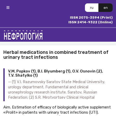
ru
en
ISSN 2075-3594 (Print)
ISSN 2414-9322 (Online)
Herbal medications in combined treatment of
urinary tract infections
V.M. Popkov (1), B.I. Blyumberg (1), O.V. Osnovin (2),
T.V. Shatylko (1)
(1) V.I. Razumovsky Saratov State Medical University,
urology department. Fundamental and clinical
uronephrology research institute. Saratov, Russian
Federation; (2) S.R. Mirotvortsev Clinical Hospital
Aim. Estimation of efficacy of biologically active supplement
«Prolit» in patients with urinary tract infections (UTI).