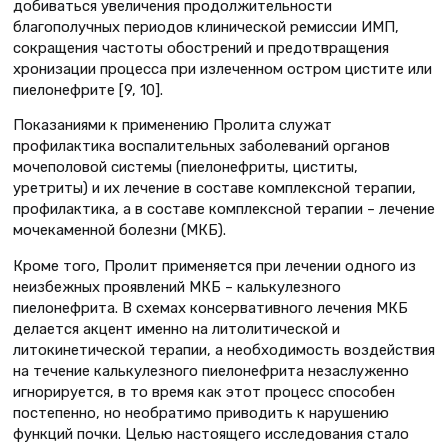
добиваться увеличения продолжительности
благополучных периодов клинической ремиссии ИМП,
сокращения частоты обострений и предотвращения
хронизации процесса при излеченном остром цистите или
пиелонефрите [9, 10].
Показаниями к применению Пролита служат
профилактика воспалительных заболеваний органов
мочеполовой системы (пиелонефриты, циститы,
уретриты) и их лечение в составе комплексной терапии,
профилактика, а в составе комплексной терапии – лечение
мочекаменной болезни (МКБ).
Кроме того, Пролит применяется при лечении одного из
неизбежных проявлений МКБ – калькулезного
пиелонефрита. В схемах консервативного лечения МКБ
делается акцент именно на литолитической и
литокинетической терапии, а необходимость воздействия
на течение калькулезного пиелонефрита незаслуженно
игнорируется, в то время как этот процесс способен
постепенно, но необратимо приводить к нарушению
функций почки. Целью настоящего исследования стало