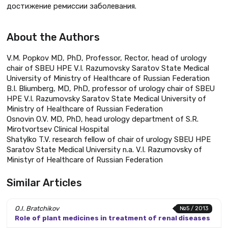
достижение ремиссии заболевания.
About the Authors
V.M. Popkov MD, PhD, Professor, Rector, head of urology
chair of SBEU HPE V.I. Razumovsky Saratov State Medical
University of Ministry of Healthcare of Russian Federation
B.I. Bliumberg, MD, PhD, professor of urology chair of SBEU
HPE V.I. Razumovsky Saratov State Medical University of
Ministry of Healthcare of Russian Federation
Osnovin O.V. MD, PhD, head urology department of S.R.
Mirotvortsev Clinical Hospital
Shatylko T.V. research fellow of chair of urology SBEU HPE
Saratov State Medical University n.a. V.I. Razumovsky of
Ministyr of Healthcare of Russian Federation
Similar Articles
O.I. Bratchikov
№5 / 2013
Role of plant medicines in treatment of renal diseases