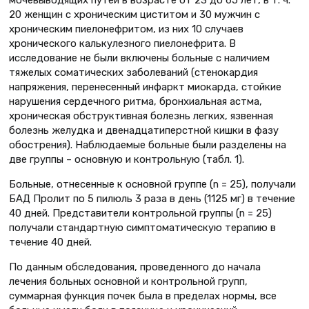
мочевыводящих путей в возрасте от 23 до 65 лет, в т. ч.
20 женщин с хроническим циститом и 30 мужчин с
хроническим пиелонефритом, из них 10 случаев
хронического калькулезного пиелонефрита. В
исследование не были включены больные с наличием
тяжелых соматических заболеваний (стенокардия
напряжения, перенесенный инфаркт миокарда, стойкие
нарушения сердечного ритма, бронхиальная астма,
хроническая обструктивная болезнь легких, язвенная
болезнь желудка и двенадцатиперстной кишки в фазу
обострения). Наблюдаемые больные были разделены на
две группы – основную и контрольную (табл. 1).
Больные, отнесенные к основной группе (n = 25), получали
БАД Пролит по 5 пилюль 3 раза в день (1125 мг) в течение
40 дней. Представители контрольной группы (n = 25)
получали стандартную симптоматическую терапию в
течение 40 дней.
По данным обследования, проведенного до начала
лечения больных основной и контрольной групп,
суммарная функция почек была в пределах нормы, все