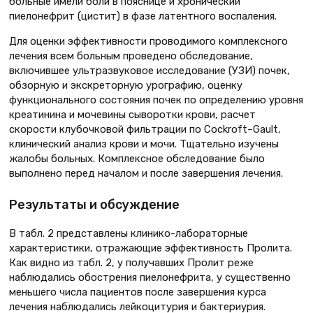
больные имели боли в пояснице и хронический
пиелонефрит (цистит) в фазе латентного воспаления.
Для оценки эффективности проводимого комплексного
лечения всем больным проведено обследование,
включившее ультразвуковое исследование (УЗИ) почек,
обзорную и экскреторную урографию, оценку
функционального состояния почек по определению уровня
креатинина и мочевины сыворотки крови, расчет
скорости клубочковой фильтрации по Cockroft–Gault,
клинический анализ крови и мочи. Тщательно изучены
жалобы больных. Комплексное обследование было
выполнено перед началом и после завершения лечения.
Результаты и обсуждение
В табл. 2 представлены клинико-лабораторные
характеристики, отражающие эффективность Пролита.
Как видно из табл. 2, у получавших Пролит реже
наблюдались обострения пиелонефрита, у существенно
меньшего числа пациентов после завершения курса
лечения наблюдались лейкоцитурия и бактериурия.