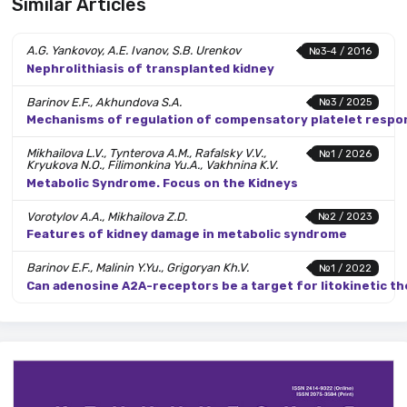
Similar Articles
A.G. Yankovoy, A.E. Ivanov, S.B. Urenkov
№3-4 / 2016
Nephrolithiasis of transplanted kidney
Barinov E.F., Akhundova S.A.
№3 / 2025
Mechanisms of regulation of compensatory platelet respons
Mikhailova L.V., Tynterova A.M., Rafalsky V.V.,
№1 / 2026
Kryukova N.O., Filimonkina Yu.A., Vakhnina K.V.
Metabolic Syndrome. Focus on the Kidneys
Vorotylov A.A., Mikhailova Z.D.
№2 / 2023
Features of kidney damage in metabolic syndrome
Barinov E.F., Malinin Y.Yu., Grigoryan Kh.V.
№1 / 2022
Can adenosine A2А-receptors be a target for litokinetic th