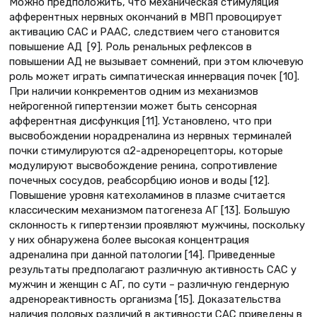
Можно предположить, что механическая стимуляция
афферентных нервных окончаний в МВП провоцирует
активацию САС и РААС, следствием чего становится
повышение АД [9]. Роль ренальных рефлексов в
повышении АД не вызывает сомнений, при этом ключевую
роль может играть симпатическая иннервация почек [10].
При наличии конкрементов одним из механизмов
нейрогенной гипертензии может быть сенсорная
афферентная дисфункция [11]. Установлено, что при
высвобождении норадреналина из нервных терминалей
почки стимулируются α2-адренорецепторы, которые
модулируют высвобождение ренина, сопротивление
почечных сосудов, реабсорбцию ионов и воды [12].
Повышение уровня катехоламинов в плазме считается
классическим механизмом патогенеза АГ [13]. Большую
склонность к гипертензии проявляют мужчины, поскольку
у них обнаружена более высокая концентрация
адреналина при данной патологии [14]. Приведенные
результаты предполагают различную активность САС у
мужчин и женщин с АГ, по сути – различную гендерную
адренореактивность организма [15]. Доказательства
наличия половых различий в активности САС приведены в