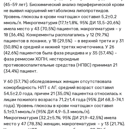
(45–59 лет). Биохимический анализ периферической крови
не выявил нарушений метаболизма липопротеидов.
Уровень глюкозы в крови «натощак» составил 5,2±0,2
ммоль/л. Микрогематурия (17,1±1,8%, 95% ДИ 13,5–20,6%)
имела место у 43 (70,5%) пациентов, макрогематурия – у
18 (36,4%). Конкременты располагались у 12 (19,7%)
пациентов в лоханке, у 18 (29,5%) – в верхней трети и у 31
(50,8%) в средней и нижней третях мочеточника. У 26
(42,6%) пациентов была фаза рецидива и у 35 (57,4%) –
фаза ремиссии ХОПН, нестероидные
противовоспалительные средства (НПВС) принимал 21
(34,4%) пациент.
У 60 (57,7%) обследованных женщин отсутствовала
коморбидность НЛТ с АГ; средний возраст составил
54,5±2,0 года, причем 21 (35,0%) пациентка относилась к
лицам пожилого возраста 71,2±1,4 года (95% ДИ 68,3–74,1
года). Уровень глюкозы в крови «натощак» составил
5,1±0,1 ммоль/л (95% ДИ 4,9–5,3 ммоль/л).
Микрогематурия (32,2±5,1%; 95% ДИ 21,9–42,5%) имела
место у 47 (78,3%) женщин, макрогематурия – у 13 (21,7%).