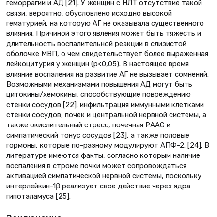
геморрагии и АД [21]. У женщин с НЛТ отсутствие такой
связи, вероятно, обусловлено исходно высокой
гематурией, на которую АГ не оказывала существенного
влияния. Причиной этого явления может быть тяжесть и
длительность воспалительной реакции в слизистой
оболочке МВП, о чем свидетельствует более выраженная
лейкоцитурия у женщин (р<0,05). В настоящее время
влияние воспаления на развитие АГ не вызывает сомнений.
Возможными механизмами повышения АД могут быть
цитокины/хемокины, способствующие повреждению
стенки сосудов [22]; инфильтрация иммунными клетками
стенки сосудов, почек и центральной нервной системы, а
также окислительный стресс, почечная РААС и
симпатический тонус сосудов [23], а также половые
гормоны, которые по-разному модулируют АПФ-2. [24]. В
литературе имеются факты, согласно которым наличие
воспаления в строме почки может сопровождаться
активацией симпатической нервной системы, поскольку
интерлейкин-1β реализует свое действие через ядра
гипоталамуса [25].