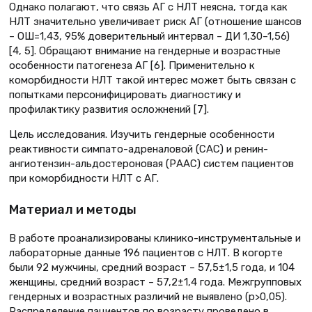
Однако полагают, что связь АГ с НЛТ неясна, тогда как
НЛТ значительно увеличивает риск АГ (отношение шансов
– OШ=1,43, 95% доверительный интервал – ДИ 1,30–1,56)
[4, 5]. Обращают внимание на гендерные и возрастные
особенности патогенеза АГ [6]. Применительно к
коморбидности НЛТ такой интерес может быть связан с
попытками персонифицировать диагностику и
профилактику развития осложнений [7].
Цель исследования. Изучить гендерные особенности
реактивности симпато-адреналовой (САС) и ренин-
ангиотензин-альдостероновая (РААС) систем пациентов
при коморбидности НЛТ с АГ.
Материал и методы
В работе проанализированы клинико-инструментальные и
лабораторные данные 196 пациентов с НЛТ. В когорте
были 92 мужчины, средний возраст – 57,5±1,5 года, и 104
женщины, средний возраст – 57,2±1,4 года. Межгрупповых
гендерных и возрастных различий не выявлено (р>0,05).
Распределение пациентов по возрасту проведено в