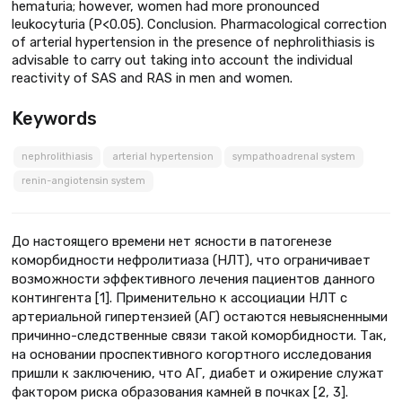
hematuria; however, women had more pronounced
leukocyturia (P<0.05). Conclusion. Pharmacological correction
of arterial hypertension in the presence of nephrolithiasis is
advisable to carry out taking into account the individual
reactivity of SAS and RAS in men and women.
Keywords
nephrolithiasis
arterial hypertension
sympathoadrenal system
renin-angiotensin system
До настоящего времени нет ясности в патогенезе
коморбидности нефролитиаза (НЛТ), что ограничивает
возможности эффективного лечения пациентов данного
контингента [1]. Применительно к ассоциации НЛТ с
артериальной гипертензией (АГ) остаются невыясненными
причинно-следственные связи такой коморбидности. Так,
на основании проспективного когортного исследования
пришли к заключению, что АГ, диабет и ожирение служат
фактором риска образования камней в почках [2, 3].