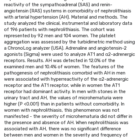
reactivity of the sympathoadrenal (SAS) and renin-
angiotensin (RAS) systems in comorbidity of nephrolithiasis
with arterial hypertension (AH). Material and methods. The
study analyzed the clinical, instrumental and laboratory data
of 196 patients with nephrolithiasis. The cohort was
represented by 92 men and 104 women. The platelet
aggregation was assessed by the turbidimetric method using
a ChronoLog analyzer (USA). Adrenaline and angiotensin-2
agonists (Sigma) were used to analyze AT1 and α2-adrenergic
receptors. Results. AH was detected in 12.0% of the
examined men and 10.4% of women. The features of the
pathogenesis of nephrolithiasis comorbid with AH in men
were associated with hyperreactivity of the α2-adrenergic
receptor and the AT1 receptor, while in women the AT1
receptor had dominant activity. In men with stones in the
urinary tract and AH, the values ​​of microhematuria were
higher (P <0.001) than in patients without comorbidity. In
women with nephrolithiasis, this phenomenon was not
manifested - the severity of microhematuria did not differ in
the presence and absence of AH. When nephrolithiasis was
associated with AH, there was no significant difference
between men and women in the severity and frequency of