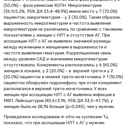
(50,0%) – фаза ремиссии ХОПН. Микрогематурия
(36,1±5,2%, 95% ДИ 23,4–48,9%) имела место у 7 (70,0%)
пациенток; макрогематурия – у 3 (30,0%). Таким образом,
выраженность микрогематурии и частота выявления
макрогематурии не различались по сравнению с таковыми
показателями у женщин с НЛТ в отсутствие АГ. При
ассоциации НЛТ с АГ не выявлено значимой разницы
между мужчинами и женщинами в выраженности и
частоте выявления гематурии. Корреляционная связь
между уровнем САД и значениями микрогематурии
отсутствовала. Конкременты располагались у 6 (60,0%)
женщин в лоханке, у 2 (20,0%) – в верхней трети и у 2
(20,0%) пациенток в нижней трети мочеточника. У 1 (10,0%)
пациентки обнаружен гидронефроз, при этом конкремент
располагался в верхней трети мочеточника. У всех
женщин при ассоциации НЛТ с АГ выявлена инфекция в
МВП. Лейкоцитурия (40,6±3,1%, 95% ДИ 33,5–47,7%). у
женщин была на 28,1% больше (р=0,045), чем у мужчин.
Проведенное исследование in vitro на суспензии Тц
показало, что при ассоциации НЛТ с АГ у мужчин