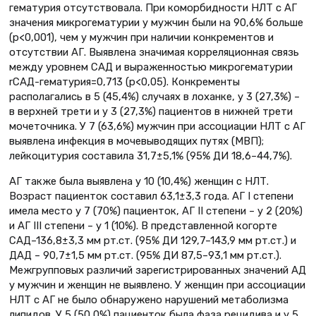
гематурия отсутствовала. При коморбидности НЛТ с АГ
значения микрогематурии у мужчин были на 90,6% больше
(р<0,001), чем у мужчин при наличии конкрементов и
отсутствии АГ. Выявлена значимая корреляционная связь
между уровнем САД и выраженностью микрогематурии
rСАД-гематурия=0,713 (р<0,05). Конкременты
располагались в 5 (45,4%) случаях в лоханке, у 3 (27,3%) –
в верхней трети и у 3 (27,3%) пациентов в нижней трети
мочеточника. У 7 (63,6%) мужчин при ассоциации НЛТ с АГ
выявлена инфекция в мочевыводящих путях (МВП);
лейкоцитурия составила 31,7±5,1% (95% ДИ 18,6–44,7%).
АГ также была выявлена у 10 (10,4%) женщин с НЛТ.
Возраст пациенток составил 63,1±3,3 года. АГ I степени
имела место у 7 (70%) пациенток, АГ II степени – у 2 (20%)
и АГ III степени – у 1 (10%). В представленной когорте
САД–136,8±3,3 мм рт.ст. (95% ДИ 129,7–143,9 мм рт.ст.) и
ДАД – 90,7±1,5 мм рт.ст. (95% ДИ 87,5–93,1 мм рт.ст.).
Межгрупповых различий зарегистрированных значений АД
у мужчин и женщин не выявлено. У женщин при ассоциации
НЛТ с АГ не было обнаружено нарушений метаболизма
липидов. У 5 (50,0%) пациенток была фаза рецидива и у 5