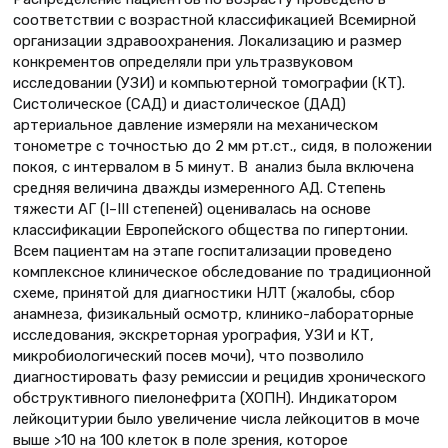
соответствии с возрастной классификацией Всемирной
организации здравоохранения. Локализацию и размер
конкрементов определяли при ультразвуковом
исследовании (УЗИ) и компьютерной томографии (КТ).
Систолическое (САД) и диастолическое (ДАД)
артериальное давление измеряли на механическом
тонометре с точностью до 2 мм рт.ст., сидя, в положении
покоя, с интервалом в 5 минут. В анализ была включена
средняя величина дважды измеренного АД. Степень
тяжести АГ (I–III степеней) оценивалась на основе
классификации Европейского общества по гипертонии.
Всем пациентам на этапе госпитализации проведено
комплексное клиническое обследование по традиционной
схеме, принятой для диагностики НЛТ (жалобы, сбор
анамнеза, физикальный осмотр, клинико-лабораторные
исследования, экскреторная урография, УЗИ и КТ,
микробиологический посев мочи), что позволило
диагностировать фазу ремиссии и рецидив хронического
обструктивного пиелонефрита (ХОПН). Индикатором
лейкоцитурии было увеличение числа лейкоцитов в моче
выше >10 на 100 клеток в поле зрения, которое