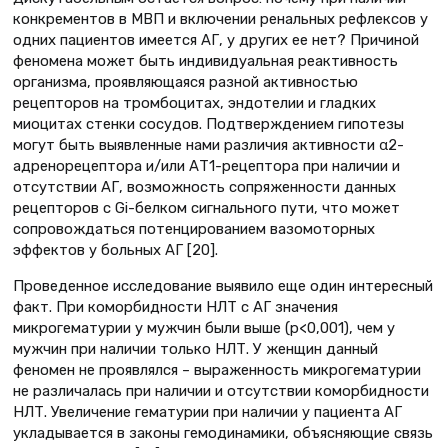
конкрементов в МВП и включении ренальных рефлексов у
одних пациентов имеется АГ, у других ее нет? Причиной
феномена может быть индивидуальная реактивность
организма, проявляющаяся разной активностью
рецепторов на тромбоцитах, эндотелии и гладких
миоцитах стенки сосудов. Подтверждением гипотезы
могут быть выявленные нами различия активности α2-
адренорецептора и/или АТ1-рецептора при наличии и
отсутствии АГ, возможность сопряженности данных
рецепторов с Gi-белком сигнального пути, что может
сопровождаться потенцированием вазомоторных
эффектов у больных АГ [20].
Проведенное исследование выявило еще один интересный
факт. При коморбидности НЛТ с АГ значения
микрогематурии у мужчин были выше (р<0,001), чем у
мужчин при наличии только НЛТ. У женщин данный
феномен не проявлялся – выраженность микрогематурии
не различалась при наличии и отсутствии коморбидности
НЛТ. Увеличение гематурии при наличии у пациента АГ
укладывается в законы гемодинамики, объясняющие связь