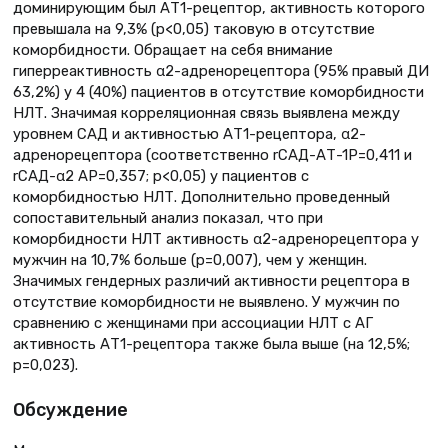
доминирующим был АТ1-рецептор, активность которого
превышала на 9,3% (р<0,05) таковую в отсутствие
коморбидности. Обращает на себя внимание
гиперреактивность α2-адренорецептора (95% правый ДИ
63,2%) у 4 (40%) пациентов в отсутствие коморбидности
НЛТ. Значимая корреляционная связь выявлена между
уровнем САД и активностью АТ1-рецептора, α2-
адренорецептора (соответственно rСАД-АТ-1Р=0,411 и
rСАД-α2 АР=0,357; р<0,05) у пациентов с
коморбидностью НЛТ. Дополнительно проведенный
сопоставительный анализ показал, что при
коморбидности НЛТ активность α2-адренорецептора у
мужчин на 10,7% больше (р=0,007), чем у женщин.
Значимых гендерных различий активности рецептора в
отсутствие коморбидности не выявлено. У мужчин по
сравнению с женщинами при ассоциации НЛТ с АГ
активность АТ1-рецептора также была выше (на 12,5%;
р=0,023).
Обсуждение