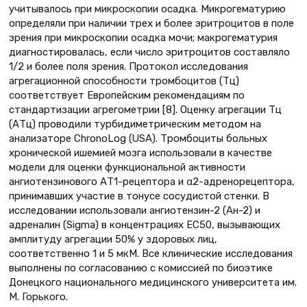
учитывалось при микроскопии осадка. Микрогематурию
определяли при наличии трех и более эритроцитов в поле
зрения при микроскопии осадка мочи; макрогематурия
диагностировалась, если число эритроцитов составляло
1/2 и более поля зрения. Протокол исследования
агрегационной способности тромбоцитов (Тц)
соответствует Европейским рекомендациям по
стандартизации агрегометрии [8]. Оценку агрегации Тц
(АТц) проводили турбидиметрическим методом на
анализаторе ChronoLog (USA). Тромбоциты больных
хронической ишемией мозга использовали в качестве
модели для оценки функциональной активности
ангиотензинового АТ1-рецептора и α2-адренорецептора,
принимавших участие в тонусе сосудистой стенки. В
исследовании использовали ангиотензин-2 (Ан-2) и
адреналин (Sigma) в концентрациях ЕС50, вызывающих
амплитуду агрегации 50% у здоровых лиц,
соответственно 1 и 5 мкМ. Все клинические исследования
выполнены по согласованию с комиссией по биоэтике
Донецкого национального медицинского университета им.
М. Горького.