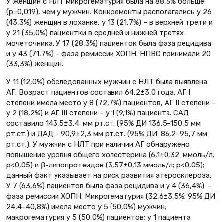
У женщин с НЛТ микрогематурия была на 88,3% больше
(р=0,019), чем у мужчин. Конкременты располагались у 26
(43,3%) женщин в лоханке, у 13 (21,7%) – в верхней трети и
у 21 (35,0%) пациентки в средней и нижней третях
мочеточника. У 17 (28,3%) пациенток была фаза рецидива
и у 43 (71,7%) – фаза ремиссии ХОПН; НПВС принимали 20
(33,3%) женщин.
У 11 (12,0%) обследованных мужчин с НЛТ была выявлена
АГ. Возраст пациентов составил 64,2±3,0 года. АГ I
степени имела место у 8 (72,7%) пациентов, АГ II степени –
у 2 (18,2%) и АГ III степени – у 1 (9,1%) пациента. САД
составило 143,5±3,4 мм рт.ст. (95% ДИ 136,5–150,5 мм
рт.ст.) и ДАД – 90,9±2,3 мм рт.ст. (95% ДИ: 86,2–95,7 мм
рт.ст.). У мужчин с НЛТ при наличии АГ обнаружено
повышение уровня общего холестерина (6,1±0,32 ммоль/л;
р<0,05) и β-липопротеидов (3,57±0,13 ммоль/л; р<0,05);
данный факт указывает на риск развития атеросклероза.
У 7 (63,6%) пациентов была фаза рецидива и у 4 (36,4%) –
фаза ремиссии ХОПН. Микрогематурия (32,6±3,5%; 95% ДИ
24,4–40,8%) имела место у 5 (50,0%) мужчин;
макрогематурия у 5 (50,0%) пациентов; у 1 пациента