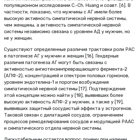
популяционном исследовании C.-Ch. Huang и соавт. [6]. В
частности, показано, что мужчины с АГ имели более
высокую активность симпатической нервной системы,
чем женщины, а активность симпатической нервной
системы независимо связана с уровнем АД у мужчин, но
не у женщин.
Существуют определенные различия трактовки роли РАС
в патогенезе АГ у мужчин и женщин [16]. Гендерные
различия патогенеза АГ могут быть связаны с
активностью ангиотензинпревращающего фермента-2
(АПФ-2), концентрацией и спектром половых гормонов,
уровнем эндотелина-1 и порогом возбуждения
симпатической нервной системы [17]. Подтверждение
этой концепции можно найти у [18], выявивших более
высокую активность АПФ-2 у мужчин, а также у [19],
выявивших защитный сосудистый эффекта у эстрогенов.
Таковой связан с дилатацией сосудов, ограничением
процессов ремоделирования сосудов и модуляцией РААС
и симпатического отдела нервной системы.
Дискутабельным остается вопрос: почему при наличии